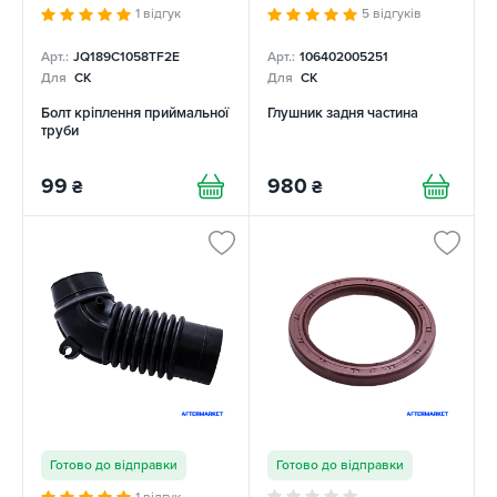
1 відгук
5 відгуків
Арт.:
JQ189C1058TF2E
Арт.:
106402005251
Для
CK
Для
CK
Болт кріплення приймальної
Глушник задня частина
труби
99
980
₴
₴
Готово до відправки
Готово до відправки
1 відгук