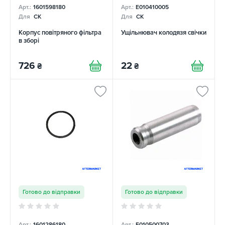
Арт.:
1601598180
Арт.:
E010410005
Для
CK
Для
CK
Корпус повітряного фільтра
Ущільнювач колодязя свічки
в зборі
726
22
₴
₴
Готово до відправки
Готово до відправки
Арт.:
1601286180
Арт.:
E010500703