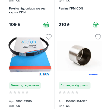
Для
CK
Для
CK
Ремінь гідропідсилювача
Ремінь ГРМ CDN
керма CDN
109
210
₴
₴
Готово до відправки
Готово до відправки
Арт.:
1800183180
Арт.:
1086001194-520
Для
CK
Для
CK