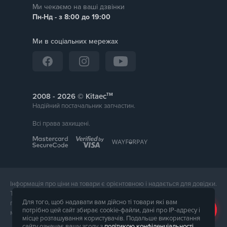
Ми чекаємо на ваші дзвінки
Пн-Нд - з 8:00 до 19:00
Ми в соціальних мережах
тм
2008 -
© Kitaec
Надійний постачальник запчастин.
Всі права захищені.
Інформація про ціни на товари є орієнтовною і надається для довідки.
Точна вартість товару буде названа менеджером магазину при
Для того, щоб надавати вам дійсно ті товари які вам
підтвердження замовлення. Зовнішній вигляд і комплектація товару
потрібно цей сайт збирає cookie-файли, дані про IP-адресу і
може відрізнятися від його фотографії.
місце розташування користувачів. Подальше використання
сайту означає вашу згоду з
політикою конфіденціальності
.