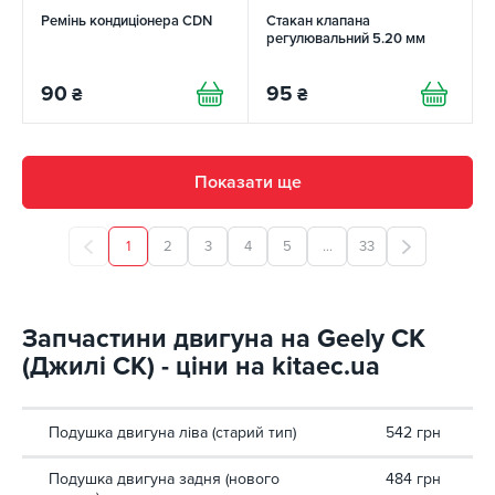
Ремінь кондиціонера CDN
Стакан клапана
регулювальний 5.20 мм
90
95
₴
₴
Показати ще
1
2
3
4
5
...
33
Запчастини двигуна на Geely CK
(Джилі СК) - ціни на kitaec.ua
Подушка двигуна ліва (старий тип)
542 грн
Подушка двигуна задня (нового
484 грн