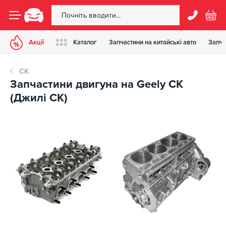
Акції
Каталог
Запчастини на китайські авто
Запча
CK
Запчастини двигуна на Geely CK
(Джилі СК)