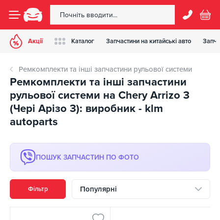
Акції
Каталог
Запчастини на китайські авто
Запча
Ремкомплекти та інші запчастини рульової системи
Ремкомплекти та інші запчастини
рульової системи на Chery Arrizo 3
(Чері Арізо 3): виробник - klm
autoparts
ПОШУК ЗАПЧАСТИН ПО ФОТО
Популярні
Фільтр