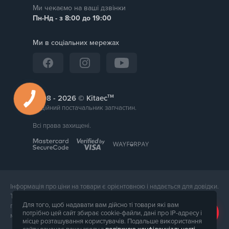
Ми чекаємо на ваші дзвінки
Пн-Нд - з 8:00 до 19:00
Ми в соціальних мережах
тм
2008 -
© Kitaec
Надійний постачальник запчастин.
Всі права захищені.
Інформація про ціни на товари є орієнтовною і надається для довідки.
Точна вартість товару буде названа менеджером магазину при
Для того, щоб надавати вам дійсно ті товари які вам
підтвердження замовлення. Зовнішній вигляд і комплектація товару
потрібно цей сайт збирає cookie-файли, дані про IP-адресу і
може відрізнятися від його фотографії.
місце розташування користувачів. Подальше використання