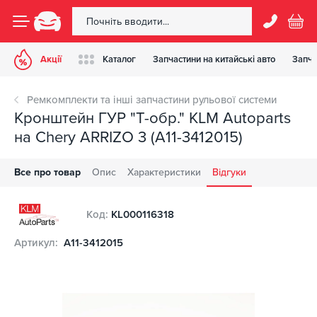
Акції
Каталог
Запчастини на китайські авто
Запча
Ремкомплекти та інші запчастини рульової системи
Кронштейн ГУР "T-обр." KLM Autoparts
на Chery ARRIZO 3 (A11-3412015)
Все про товар
Опис
Характеристики
Відгуки
Код:
KL000116318
Артикул:
A11-3412015