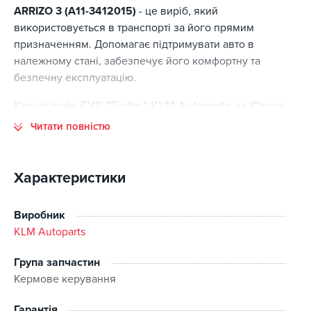
ARRIZO 3 (A11-3412015)
- це виріб, який
використовується в транспорті за його прямим
призначенням. Допомагає підтримувати авто в
належному стані, забезпечує його комфортну та
безпечну експлуатацію.
Кронштейн ГУР "T-обр." KLM Autoparts на Chery
ARRIZO 3 (A11-3412015) - основні переваги
Читати повністю
Основні переваги цієї позиції:
відповідність стандартам виготовлення;
Характеристики
високий ресурс експлуатації;
точна сумісність із заявленими моделями авто;
Виробник
оптимальне співвідношення ціни та якості;
KLM Autoparts
наявність на складі.
Група запчастин
Кермове керування
Замовляючи в інтернет-магазині Kitaec.ua, ви
отримуєте широкий каталог товарів та зручний сервіс
Гарантія