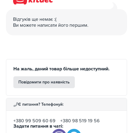
Кредитними картками VISA, MasterCard.
Відгуків ще немає :(
На товар діє гарантія, встановлена виробником/
Ви можете написати його першим.
постачальником, а повернення та обмін дійсні
впродовж 14 днів після отримання. Для більш
детального ознайомлення переходьте на сторінку “
Гарантія та повернення
”.
Зареєстровані покупці можуть користуватися
бонусною програмою: за покупки нараховується
На жаль, даний товар більше недоступний.
кешбек на бонусний рахунок, яким можна частково
Повідомити про наявність
оплатити наступне придбання відповідно до правил
програми лояльності.
Є питання? Телефонуй:
+380 99 509 60 69
+380 98 519 19 56
Задати питання в чаті: