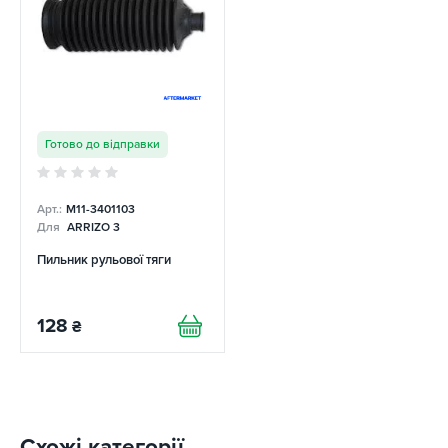
Готово до відправки
Арт.:
M11-3401103
Для
ARRIZO 3
Пильник рульової тяги
128
₴
Схожі категорії