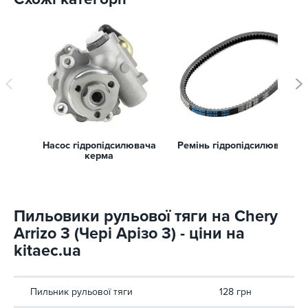
Насос гідропідсилювача
Ремінь гідропідсилювача
керма
Пильовики рульової тяги на Chery
Arrizo 3 (Чері Арізо 3) - ціни на
kitaec.ua
Пильник рульової тяги
128 грн