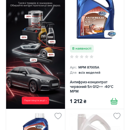
В наявності
Арт.:
MPM 87005A
Для
всіх моделей
Антифриз-концентрат
червоний 5л G12++ -40°C
MPM
1 212
₴