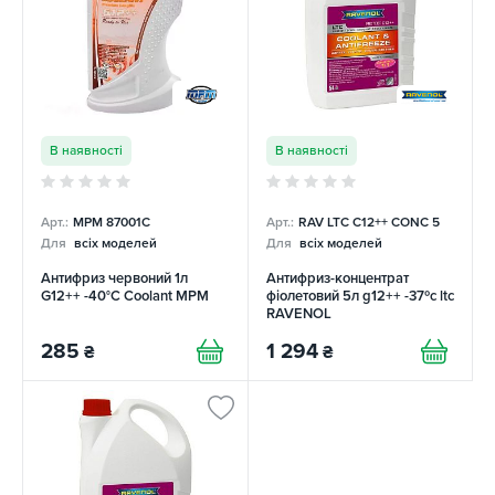
В наявності
В наявності
Арт.:
MPM 87001C
Арт.:
RAV LTC C12++ CONC 5
Для
всіх моделей
Для
всіх моделей
Антифриз червоний 1л
Антифриз-концентрат
G12++ -40°C Coolant MPM
фіолетовий 5л g12++ -37ºс ltc
RAVENOL
285
1 294
₴
₴