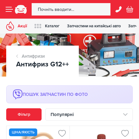
Акції
Каталог
Запчастини на китайські авто
Запча
Антифризи
Антифриз G12++
ПОШУК ЗАПЧАСТИН ПО ФОТО
Популярні
Фільтр
ЦІНА/ЯКІСТЬ