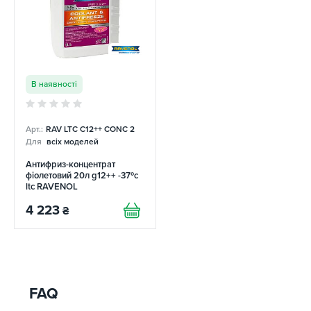
В наявності
Арт.:
RAV LTC C12++ CONC 2
Для
всіх моделей
Антифриз-концентрат
фіолетовий 20л g12++ -37ºс
ltc RAVENOL
4 223
₴
FAQ