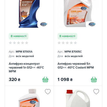
В наявності
В наявності
Арт.:
MPM 87001A
Арт.:
MPM 87005C
Для
всіх моделей
Для
всіх моделей
Антифриз-концентрат
Антифриз червоний 5л
червоний 1л G12++ -40°C
G12++ -40°C Coolant MPM
MPM
320
1 098
₴
₴