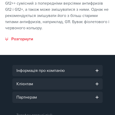
G12++ сумісний з попередніми версіями антифризів
G12 і G12+, а також може змішуватися з ними. Однак не
рекомендується змішувати його з більш старими
типами антифризів, наприклад, G11. Буває фіолетового і
червоного кольору.
Інформація про компанію
Клієнтам
Партнерам