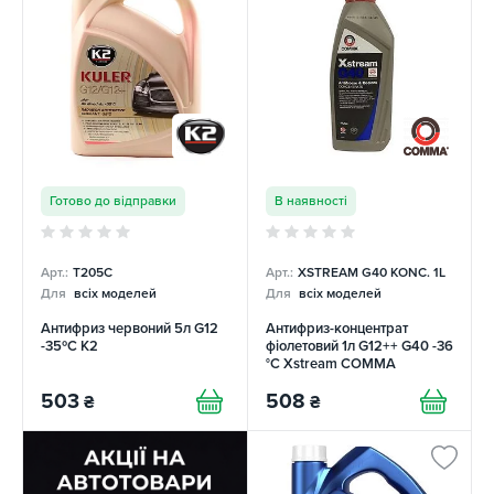
Готово до відправки
В наявності
Арт.:
T205C
Арт.:
XSTREAM G40 KONC. 1L
Для
всіх моделей
Для
всіх моделей
Антифриз червоний 5л G12
Антифриз-концентрат
-35ºС K2
фіолетовий 1л G12++ G40 -36
°C Xstream COMMA
503
508
₴
₴