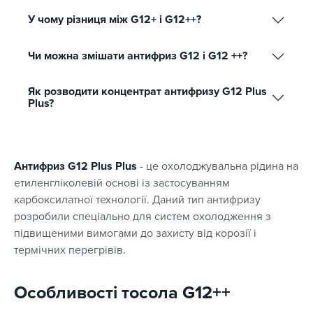
У чому різниця між G12+ і G12++?
Чи можна змішати антифриз G12 і G12 ++?
Як розводити концентрат антифризу G12 Plus
Plus?
Антифриз G12 Plus Plus
- це охолоджувальна рідина на
етиленгліколевій основі із застосуванням
карбоксилатної технології. Даний тип антифризу
розробили спеціально для систем охолодження з
підвищеними вимогами до захисту від корозії і
термічних перегрівів.
Особливості тосола G12++