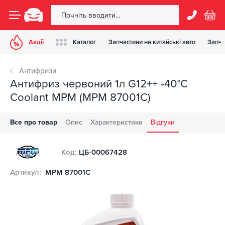
Акції
Каталог
Запчастини на китайські авто
Запча
Антифризи
Антифриз червоний 1л G12++ -40°C
Coolant MPM (MPM 87001C)
Все про товар
Опис
Характеристики
Відгуки
Код:
ЦБ-00067428
Артикул:
MPM 87001C