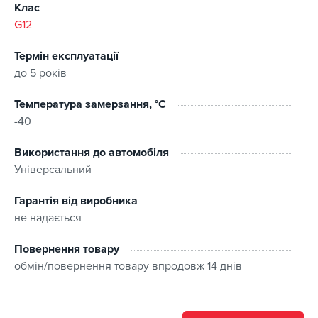
Клас
G12
Допуск:
Термін експлуатації
VW TL 774G (G12++),
до 5 років
MB 325.5,
MAN 324 Type Si-OAT.
Температура замерзання, °C
-40
Використання до автомобіля
Універсальний
Гарантія від виробника
не надається
Повернення товару
обмін/повернення товару впродовж 14 днів