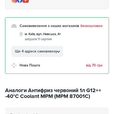
Самовивезення з наших магазинів
безкоштовно
м. Київ, вул. Нивська, 4г
забрати 11 серпня
м. Кропивницький, вул.
Автолюбителів, 8а
Ще 4 адреси самовивозу
забрати 11 серпня
м. Кропивницький,
Нова Пошта
від 70 грн
Клинцівський авторинок
забрати 11 серпня
м. Київ, пр. Миколи Бажана, 26
забрати 11 серпня
Аналоги Антифриз червоний 1л G12++
м. Київ, вул. Остафія
-40°C Coolant MPM (MPM 87001C)
Дашкевича, 15
забрати 11 серпня