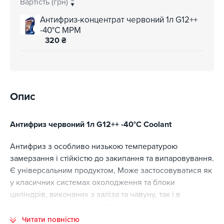
Вартість (грн)
Антифриз-концентрат червоний 1л G12++
-40°C MPM
320
₴
Опис
Антифриз червоний 1л G12++ -40°C Coolant
Антифриз з особливо низькою температурою
замерзання і стійкістю до закипання та випаровування.
Є універсальним продуктом, Може застосовуватися як
у класичних системах охолодження та блоки
циліндрів, виконаних з заліза та чавуну, так і в
сучасних – виконаних з алюмінію, міді чи сплавів.
Завдяки етиленгліколевій основі та спеціально
Читати повністю