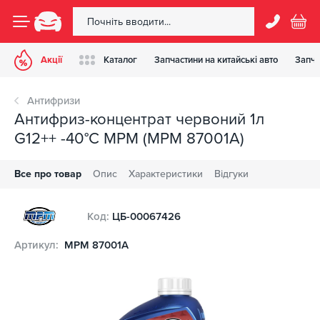
Акції
Каталог
Запчастини на китайські авто
Запча
Антифризи
Антифриз-концентрат червоний 1л
G12++ -40°C MPM (MPM 87001A)
Все про товар
Опис
Характеристики
Відгуки
Код:
ЦБ-00067426
Артикул:
MPM 87001A