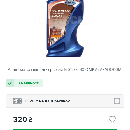
Антифриз-концентрат червоний 1л G12++ -40°C MPM (MPM 87001A)
В наявності
+3,20
₴
на ваш рахунок
320
₴