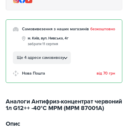
Самовивезення з наших магазинів
безкоштовно
м. Київ, вул. Нивська, 4г
забрати 11 серпня
м. Кропивницький, вул.
Автолюбителів, 8а
Ще 4 адреси самовивозу
забрати 11 серпня
м. Кропивницький,
Нова Пошта
від 70 грн
Клинцівський авторинок
забрати 11 серпня
м. Київ, пр. Миколи Бажана, 26
забрати 11 серпня
Аналоги Антифриз-концентрат червоний
м. Київ, вул. Остафія
1л G12++ -40°C MPM (MPM 87001A)
Дашкевича, 15
забрати 11 серпня
Опис