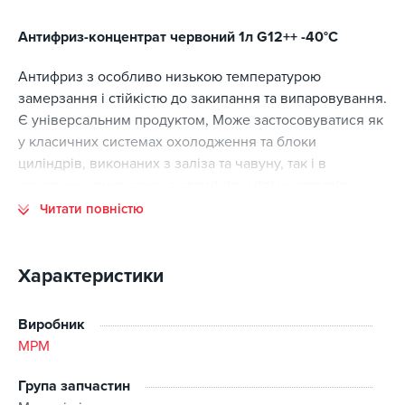
Антифриз-концентрат червоний 1л G12++ -40°C
Антифриз з особливо низькою температурою
замерзання і стійкістю до закипання та випаровування.
Є універсальним продуктом, Може застосовуватися як
у класичних системах охолодження та блоки
циліндрів, виконаних з заліза та чавуну, так і в
сучасних – виконаних з алюмінію, міді чи сплавів.
Завдяки етиленгліколевій основі та спеціально
Читати повністю
підібраним активним присадок, антифриз забезпечує
надійний захист від корозії та іржі, Володіє стійкістю до
спінювання.
Характеристики
Переваги:
Виробник
MPM
Особливо низька температура кристалізації до -40
градусів Цельсія (при певних значеннях пропорції
концентрат: дистильована вода).
Група запчастин
має високі показники теплоємності та теплопровідності,