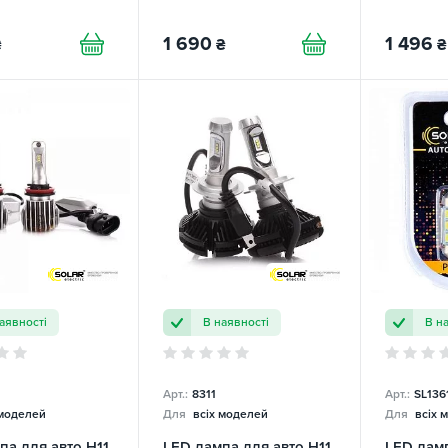
1 690
1 496
₴
₴
₴
аявності
В наявності
В н
Арт.:
8311
Арт.:
SL136
 моделей
Для
всіх моделей
Для
всіх 
па для авто H11
LED лампа для авто H11
LED ламп