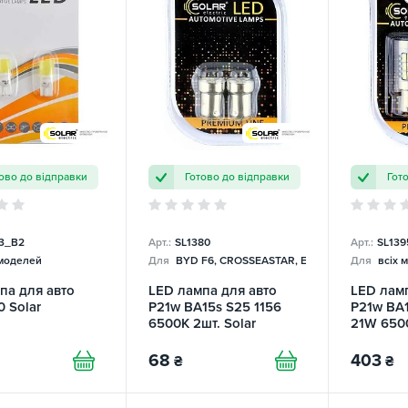
ово до відправки
Готово до відправки
Гот
3_B2
Арт.:
SL1380
Арт.:
SL139
 моделей
Для
BYD F6, CROSSEASTAR, EMGRAND EC8, FC, 
Для
всіх 
па для авто
LED лампа для авто
LED ламп
 Solar
P21w BA15s S25 1156
P21w BA1
6500K 2шт. Solar
21W 6500
68
403
₴
₴