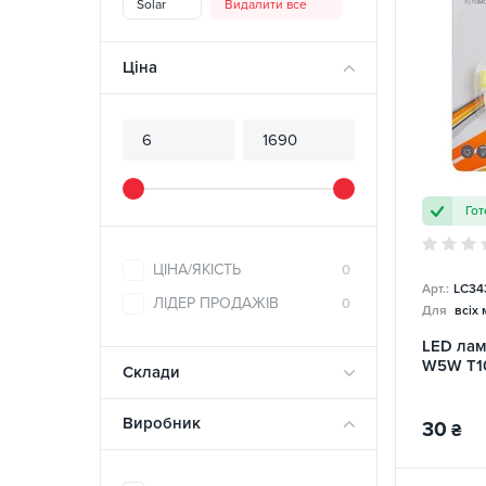
Solar
Видалити все
Ціна
Гот
ЦІНА/ЯКІСТЬ
0
Арт.:
LC34
ЛІДЕР ПРОДАЖІВ
0
Для
всіх
LED лам
W5W T10
Склади
Виробник
30
₴