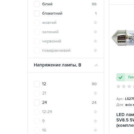
білий
96
NARVA
22
блакитний
1
NEOLUX
5
жовтий
0
Nord YADA
1
зелений
0
Osram
31
червоний
0
PHILIPS
46
помаранчевий
0
PULSO
85
синій
0
QLine
20
Напряжение лампы, В
теплый белый
0
Sanvi
7
Гот
холодний білий
3
SHAFER
1
12
90
холодный синий
0
SIGMA4car
43
21
0
Арт.:
LS27
SMD
19
24
24
Для
всіх
Solar
100
12-24
0
LED лам
StarLight
103
SV8.5 5
9
0
(комплек
TBS Design
72
16
0