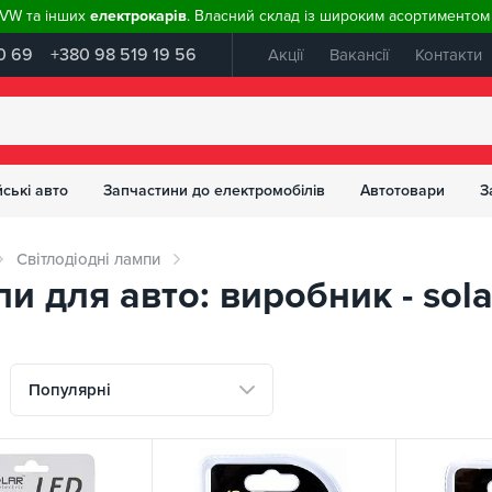
, VW та інших
електрокарів
. Власний склад із широким асортиментом 
0 69
+380 98 519 19 56
Акції
Вакансії
Контакти
ські авто
Запчастини до електромобілів
Автотовари
З
Світлодіодні лампи
и для авто: виробник - sola
Популярні