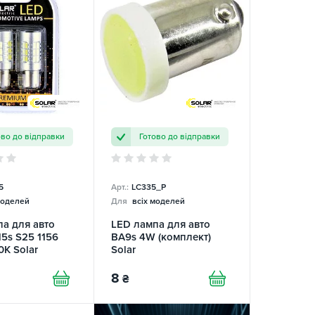
ово до відправки
Готово до відправки
5
Арт.:
LC335_P
GC7
моделей
Для
всіх моделей
а для авто
LED лампа для авто
5s S25 1156
BA9s 4W (комплект)
K Solar
Solar
8
₴