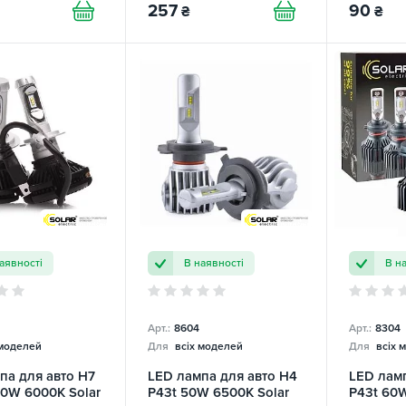
257
90
₴
₴
аявності
В наявності
В н
Арт.:
8604
Арт.:
8304
 моделей
Для
всіх моделей
Для
всіх 
па для авто H7
LED лампа для авто H4
LED ламп
0W 6000K Solar
P43t 50W 6500K Solar
P43t 60W