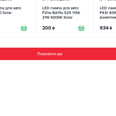
па для авто
LED лампа для авто
LED ламп
 Solar
P21w BA15s S25 1156
P43t 40
21W 6000K Solar
(комплек
200
934
₴
₴
Показати ще