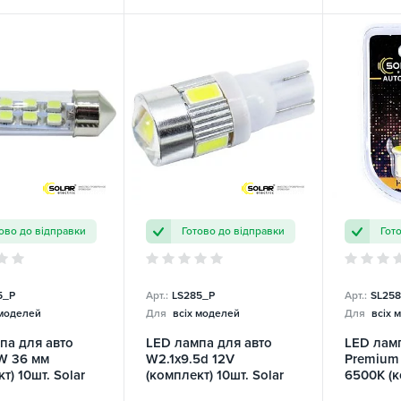
ово до відправки
Готово до відправки
Гот
5_P
Арт.:
LS285_P
Арт.:
SL258
 моделей
Для
всіх моделей
Для
всіх 
па для авто
LED лампа для авто
LED ламп
W 36 мм
W2.1x9.5d 12V
Premium 
т) 10шт. Solar
(комплект) 10шт. Solar
6500K (к