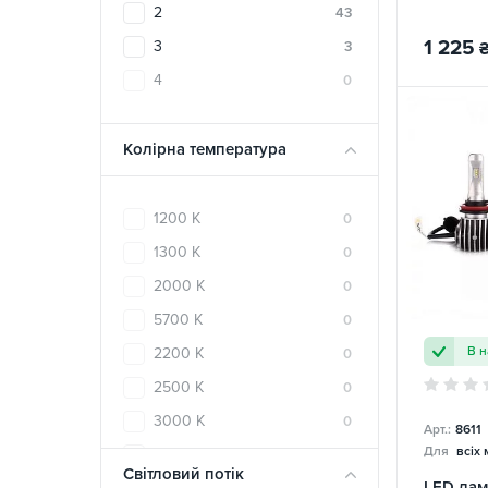
2
43
2
1
1 225
3
3
2.2
0
4
0
2.5
0
3
3
Колірна температура
3.5
0
4
2
1200 K
0
4.5
0
1300 K
0
5
3
2000 K
0
6.5
0
5700 K
0
6
0
В н
2200 K
0
8.2
0
2500 K
0
8
0
3000 K
0
9
Арт.:
8611
0
Для
всіх
3200 K
0
10
1
Світловий потік
LED лам