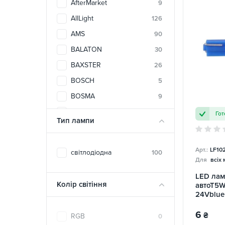
AfterMarket
9
AllLight
126
AMS
90
BALATON
30
BAXSTER
26
BOSCH
5
BOSMA
9
BREVIA
24
Гот
Тип лампи
DECARO
10
FocusBeam
4
Арт.:
LF10
світлодіодна
100
FORT
3
Для
всіх
HeadLight
65
LED лам
Колір світіння
автоТ5W
HELLA
1
24Vblue
KING
20
6
₴
RGB
0
M5
7