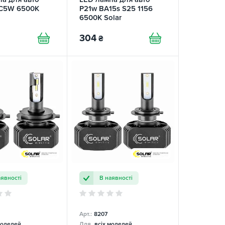
 C5W 6500K
P21w BA15s S25 1156
6500K Solar
304
₴
аявності
В наявності
Арт.:
8207
моделей
Для
всіх моделей