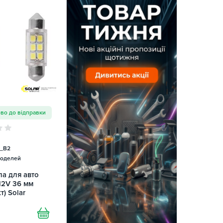
ово до відправки
_B2
моделей
а для авто
12V 36 мм
т) Solar