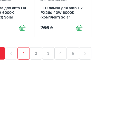
а для авто H4
LED лампа для авто H7
W 6000K
PX26d 40W 6000K
т) Solar
(комплект) Solar
766
₴
1
2
3
4
5