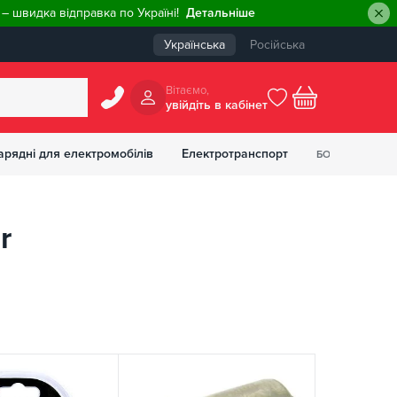
– швидка відправка по Україні!
Детальніше
Українська
Російська
Вiтаємо,
увiйдiть в кабiнет
0
арядні для електромобілів
Електротранспорт
БОНУСІВ
₴
r