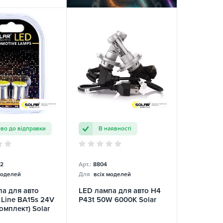
ово до відправки
В наявності
2
Арт.:
8804
моделей
Для
всіх моделей
а для авто
LED лампа для авто H4
Line BA15s 24V
P43t 50W 6000K Solar
омплект) Solar