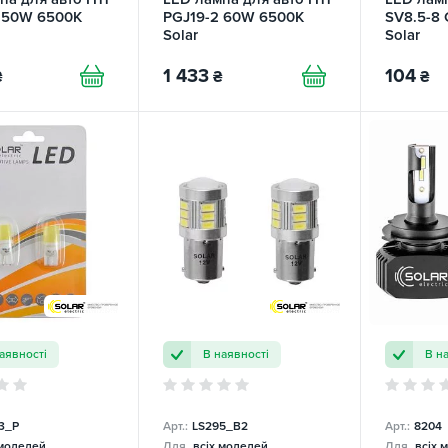
 50W 6500K
PGJ19-2 60W 6500K
SV8.5-8
Solar
Solar
1 433
104
₴
₴
₴
аявності
В наявності
В н
3_P
Арт.:
LS295_B2
Арт.:
8204
 моделей
Для
всіх моделей
Для
всіх 