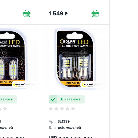
1 549
₴
аявності
В наявності
1
Арт.:
SL1389
моделей
Для
всіх моделей
а для авто
LED лампа для авто