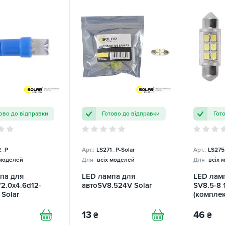
ово до відправки
Готово до відправки
Гот
2_P
Арт.:
LS271_P-Solar
Арт.:
LS275
 моделей
Для
всіх моделей
Для
всіх 
па для
LED лампа для
LED ламп
2.0x4.6d12-
автоSV8.524V Solar
SV8.5-8 
 Solar
(комплек
13
46
₴
₴