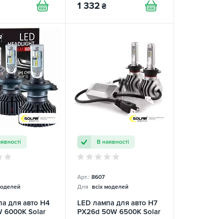
1 332
₴
аявності
В наявності
Арт.:
8607
моделей
Для
всіх моделей
а для авто H4
LED лампа для авто H7
 6000K Solar
PX26d 50W 6500K Solar