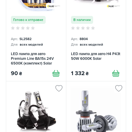
Готово к отправке
В наличии
Арт.:
SL2582
Арт.:
8804
Для
всех моделей
Для
всех моделей
LED лампа для авто
LED лампа для авто H4 P43t
Premium Line BA15s 24V
50W 6000K Solar
6500K (комплект) Solar
90
1 332
₴
₴