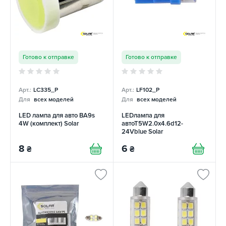
Готово к отправке
Готово к отправке
Арт.:
LC335_P
Арт.:
LF102_P
Для
всех моделей
Для
всех моделей
LED лампа для авто BA9s
LEDлампа для
4W (комплект) Solar
автоТ5W2.0x4.6d12-
24Vblue Solar
8
6
₴
₴