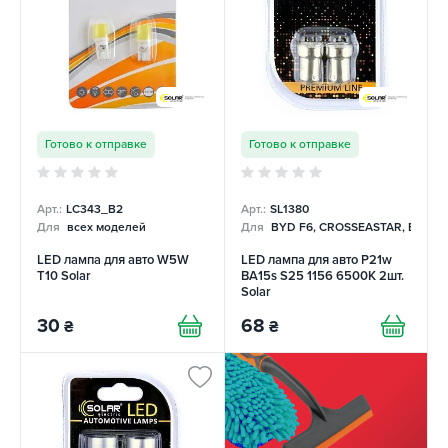
Готово к отправке
Готово к отправке
Арт.:
LC343_B2
Арт.:
SL1380
Для
всех моделей
Для
BYD F6, CROSSEASTAR, EMGRA
LED лампа для авто W5W
LED лампа для авто P21w
T10 Solar
BA15s S25 1156 6500K 2шт.
Solar
30
68
₴
₴