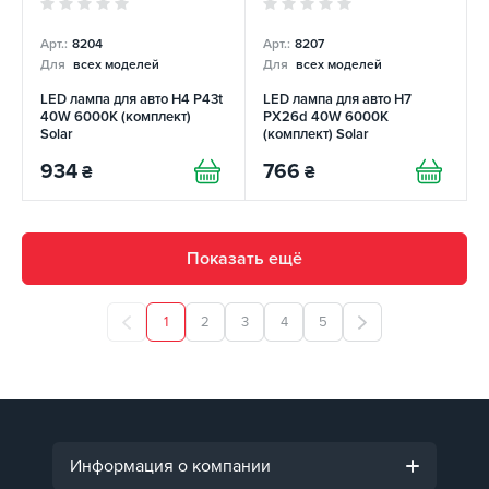
Арт.:
8204
Арт.:
8207
Для
всех моделей
Для
всех моделей
LED лампа для авто H4 P43t
LED лампа для авто H7
40W 6000K (комплект)
PX26d 40W 6000K
Solar
(комплект) Solar
934
766
₴
₴
Показать ещё
1
2
3
4
5
Информация о компании