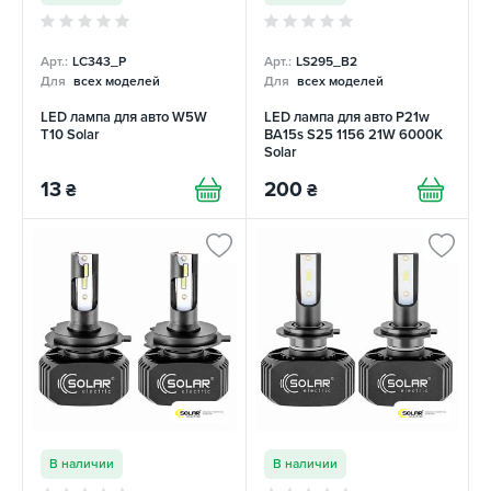
Арт.:
LC343_P
Арт.:
LS295_B2
Для
всех моделей
Для
всех моделей
LED лампа для авто W5W
LED лампа для авто P21w
T10 Solar
BA15s S25 1156 21W 6000K
Solar
13
200
₴
₴
В наличии
В наличии