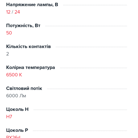
Напряжение лампы, В
12
/
24
Потужність, Вт
50
Кількість контактів
2
Колірна температура
6500 K
Світловий потік
6000 Лм
Цоколь H
H7
Цоколь P
PX26d