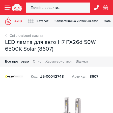
Акції
Каталог
Запчастини на китайські авто
Запча
Світлодіодні лампи
LED лампа для авто H7 PX26d 50W
6500K Solar (8607)
Все про товар
Опис
Характеристики
Відгуки
Код:
ЦБ-00042748
Артикул:
8607