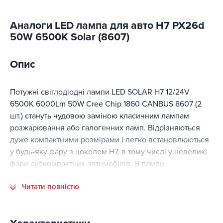
Аналоги LED лампа для авто H7 PX26d
50W 6500K Solar (8607)
Опис
Потужні світлодіодні лампи LED SOLAR H7 12/24V
6500K 6000Lm 50W Cree Chip 1860 CANBUS 8607 (2
шт.) стануть чудовою заміною класичним лампам
розжарювання або галогенних ламп. Відрізняються
дуже компактними розмірами і легко встановлюються
у будь-яку фару з цоколем H7, в тому числі у невеликі
фари субкомпактних автомобілів. В лампи
використовуються світлодіоди Cree Chip, які
Читати повністю
відрізняються низьким енергоспоживанням,
невеликим нагріванням та дуже високою потужністю,
завдяки чому забезпечують чудову видимість у