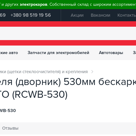
W и других
электрокаров
. Собственный склад с широким ассортимент
 69
+380 98 519 19 56
Акции
Вакансии
Контакт
ские авто
Запчасти для электромобилей
Автотовары
З
ки (щетки стеклоочистителя) и крепления
ля (дворник) 530мм бескарк
O (RСWB-530)
WB-530
Отзывы