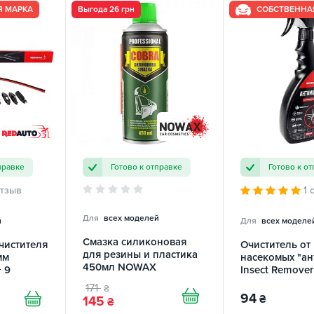
Я МАРКА
Выгода 26 грн
СОБСТВЕННА
правке
Готово к отправке
Готово к о
отзыв
1 
Для
всех моделей
й
Для
всех моделе
Смазка силиконовая
чистителя
Очиститель от
для резины и пластика
мм
насекомых "а
450мл NOWAX
 9
Insect Remove
 REDAUTO
универсальны
171
₴
REDAUTO
94
₴
145
₴