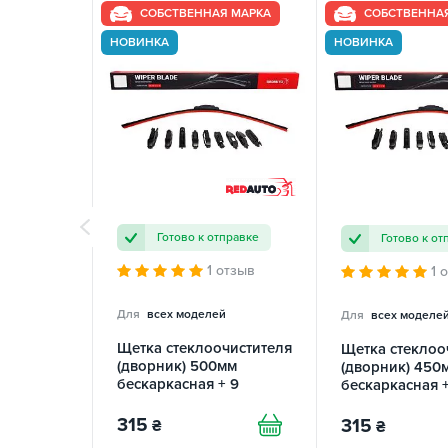
СОБСТВЕННАЯ МАРКА
СОБСТВЕННА
НОВИНКА
НОВИНКА
Готово к отправке
Готово к от
1 отзыв
1 
Для
всех моделей
Для
всех моделе
Щетка стеклоочистителя
Щетка стеклоо
(дворник) 500мм
(дворник) 450
бескаркасная + 9
бескаркасная +
переходников REDAUTO
переходников
315
315
₴
₴