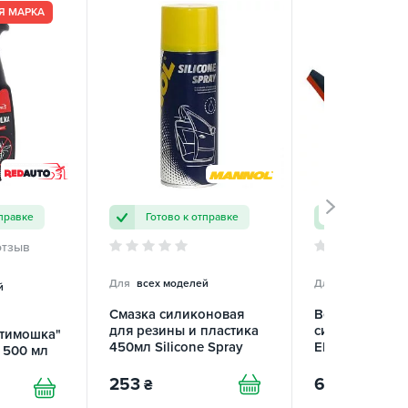
Я МАРКА
тправке
Готово к отправке
Готово к о
отзыв
Для
всех моделей
Для
всех моделе
й
Смазка силиконовая
Водосгон 23 с
для резины и пластика
силиконовым 
нтимошка"
450мл Silicone Spray
EL 100 139 E
r 500 мл
Antistatisch Mannol
й
253
63
₴
₴