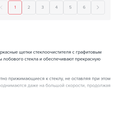
1
2
3
4
5
6
ркасные щетки стеклоочистителя с графитовым
ы лобового стекла и обеспечивают прекрасную
тно прижимающиеся к стеклу, не оставляя при этом
 поднимаются даже на большой скорости, продолжая
ько моментов – размер стеклоочистителя (т.е. его
 установки и стойкость изделий). Также следует
иля: щетки должны без проблем устанавливаться.