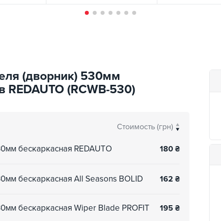
еля (дворник) 530мм
ов REDAUTO (RСWB-530)
Стоимость (грн)
530мм бескаркасная REDAUTO
180
₴
30мм бескаркасная All Seasons BOLID
162
₴
30мм бескаркасная Wiper Blade PROFIT
195
₴