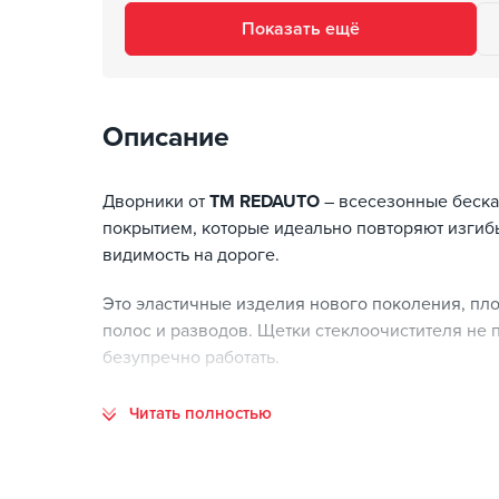
Показать ещё
Описание
Дворники от
TM REDAUTO
– всесезонные беска
покрытием, которые идеально повторяют изгиб
видимость на дороге.
Это эластичные изделия нового поколения, пло
полос и разводов. Щетки стеклоочистителя не
безупречно работать.
Выбирая дворники обратите внимание на нескол
Читать полностью
длину) и тип крепежа (от этого зависит процесс
обязательно учитывать марку и модель автомоб