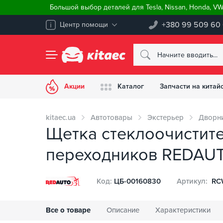
Большой выбор деталей для Tesla, Nissan, Honda, V
+380 99 509 60
Центр помощи
Акции
Каталог
Запчасти на китай
kitaec.ua
Автотовары
Экстерьер
Дворни
Щетка стеклоочистите
переходников REDAUT
Код:
ЦБ-00160830
Артикул:
RС
Все о товаре
Описание
Характеристики