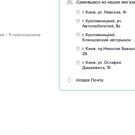
Самовывоз из наших магаз
г. Киев, ул. Нивская, 4г
г. Кропивницкий, ул.
Автолюбителей, 8а
ая + 9 переходников
г. Кропивницкий,
Клинцовский авторынок
г. Киев, пр.Николая Бажана
26
г. Киев, ул. Остафия
Дашкевича, 15
Новая Почта