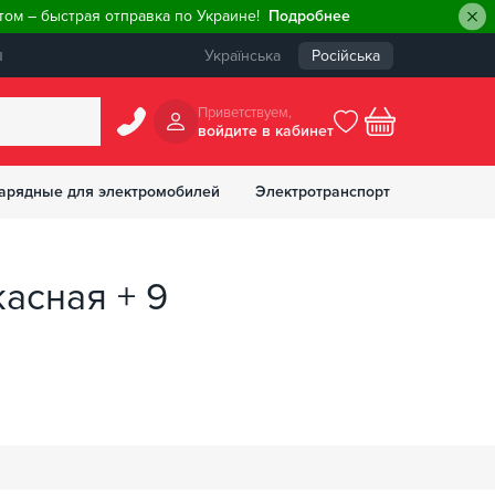
ом – быстрая отправка по Украине!
Подробнее
ы
Українська
Російська
Приветствуем,
войдите в кабинет
арядные для электромобилей
Электротранспорт
БОНУСОВ
асная + 9