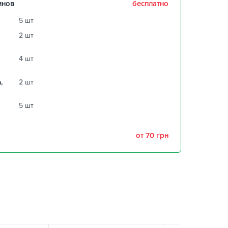
инов
бесплатно
5 шт
2 шт
4 шт
,
2 шт
5 шт
от 70 грн