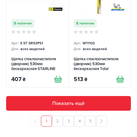
В наличии
В наличии
Арт.:
S ST SR53PS1
Арт.:
W11102
Для
всех моделей
Для
всех моделей
Щетка стеклоочистителя
Щетка стеклоочистителя
(дворник) 530мм
(дворник) 530мм
бескаркасная STARLINE
бескаркасная Total
Perfomance Flat Michelin
407
513
₴
₴
Показать ещё
1
2
3
4
5