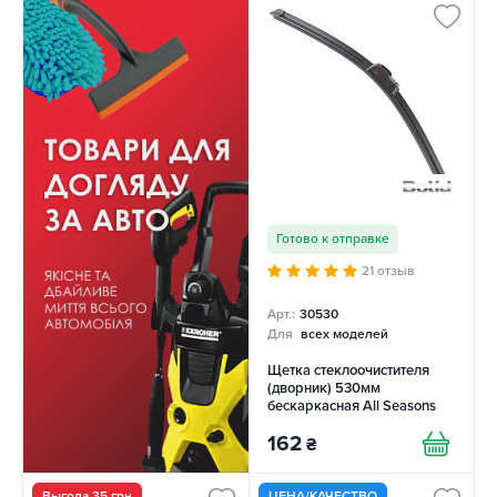
Готово к отправке
21 отзыв
Арт.:
30530
Для
всех моделей
Щетка стеклоочистителя
(дворник) 530мм
бескаркасная All Seasons
BOLID
162
₴
Выгода 35 грн
ЦЕНА/КАЧЕСТВО