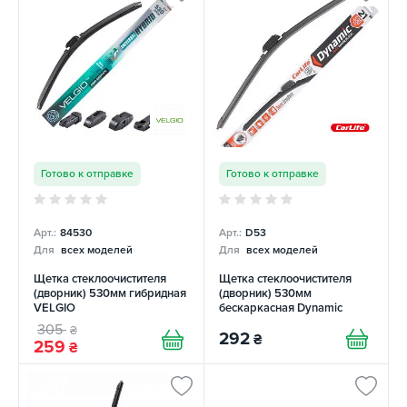
Готово к отправке
Готово к отправке
Арт.:
84530
Арт.:
D53
Для
всех моделей
Для
всех моделей
Щетка стеклоочистителя
Щетка стеклоочистителя
(дворник) 530мм гибридная
(дворник) 530мм
VELGIO
бескаркасная Dynamic
CARLIFE
305
₴
292
₴
259
₴