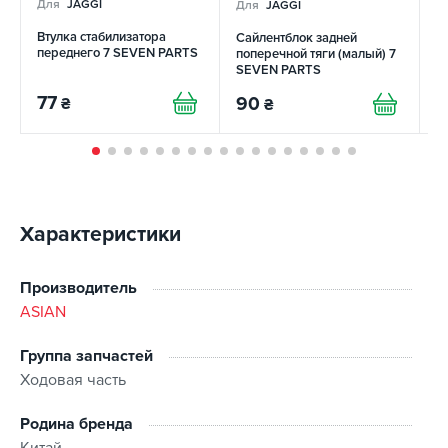
Для
JAGGI
Для
JAGGI
Д
Втулка стабилизатора
Сайлентблок задней
В
переднего 7 SEVEN PARTS
поперечной тяги (малый) 7
п
SEVEN PARTS
7
77
90
4
₴
₴
Характеристики
Производитель
ASIAN
Группа запчастей
Ходовая часть
Родина бренда
Китай