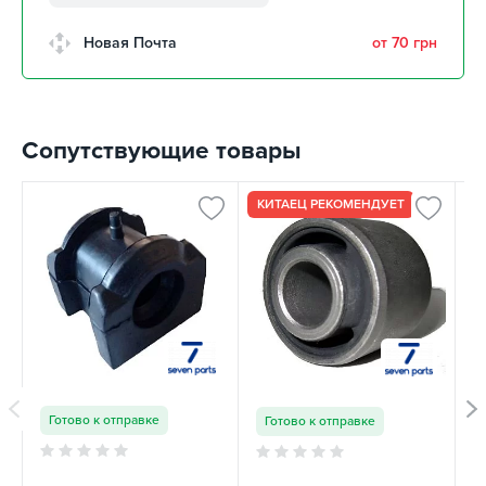
забрать 11 августа
г. Кропивницкий, Клинцовский
Новая Почта
от 70 грн
авторынок
забрать 11 августа
г. Киев, пр.Николая Бажана, 26
забрать 11 августа
Сопутствующие товары
г. Киев, ул. Остафия
Дашкевича, 15
забрать 11 августа
КИТАЕЦ РЕКОМЕНДУЕТ
Готово к отправке
Готово к отправке