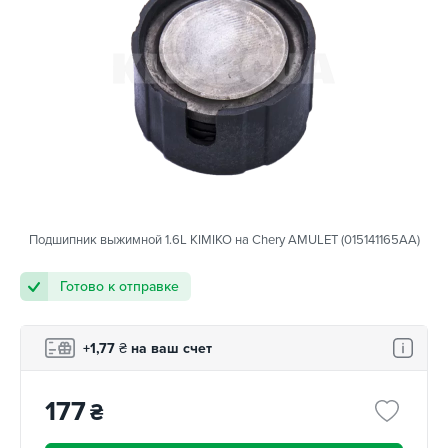
Подшипник выжимной 1.6L KIMIKO на Chery AMULET (015141165AA)
Готово к отправке
+1,77
₴
на ваш счет
177
₴