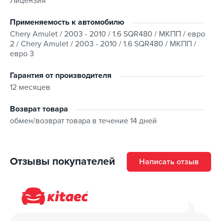
Лицензия
совместимость по VIN-коду.
Условия покупки
Применяемость к автомобилю
Chery Amulet / 2003 - 2010 / 1.6 SQR480 / МКПП / евро
Наш магазин предлагает быструю доставку заказов в
2 / Chery Amulet / 2003 - 2010 / 1.6 SQR480 / МКПП /
любой регион Украины с возможностью выбрать
евро 3
удобный способ получения. Оплата возможна
Гарантия от производителя
несколькими способами:
12 месяцев
Наличными при получении;
Возврат товара
По предоплате на банковские реквизиты;
обмен/возврат товара в течение 14 дней
Кредитными картами VISA, MasterCard.
На товар распространяется гарантия, установленная
Отзывы покупателей
Написать отзыв
производителем/поставщиком, а возврат и обмен
действительны в течение 14 дней после получения.
Для более подробного ознакомления перейдите на
страницу “
Гарантия и возврат
”.