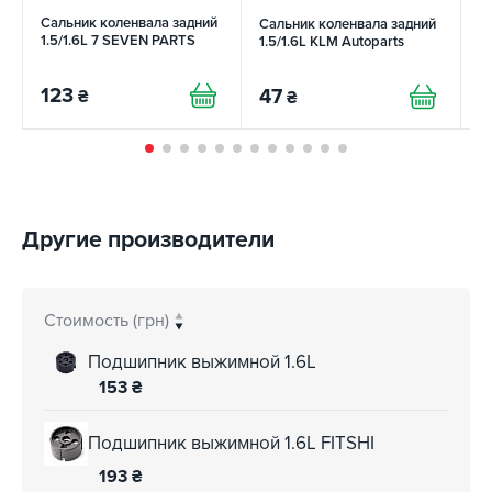
Сальник коленвала задний
Сальник коленвала задний
К
1.5/1.6L 7 SEVEN PARTS
1.5/1.6L KLM Autoparts
S
123
47
₴
₴
1
Другие производители
Стоимость (грн)
Подшипник выжимной 1.6L
153
₴
Подшипник выжимной 1.6L FITSHI
193
₴