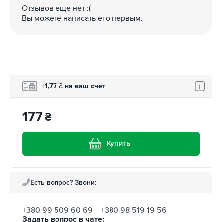
Зарегистрированные покупатели могут
Отзывов еще нет :(
воспользоваться бонусной программой: за покупки
Вы можете написать его первым.
начисляется кэшбэк на бонусный счет, с которого
можно частично оплатить следующую покупку в
соответствии с правилами программы лояльности.
+1,77
₴
на ваш счет
177
₴
Купить
Есть вопрос? Звони:
+380 99 509 60 69
+380 98 519 19 56
Задать вопрос в чате: