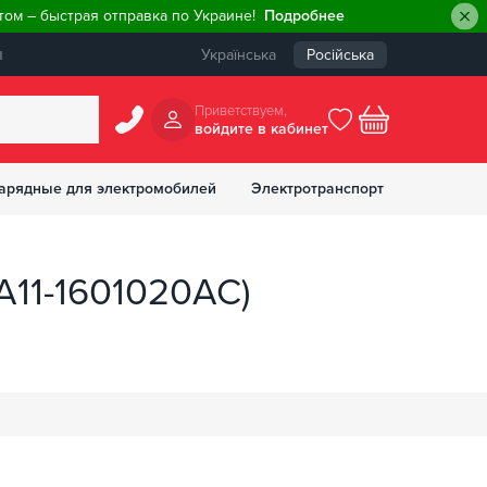
ом – быстрая отправка по Украине!
Подробнее
ы
Українська
Російська
Приветствуем,
войдите в кабинет
арядные для электромобилей
Электротранспорт
БОНУСОВ
A11-1601020AC)