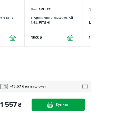
Для
AMULET
Для
AMULET
 1.6L 7
Подшипник выжимной
Подшипник в
1.6L FITSHI
1.6L KIMIKO
193
177
₴
₴
+15,57
₴
на ваш счет
1 557
₴
Купить