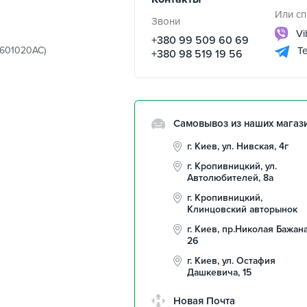
Или сп
Звони
Vi
+380 99 509 60 69
1601020AC)
Te
+380 98 519 19 56
Самовывоз из наших магаз
г. Киев, ул. Нивская, 4г
г. Кропивницкий, ул.
Автолюбителей, 8а
г. Кропивницкий,
Клинцовский авторынок
г. Киев, пр.Николая Бажана
26
г. Киев, ул. Остафия
Дашкевича, 15
Новая Почта