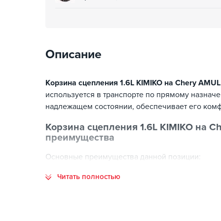
Описание
Корзина сцепления 1.6L KIMIKO на Chery AMUL
используется в транспорте по прямому назнач
надлежащем состоянии, обеспечивает его комф
Корзина сцепления 1.6L KIMIKO на C
преимущества
Основные преимущества данной позиции:
Читать полностью
соответствие стандартам изготовления;
высокий ресурс эксплуатации;
точная совместимость с заявленными моделями 
оптимальное соотношение цены и качества;