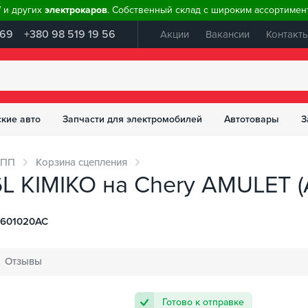
W и других
электрокаров
. Собственный склад с широким ассортимент
 69
+380 98 519 19 56
Акции
Вакансии
Контакт
ские авто
Запчасти для электромобилей
Автотовары
З
КПП
Корзина сцепления
L KIMIKO на Chery AMULET (
1601020AC
Отзывы
Готово к отправке