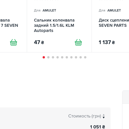
Для
AMULET
Для
AMULET
нвала
Сальник коленвала
Диск сцепления
L 7 SEVEN
задний 1.5/1.6L KLM
SEVEN PARTS
Autoparts
47
1 137
₴
₴
Стоимость (грн)
1 051
₴