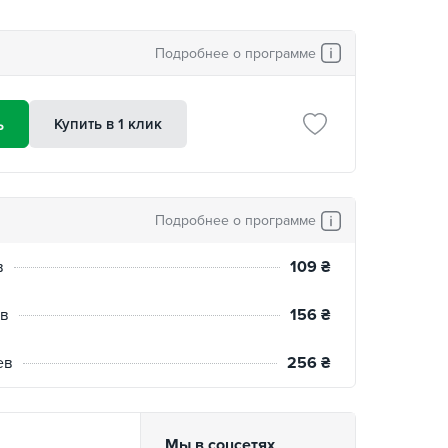
Подробнее о программе
ь
Купить в 1 клик
Подробнее о программе
в
109
₴
ев
156
₴
ев
256
₴
Мы в соцсетях