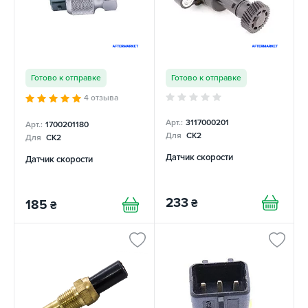
Готово к отправке
Готово к отправке
4 отзыва
Арт.:
3117000201
Арт.:
1700201180
Для
CK2
Для
CK2
Датчик скорости
Датчик скорости
233
₴
185
₴