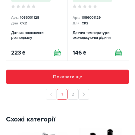
Арт.:
1086001128
Арт.:
1086001129
Для
CK2
Для
CK2
Датчик положення
Датчик температури
розподвалу
охолоджуючої рідини
223
146
₴
₴
Показати ще
1
2
Схожі категорії