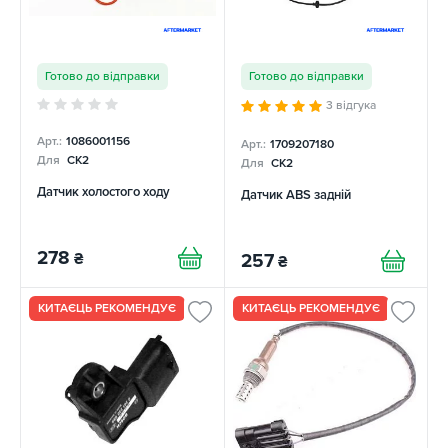
Готово до відправки
Готово до відправки
3 відгука
Арт.:
1086001156
Арт.:
1709207180
Для
CK2
Для
CK2
Датчик холостого ходу
Датчик ABS задній
278
₴
257
₴
КИТАЄЦЬ РЕКОМЕНДУЄ
КИТАЄЦЬ РЕКОМЕНДУЄ