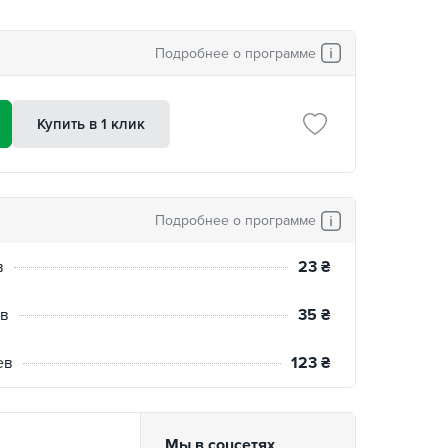
Подробнее о программе
Купить в 1 клик
Подробнее о программе
в
23
₴
ев
35
₴
ев
123
₴
Мы в соцсетях