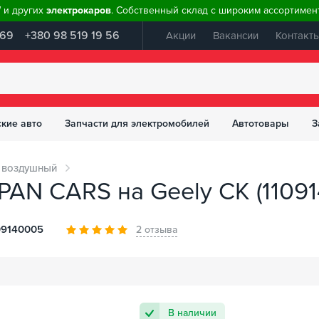
W и других
электрокаров
. Собственный склад с широким ассортимент
 69
+380 98 519 19 56
Акции
Вакансии
Контакт
ские авто
Запчасти для электромобилей
Автотовары
З
 воздушный
AN CARS на Geely CK (1109
09140005
2 отзыва
В наличии