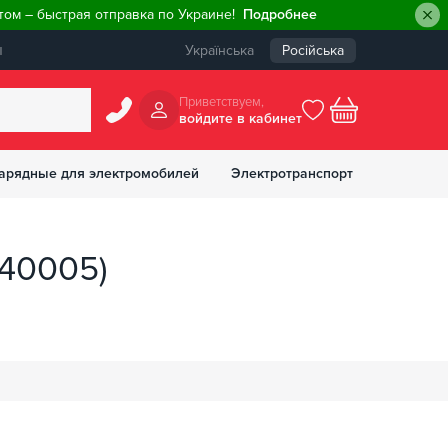
ом – быстрая отправка по Украине!
Подробнее
ы
Українська
Російська
Приветствуем,
войдите в кабинет
арядные для электромобилей
Электротранспорт
БОНУСОВ
140005)