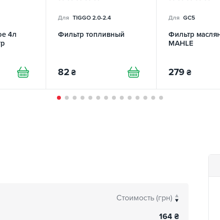
Для
TIGGO 2.0-2.4
Для
GC5
ое 4л
Фильтр топливный
Фильтр масля
тр
MAHLE
82
279
₴
₴
Стоимость (грн)
164
₴