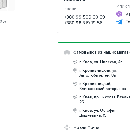
Или сп
Звони
Vi
+380 99 509 60 69
05)
Te
+380 98 519 19 56
Самовывоз из наших магаз
г. Киев, ул. Нивская, 4г
г. Кропивницкий, ул.
Автолюбителей, 8а
г. Кропивницкий,
Клинцовский авторынок
г. Киев, пр.Николая Бажана
26
г. Киев, ул. Остафия
Дашкевича, 15
Новая Почта