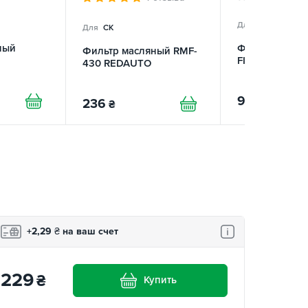
Для
CK
Для
CK
ный
Фильтр масля
Фильтр масляный RMF-
FITSHI
430 REDAUTO
93
₴
236
₴
+2,29
₴
на ваш счет
229
₴
Купить