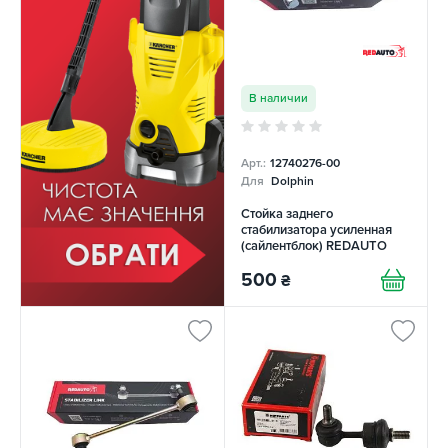
В наличии
Арт.:
12740276-00
Для
Dolphin
Стойка заднего
стабилизатора усиленная
(сайлентблок) REDAUTO
500
₴