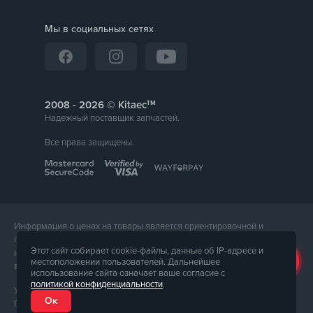
Мы в социальных сетях
тм
2008 -
© Kitaec
Надежный поставщик запчастей.
Все права защищены.
Информация о ценах на товары является ориентировочной и
предоставляется для справки. Точная стоимость товара будет
Этот сайт собирает cookie-файлы, данные об IP-адресе и
названа менеджером магазина при подтверждении заказа. Внешний
местоположении пользователей. Дальнейшее
вид и комплектация товара может отличаться от его фотографии.
использование сайта означает ваше согласие с
политикой конфиденциальности
.
Услуги предоставляет ФЛП Тюпа Петр Павлович, ИПН 2770105454.
Ок
Политика конфиденциальности доступна по
ссылке
. Публичная