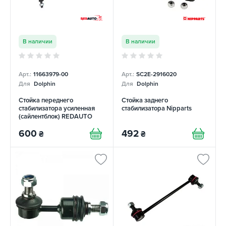
В наличии
В наличии
Арт.:
11663979-00
Арт.:
SC2E-2916020
Для
Dolphin
Для
Dolphin
Стойка переднего
Стойка заднего
стабилизатора усиленная
стабилизатора Nipparts
(сайлентблок) REDAUTO
600
492
₴
₴