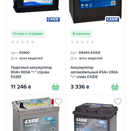
Готово к отправке
В наличии
Арт.:
ES900
Арт.:
EB455-EXIDE
Для
всех моделей
Для
всех моделей
Лодочный аккумулятор
Аккумулятор
80Ач 900А "+" справа
автомобильный 45Ач 330А
EXIDE
"+" слева EXIDE
11 246
3 336
₴
₴