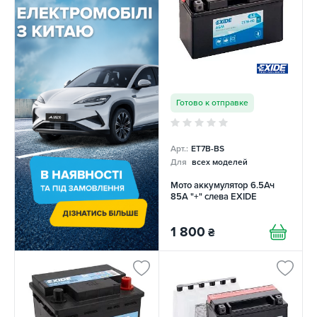
Готово к отправке
Арт.:
ET7B-BS
Для
всех моделей
Мото аккумулятор 6.5Ач
85А "+" слева EXIDE
1 800
₴