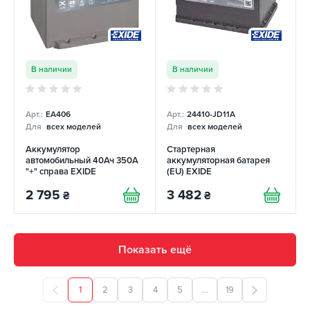
В наличии
В наличии
Арт.:
EA406
Арт.:
24410-JD11A
Для
всех моделей
Для
всех моделей
Аккумулятор
Стартерная
автомобильный 40Ач 350А
аккумуляторная батарея
"+" справа EXIDE
(EU) EXIDE
2 795
3 482
₴
₴
Показать ещё
1
2
3
4
5
...
19