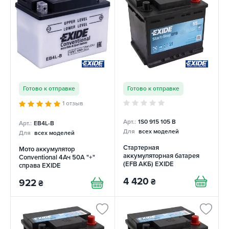
Готово к отправке
Готово к отправке
1 отзыв
Арт.:
1S0 915 105 B
Арт.:
EB4L-B
Для
всех моделей
Для
всех моделей
Стартерная
Мото аккумулятор
аккумуляторная батарея
Conventional 4Ач 50А "+"
(EFB АКБ) EXIDE
справа EXIDE
4 420
₴
922
₴