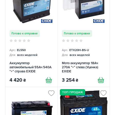
Готово к отправке
Готово к отправке
Арт.:
EL550
Арт.:
ETX20H-BS-U
Для
всех моделей
Для
всех моделей
Аккумулятор
Мото аккумулятор 18Ач
автомобильный 55Ач 540А
270А "+" слева (Уценка)
"+" справа EXIDE
EXIDE
4 420
3 254
₴
₴
ТОП ПРОДАЖ