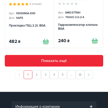
2 отзыва
Арт.:
SMD377561
Арт.:
1003090A-E00
Для
TIGGO 2.0-2.4
Для
SAFE
Гидрокомпенсатор клапана
Прокладка ГБЦ 2.2L BGA
BGA
240
₴
482
₴
Показать ещё
1
2
3
4
5
...
18
Информация о компании