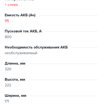
самопроизвольное возгорания, что существенно
+ слева
повышает безопасность эксплуатации.
Высокая пусковая мощность позволяет осуществить
Емкость АКБ (Ач)
холодный старт двигателя даже в экстремально
95
сильный мороз, в условиях неполного заряда.
Такой запас мощности будет огромным преимуществом
Пусковой ток АКБ, А
в условиях городской езды с частыми запусками
800
двигателя и короткими расстояниями между пунктами
остановок.
Необходимость обслуживания АКБ
необслуживаемый
Длинна, мм
320
Высота, мм
222
Ширина, мм
171