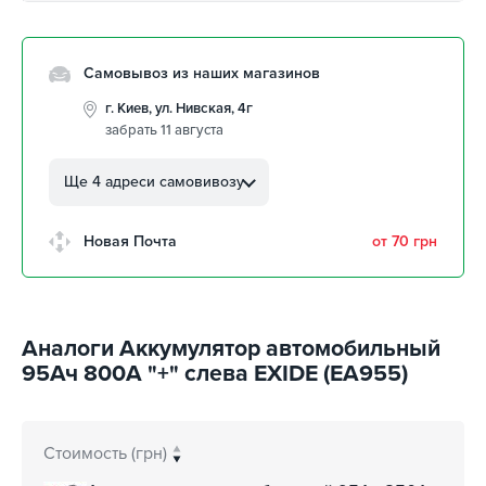
Самовывоз из наших магазинов
г. Киев, ул. Нивская, 4г
забрать 11 августа
г. Кропивницкий, ул.
Автолюбителей, 8а
Ще 4 адреси самовивозу
забрать 11 августа
г. Кропивницкий, Клинцовский
Новая Почта
от 70 грн
авторынок
забрать 11 августа
г. Киев, пр.Николая Бажана, 26
забрать 11 августа
Аналоги Аккумулятор автомобильный
г. Киев, ул. Остафия
95Ач 800А "+" слева EXIDE (EA955)
Дашкевича, 15
забрать 11 августа
Стоимость (грн)