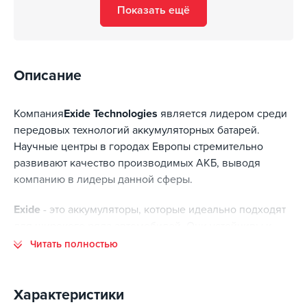
Показать ещё
Описание
Компания
Exide Technologies
является лидером среди
передовых технологий аккумуляторных батарей.
Научные центры в городах Европы стремительно
развивают качество производимых АКБ, выводя
компанию в лидеры данной сферы.
Exide
- это аккумуляторы, которые идеально подходят
для широкого ряда автомобилей. Они устойчивы к
вибрации и имеют высокую пусковую мощность, а
Читать полностью
также прочную конструкцию. Данные аккумуляторы
несут низкие эксплуатационное расходы. Особенно
хорошо такой аккумулятор подойдет для автомобилей,
Характеристики