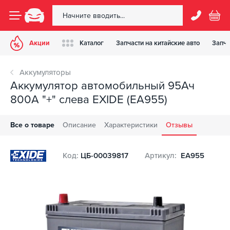
Акции
Каталог
Запчасти на китайские авто
Запча
Аккумуляторы
Аккумулятор автомобильный 95Ач
800А "+" слева EXIDE (EA955)
Все о товаре
Описание
Характеристики
Отзывы
Код:
ЦБ-00039817
Артикул:
EA955