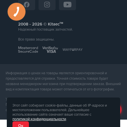
тм
2008 -
© Kitaec
Надежный поставщик запчастей.
Все права защищены.
Информация о ценах на товары является ориентировочной и
предоставляется для справки. Точная стоимость товара будет
названа менеджером магазина при подтверждении заказа. Внешний
вид и комплектация товара может отличаться от его фотографии.
Услуги предоставляет ФЛП Тюпа Петр Павлович, ИПН 2770105454.
Политика конфиденциальности доступна по
ссылке
. Публичная
Этот сайт собирает cookie-файлы, данные об IP-адресе и
местоположении пользователей. Дальнейшее
оферта доступна по
ссылке
.
использование сайта означает ваше согласие с
политикой конфиденциальности
.
Ок