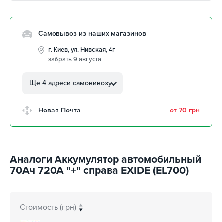
Самовывоз из наших магазинов
г. Киев, ул. Нивская, 4г
забрать 9 августа
г. Кропивницкий, ул.
Автолюбителей, 8а
Ще 4 адреси самовивозу
забрать 9 августа
г. Кропивницкий, Клинцовский
Новая Почта
от 70 грн
авторынок
забрать 9 августа
г. Киев, пр.Николая Бажана, 26
забрать 9 августа
Аналоги Аккумулятор автомобильный
г. Киев, ул. Остафия
70Ач 720А "+" справа EXIDE (EL700)
Дашкевича, 15
забрать 9 августа
Стоимость (грн)