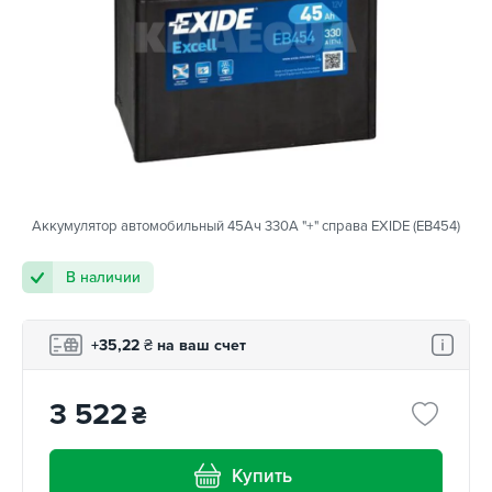
Аккумулятор автомобильный 45Ач 330А "+" справа EXIDE (EB454)
В наличии
+35,22
₴
на ваш счет
3 522
₴
Купить