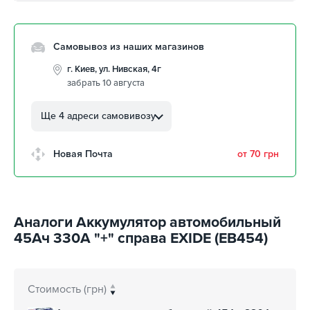
Самовывоз из наших магазинов
г. Киев, ул. Нивская, 4г
забрать 10 августа
г. Кропивницкий, ул.
Автолюбителей, 8а
Ще 4 адреси самовивозу
забрать 10 августа
г. Кропивницкий, Клинцовский
Новая Почта
от 70 грн
авторынок
забрать 10 августа
г. Киев, пр.Николая Бажана, 26
забрать 10 августа
Аналоги Аккумулятор автомобильный
г. Киев, ул. Остафия
45Ач 330А "+" справа EXIDE (EB454)
Дашкевича, 15
забрать 10 августа
Стоимость (грн)