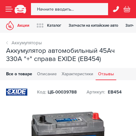
Акции
Каталог
Запчасти на китайские авто
Запча
Аккумуляторы
Аккумулятор автомобильный 45Ач
330А "+" справа EXIDE (EB454)
Все о товаре
Описание
Характеристики
Отзывы
Код:
ЦБ-00039788
Артикул:
EB454