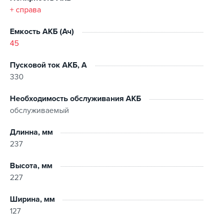
самопроизвольное возгорания, что существенно
+ справа
повышает безопасность эксплуатации.
Высокая пусковая мощность позволяет осуществить
Емкость АКБ (Ач)
холодный старт двигателя даже в экстремально
45
сильный мороз, в условиях неполного заряда.
Такой запас мощности будет огромным преимуществом
Пусковой ток АКБ, А
в условиях городской езды с частыми запусками
330
двигателя и короткими расстояниями между пунктами
остановок.
Необходимость обслуживания АКБ
обслуживаемый
Длинна, мм
237
Высота, мм
227
Ширина, мм
127