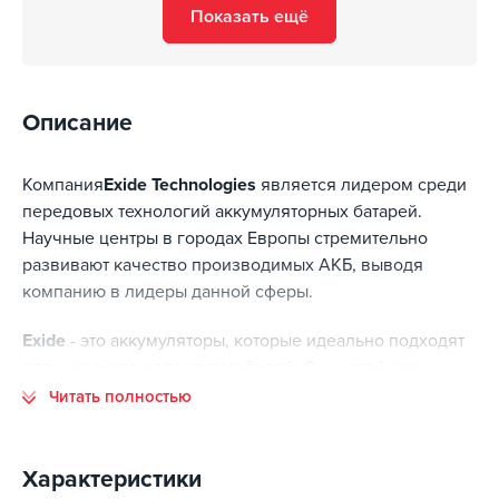
Показать ещё
Описание
Компания
Exide Technologies
является лидером среди
передовых технологий аккумуляторных батарей.
Научные центры в городах Европы стремительно
развивают качество производимых АКБ, выводя
компанию в лидеры данной сферы.
Exide
- это аккумуляторы, которые идеально подходят
для широкого ряда автомобилей. Они устойчивы к
вибрации и имеют высокую пусковую мощность, а
Читать полностью
также прочную конструкцию. Данные аккумуляторы
несут низкие эксплуатационное расходы. Особенно
хорошо такой аккумулятор подойдет для автомобилей,
Характеристики