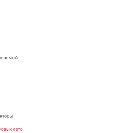
ством в условиях городской езды с частыми
 между пунктами остановок.
иваемый
ляторы
зовых авто