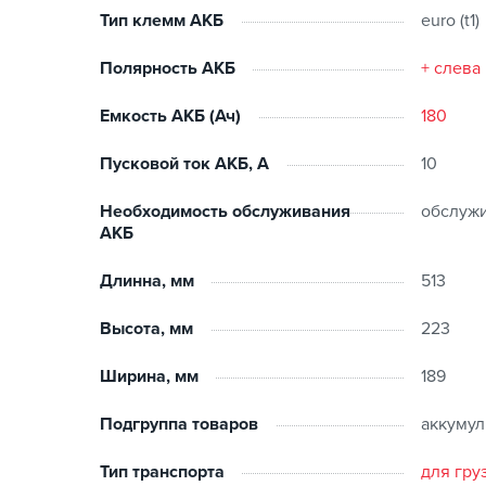
Тип клемм АКБ
euro (t1)
Такой запас мощности будет огромным преимуще
запусками двигателя и короткими расстояниями
Полярность АКБ
+ слева
Емкость АКБ (Ач)
180
Пусковой ток АКБ, А
10
Необходимость обслуживания
обслуж
АКБ
Длинна, мм
513
Высота, мм
223
Ширина, мм
189
Подгруппа товаров
аккуму
Тип транспорта
для гру