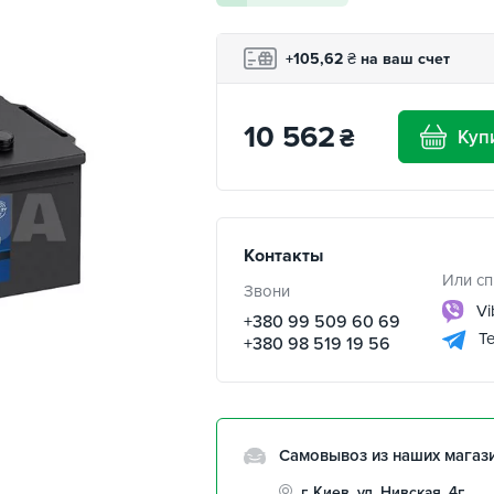
+105,62
₴
на ваш счет
10 562
₴
Куп
Контакты
Или сп
Звони
Vi
+380 99 509 60 69
Te
+380 98 519 19 56
Самовывоз из наших магаз
г. Киев, ул. Нивская, 4г