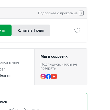
Подробнее о программе
ить
Купить в 1 клик
Мы в соцсетях
роси в чате
Подпишись, чтобы не
потерять
ber
legram
инов
забрать 10 августа