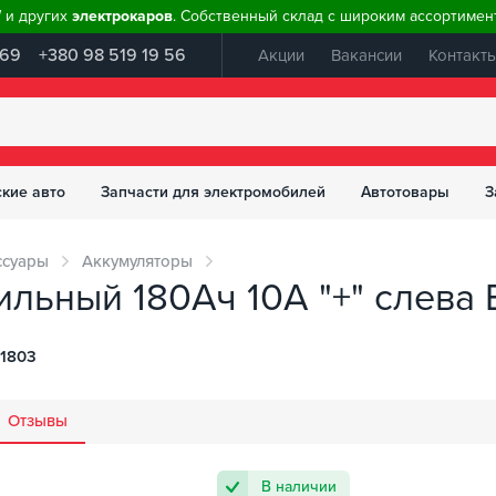
W и других
электрокаров
. Собственный склад с широким ассортимент
 69
+380 98 519 19 56
Акции
Вакансии
Контакт
ские авто
Запчасти для электромобилей
Автотовары
З
ссуары
Аккумуляторы
льный 180Ач 10А "+" слева E
1803
Отзывы
В наличии