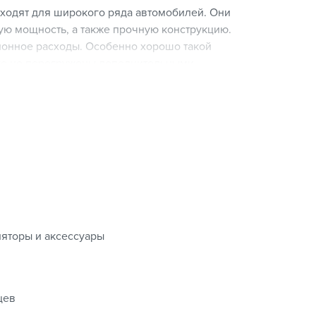
дходят для широкого ряда автомобилей. Они
ую мощность, а также прочную конструкцию.
ионное расходы. Особенно хорошо такой
рые не перегружены дополнительными
одятся на европейском оборудовании и
иям. Аккумуляторы EXIDE подвергаются ряду
е сертификаты качества готовой продукции.
новки на большинство современных автомобилей, с
ктроэнергии.
астика, который позволяет использование в
ностям и ухабам.
яторы и аксессуары
анного АКБ имеет возможность контроля уровня
 исключает неконтролируемое искрения и
 повышает безопасность эксплуатации.
цев
ить холодный старт двигателя даже в экстремально