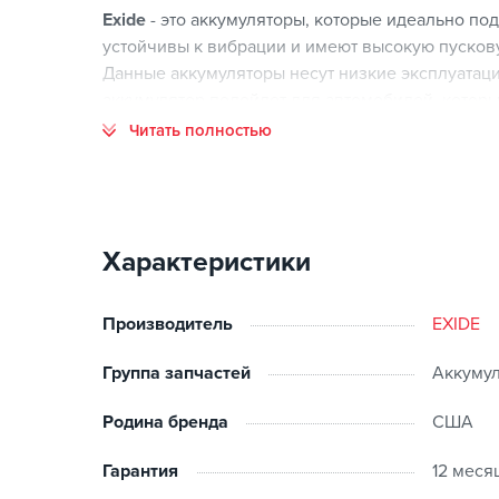
Exide
- это аккумуляторы, которые идеально по
устойчивы к вибрации и имеют высокую пусков
Данные аккумуляторы несут низкие эксплуатац
аккумулятор подойдет для автомобилей, кото
электроприборами. Аккумуляторы EXIDE произв
Читать полностью
соответствуют жестким современным требован
испытаний и тестов, они имеют все необходимы
Аккумуляторы EXIDE EXCELL подойдут для уста
стандартными требованиями к потреблению эле
Характеристики
Преимущества:
Производитель
EXIDE
Корпус батареи изготовлен из ударопрочного пл
экстремальных ситуациях при движении по неров
Группа запчастей
Аккумул
Благодаря съемной планке крышки, владелец д
электролита и самостоятельного обслуживания.
Родина бренда
США
Современная технология изготовления крышки,
самопроизвольное возгорания, что существенно
Гарантия
12 меся
Высокая пусковая мощность позволяет осуществ
сильный мороз, в условиях неполного заряда.