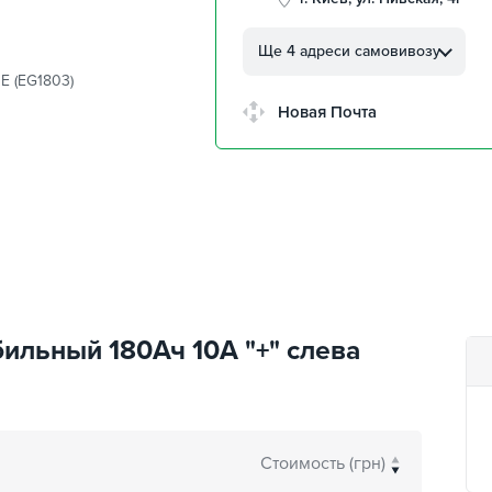
г. Кропивницкий, ул.
Автолюбителей, 8а
Ще 4 адреси самовивозу
E (EG1803)
г. Кропивницкий,
Клинцовский авторынок
Новая Почта
г. Киев, пр.Николая Бажана
26
г. Киев, ул. Остафия
Дашкевича, 15
ильный 180Ач 10А "+" слева
Стоимость (грн)