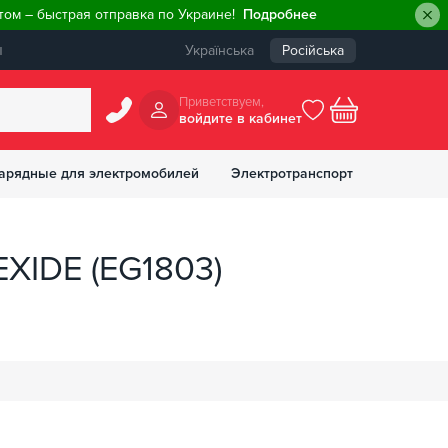
ом – быстрая отправка по Украине!
Подробнее
ы
Українська
Російська
Приветствуем,
войдите в кабинет
арядные для электромобилей
Электротранспорт
БОНУСОВ
XIDE (EG1803)