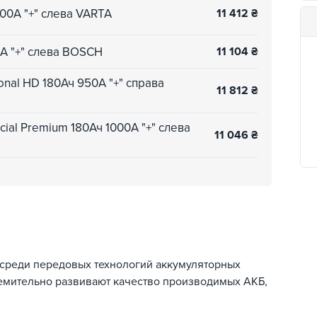
00А "+" слева VARTA
11 412
₴
А "+" слева BOSCH
11 104
₴
nal HD 180Ач 950А "+" справа
11 812
₴
al Premium 180Ач 1000А "+" слева
11 046
₴
среди передовых технологий аккумуляторных
ремительно развивают качество производимых АКБ,