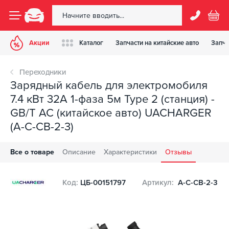
Акции
Каталог
Запчасти на китайские авто
Запча
Переходники
Зарядный кабель для электромобиля
7.4 кВт 32А 1-фаза 5м Type 2 (станция) -
GB/T AC (китайское авто) UACHARGER
(A-C-CB-2-3)
Все о товаре
Описание
Характеристики
Отзывы
Код:
ЦБ-00151797
Артикул:
A-C-CB-2-3