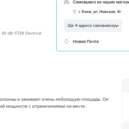
Самовывоз из наших магаз
г. Киев, ул. Нивская, 4г
г. Кропивницкий, ул.
Автолюбителей, 8а
Ще 4 адреси самовивозу
0 кВт ETEK Electrical
г. Кропивницкий,
Клинцовский авторынок
Новая Почта
г. Киев, пр.Николая Бажана
26
г. Киев, ул. Остафия
Дашкевича, 15
колонны и занимает очень небольшую площадь. Он
ой мощности с ограничениями на месте.