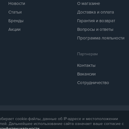
Новости
О магазине
Статьи
Доставка и оплата
Бренды
Гарантия и возврат
Акции
Вопросы и ответы
Программа лояльности
Партнерам
Контакты
Вакансии
Сотрудничество
 предоставляется для справки. Точная стоимость товара будет названа ме
собирает cookie-файлы, данные об IP-адресе и местоположении
.
лей. Дальнейшее использование сайта означает ваше согласие с
 конфиденциальности
.