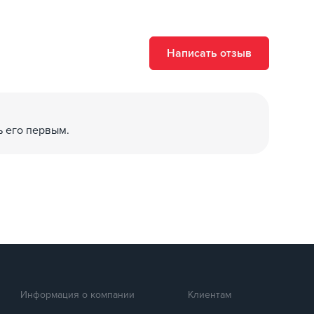
Написать отзыв
ь его первым.
вления позицией поддерживает клиринговые операции
нтегрировать любую платежную систему)
.6 J
Информация о компании
Клиентам