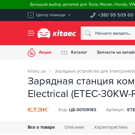
Большой выбор деталей для Tesla, Nissan, Honda, V
+380 99 509 60
Центр помощи
Акции
Каталог
Запчасти на китай
kitaec.ua
Зарядные устройства для электромоб
Зарядная станция ко
Electrical (ETEC-30KW-P
Код:
ЦБ-00109183
Артикул:
ETE
Все о товаре
Описание
Характеристики