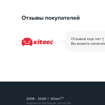
RFID-карты (стандарт Mifare)
Сканирование QR CODE
Отзывы покупателей
Оплата кредитными картами
Сайт Кол-центр 24/7
Отзывов еще нет :(
Вы можете написат
Оплата кредитной картой: Наша система упра
UA PAY, NOVA PAY (также есть возможность и
Поддержка протоколов OCPP: JSON 2.0/JSON 1
Сертификаты: CB, TUV, VDE, CE, RoHS
IEC 61851-21-2 :Emc
Тип зарядной станции: Online/Offline;
тм
2008 -
© Kitaec
Надежный поставщик запчастей.