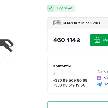
Под заказ
+4 601,14
₴
на ваш счет
460 114
₴
Ку
Контакты
Или сп
Звони
Vi
+380 99 509 60 69
Te
+380 98 519 19 56