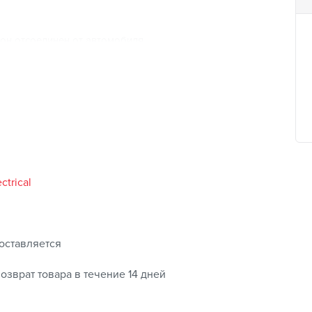
 он отсоединен от автомобиля
граммы
и времени зарядки
х620 мм;
)
ctrical
оставляется
озврат товара в течение 14 дней