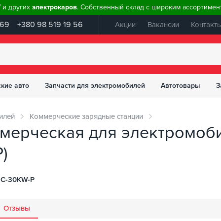
W и других
электрокаров
. Собственный склад с широким ассортимент
 69
+380 98 519 19 56
Акции
Вакансии
Контакт
ские авто
Запчасти для электромобилей
Автотовары
З
илей
Коммерческие зарядные станции
ммерческая для электромоби
)
C-30KW-P
Отзывы