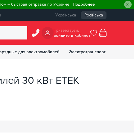
ом – быстрая отправка по Украине!
Подробнее
ы
Українська
Російська
Приветствуем,
войдите в кабинет
арядные для электромобилей
Электротранспорт
БОНУСОВ
лей 30 кВт ETEK