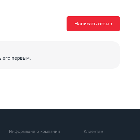
Написать отзыв
ь его первым.
вления позицией поддерживает клиринговые операции
нтегрировать любую платежную систему)
.6 J
Информация о компании
Клиентам