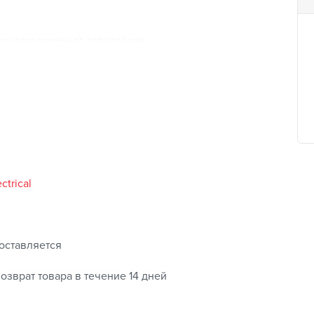
 он отсоединен от автомобиля
граммы
и времени зарядки
х620 мм;
)
ctrical
оставляется
озврат товара в течение 14 дней