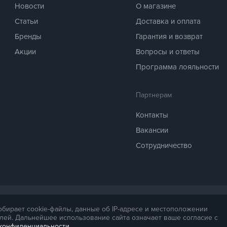
Новости
О магазине
Статьи
Доставка и оплата
Бренды
Гарантия и возврат
Акции
Вопросы и ответы
Программа лояльности
Партнерам
Контакты
Вакансии
Сотрудничество
 предоставляется для справки. Точная стоимость товара будет названа ме
собирает cookie-файлы, данные об IP-адресе и местоположении
.
лей. Дальнейшее использование сайта означает ваше согласие с
 конфиденциальности
.