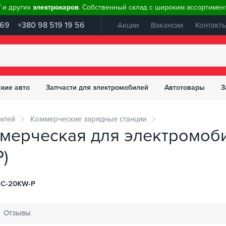
W и других
электрокаров
. Собственный склад с широким ассортимент
 69
+380 98 519 19 56
Акции
Вакансии
Контакт
ские авто
Запчасти для электромобилей
Автотовары
З
илей
Коммерческие зарядные станции
ммерческая для электромоби
P)
C-20KW-P
Отзывы