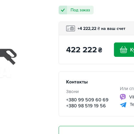
Под заказ
+4 222,22
₴
на ваш счет
422 222
₴
К
Контакты
Или сп
Звони
Vi
+380 99 509 60 69
Te
+380 98 519 19 56