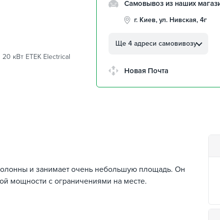
Самовывоз из наших магаз
г. Киев, ул. Нивская, 4г
г. Кропивницкий, ул.
Автолюбителей, 8а
Ще 4 адреси самовивозу
0 кВт ETEK Electrical
г. Кропивницкий,
Клинцовский авторынок
Новая Почта
г. Киев, пр.Николая Бажана
26
г. Киев, ул. Остафия
Дашкевича, 15
колонны и занимает очень небольшую площадь. Он
ой мощности с ограничениями на месте.