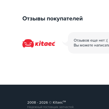
RFID-карты (стандарт Mifare)
Сканирование QR CODE
Отзывы покупателей
Оплата кредитными картами
Сайт Кол-центр 24/7
Отзывов еще нет :(
Вы можете написат
Оплата кредитной картой: Наша система упра
UA PAY, NOVA PAY (также есть возможность и
Поддержка протоколов OCPP: JSON 2.0/JSON 1
Сертификаты: CB, TUV, VDE, CE, RoHS
IEC 61851-21-2 :Emc
Тип зарядной станции: Online/Offline;
тм
2008 -
© Kitaec
Надежный поставщик запчастей.