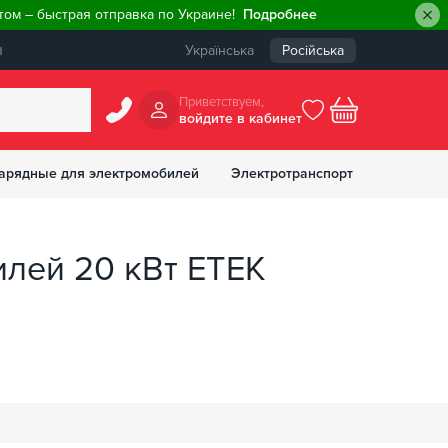
ом – быстрая отправка по Украине!
Подробнее
ы
Українська
Російська
Приветствуем,
войдите в кабинет
арядные для электромобилей
Электротранспорт
БОНУСОВ
лей 20 кВт ETEK