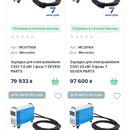
Отправка в течение месяца
Отправка в течение месяца
Арт.:
MC07750A
Арт.:
MC201KA
Для
Mercedes
Для
Mercedes
Зарядка для электромобиля
Зарядка для электромобиля
CSS1 7.4 кВт 1-фаза 7 SEVEN
CSS1 20 кВт 3-фазы 7
PARTS
SEVEN PARTS
79 933
97 600
₴
₴
ДЛЯ АВТО ИЗ США
ДЛЯ АВТО ИЗ США