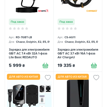
Под заказ
Под заказ
Арт.:
RD-7GBT-LB
Арт.:
CS-AG11
Для
Chazor, Dolphin, E2, E5, E9, Mercedes
Для
Chazor, Dolphin, E2, E5, E9, Me
Зарядка для электромобиля
Зарядка для электромобиля
GB/T AC 7.4 кВт 32А 1-фаза
GB/T AC 3.7 кВт 16А 1-фаза
Lite Basic REDAUTO
Air ChargeU
5 999
19 335
₴
₴
ДЛЯ АВТО ИЗ КИТАЯ
ДЛЯ АВТО ИЗ КИТАЯ