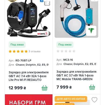
Под заказ
Под заказ
3 отзыва
Арт.:
MC3-16
Арт.:
RD-7GBT-LP
Для
Chazor, Dolphin, E2, E5, E9, Me
Для
Chazor, Dolphin, E2, E5, E9, Mercedes, Tang
Зарядка для электромобиля
Зарядка для электромобиля
GB/T AC 3.7 кВт 16А 1-фаза
GB/T AC 7.4 кВт 32А 1-фаза
MC Mobile TRANS-GREEN
Lite Pro Wi-Fi REDAUTO
7 999
₴
12 999
₴
ДЛЯ АВТО ИЗ КИТАЯ