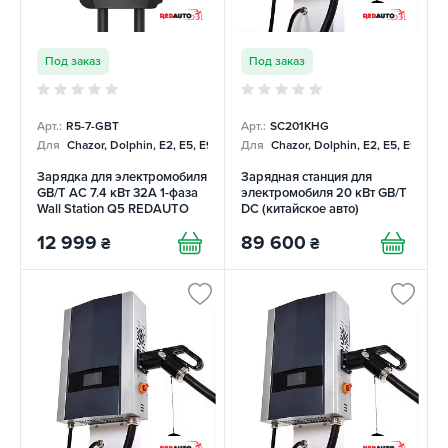
Под заказ
Под заказ
Арт.:
R5-7-GBT
Арт.:
SC201KHG
Для
Chazor, Dolphin, E2, E5, E9, Mercedes
Для
Chazor, Dolphin, E2, E5, E9, Me
Зарядка для электромобиля
Зарядная станция для
GB/T AC 7.4 кВт 32А 1-фаза
электромобиля 20 кВт GB/T
Wall Station Q5 REDAUTO
DC (китайское авто)
REDAUTO
12 999
89 600
₴
₴