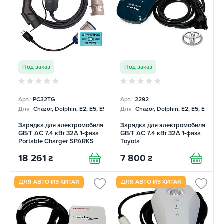
Под заказ
Под заказ
Арт.:
PC32TG
Арт.:
2292
Для
Chazor, Dolphin, E2, E5, E9, Mercedes
Для
Chazor, Dolphin, E2, E5, E9, Me
Зарядка для электромобиля
Зарядка для электромобиля
GB/T AC 7.4 кВт 32А 1-фаза
GB/T AC 7.4 кВт 32А 1-фаза
Portable Charger SPARKS
Toyota
18 261
7 800
₴
₴
ДЛЯ АВТО ИЗ КИТАЯ
ДЛЯ АВТО ИЗ КИТАЯ