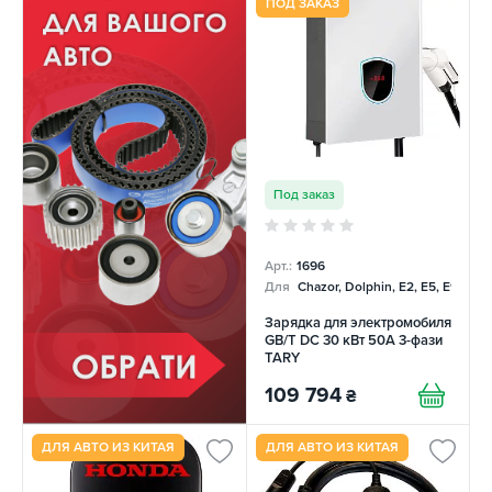
ПОД ЗАКАЗ
Под заказ
Арт.:
1696
Для
Chazor, Dolphin, E2, E5, E9, Me
Зарядка для электромобиля
GB/T DC 30 кВт 50А 3-фази
TARY
109 794
₴
ДЛЯ АВТО ИЗ КИТАЯ
ДЛЯ АВТО ИЗ КИТАЯ