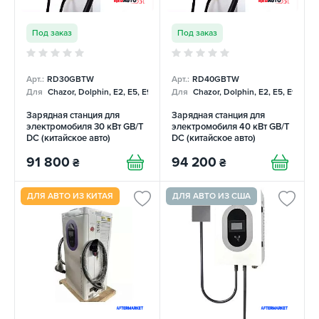
Под заказ
Под заказ
Арт.:
RD30GBTW
Арт.:
RD40GBTW
Для
Chazor, Dolphin, E2, E5, E9, Mercedes
Для
Chazor, Dolphin, E2, E5, E9, Me
Зарядная станция для
Зарядная станция для
электромобиля 30 кВт GB/T
электромобиля 40 кВт GB/T
DC (китайское авто)
DC (китайское авто)
REDAUTO
REDAUTO
91 800
94 200
₴
₴
ДЛЯ АВТО ИЗ КИТАЯ
ДЛЯ АВТО ИЗ США