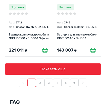
Под заказ
Под заказ
Арт.:
2742
Арт.:
2745
Для
Chazor, Dolphin, E2, E5, E9, Mercedes
Для
Chazor, Dolphin, E2, E5, E9, Me
Зарядка для электромобиля
Зарядка для электромобиля
GB/T DC 60 кВт 100А 3-фази
GB/T DC 40 кВт 150А
221 011
143 007
₴
₴
Показать ещё
1
2
3
4
5
6
FAQ