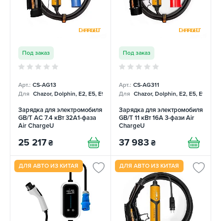
Под заказ
Под заказ
Арт.:
CS-AG13
Арт.:
CS-AG311
Для
Chazor, Dolphin, E2, E5, E9, Mercedes
Для
Chazor, Dolphin, E2, E5, E9, Me
Зарядка для электромобиля
Зарядка для электромобиля
GB/T AC 7.4 кВт 32A1-фаза
GB/T 11 кВт 16A 3-фази Air
Air ChargeU
ChargeU
25 217
37 983
₴
₴
ДЛЯ АВТО ИЗ КИТАЯ
ДЛЯ АВТО ИЗ КИТАЯ