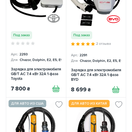
Под заказ
Под заказ
2 отзыва
Арт.:
2293
Арт.:
2291
Для
Chazor, Dolphin, E2, E5, E9, Mercedes
Для
Chazor, Dolphin, E2, E5, E9, Me
Зарядка для электромобиля
Зарядка для электромобиля
GB/T AC 7.4 кВт 32А 1-фаза
GB/T AC 7.4 кВт 32А 1-фаза
Toyota
BYD
7 800
₴
8 699
₴
ДЛЯ АВТО ИЗ США
ДЛЯ АВТО ИЗ КИТАЯ