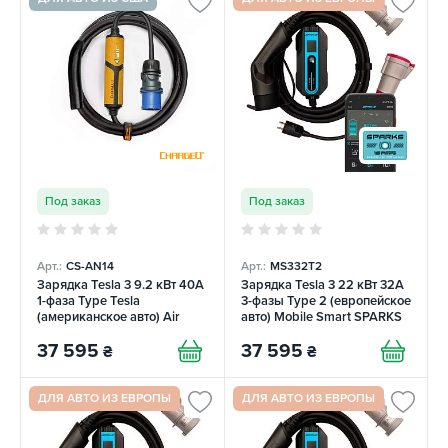
Под заказ
Под заказ
Арт.:
CS-AN14
Арт.:
MS332T2
Зарядка Tesla 3 9.2 кВт 40A
Зарядка Tesla 3 22 кВт 32А
1-фаза Type Tesla
3-фазы Type 2 (европейское
(американское авто) Air
авто) Mobile Smart SPARKS
ChargeU
37 595
37 595
₴
₴
ДЛЯ АВТО ИЗ ЕВРОПЫ
ДЛЯ АВТО ИЗ ЕВРОПЫ