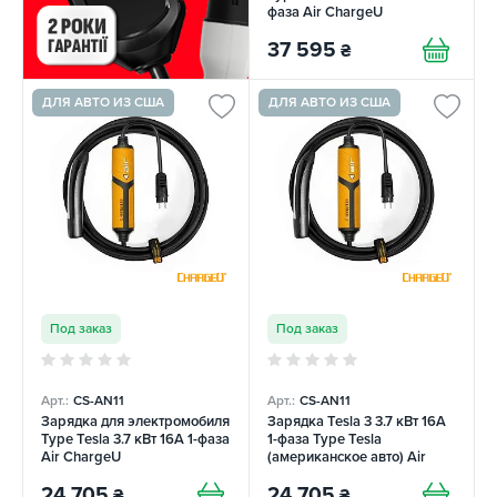
фаза Air ChargeU
37 595
₴
ДЛЯ АВТО ИЗ США
ДЛЯ АВТО ИЗ США
Под заказ
Под заказ
Арт.:
CS-AN11
Арт.:
CS-AN11
Зарядка для электромобиля
Зарядка Tesla 3 3.7 кВт 16А
Type Tesla 3.7 кВт 16А 1-фаза
1-фаза Type Tesla
Air ChargeU
(американское авто) Air
ChargeU
24 705
24 705
₴
₴