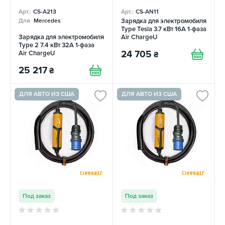
Арт.:
CS-A213
Арт.:
CS-AN11
Зарядка для электромобиля
Для
Mercedes
Type Tesla 3.7 кВт 16А 1-фаза
Зарядка для электромобиля
Air ChargeU
Type 2 7.4 кВт 32А 1-фаза
24 705
Air ChargeU
₴
25 217
₴
ДЛЯ АВТО ИЗ США
ДЛЯ АВТО ИЗ США
Под заказ
Под заказ