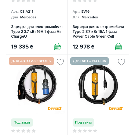
Арт.:
CS-A211
Арт.:
EV16
Для
Mercedes
Для
Mercedes
Зарядка для электромобиля
Зарядка для электромобиля
Type 2 3.7 кВт 16А 1-фаза Air
Type 2 3.7 кВт 16А 1-фаза
ChargeU
Power Cable Green Cell
19 335
12 978
₴
₴
ДЛЯ АВТО ИЗ ЕВРОПЫ
ДЛЯ АВТО ИЗ США
Под заказ
Под заказ