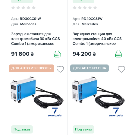
Арт.:
RD30CCS1W
Арт.:
RD40CCS1W
Для
Mercedes
Для
Mercedes
Зарядная станция для
Зарядная станция для
электромобиля 30 кВт CCS
электромобиля 40 кВт CCS
Combo 1 (американское
Combo 1 (американское
авто) REDAUTO
авто) REDAUTO
91 800
94 200
₴
₴
ДЛЯ АВТО ИЗ ЕВРОПЫ
ДЛЯ АВТО ИЗ США
Под заказ
Под заказ