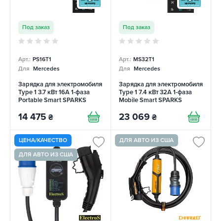
Под заказ
Под заказ
Арт.:
PS16T1
Арт.:
MS32T1
Для
Mercedes
Для
Mercedes
Зарядка для электромобиля
Зарядка для электромобиля
Type 1 3.7 кВт 16А 1-фаза
Type 1 7.4 кВт 32А 1-фаза
Portable Smart SPARKS
Mobile Smart SPARKS
14 475
23 069
₴
₴
ЦЕНА/КАЧЕСТВО
ДЛЯ АВТО ИЗ США
ДЛЯ АВТО ИЗ США