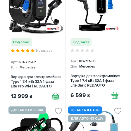
Под заказ
Под заказ
6 отзывов
Арт.:
RD-7T1-LB
Арт.:
RD-7T1-LP
Для
Mercedes
Для
Mercedes
Зарядка для электромобиля
Зарядка для электромобиля
Type 1 7.4 кВт 32А 1-фаза
Type 1 7.4 кВт 32А 1-фаза
Lite Basic REDAUTO
Lite Pro Wi-Fi REDAUTO
6 599
₴
12 999
₴
ДЛЯ АВТО ИЗ США
ЦЕНА/КАЧЕСТВО
ДЛЯ АВТО ИЗ США