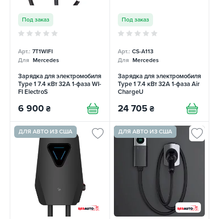
Под заказ
Под заказ
Арт.:
7T1WIFI
Арт.:
CS-A113
Для
Mercedes
Для
Mercedes
Зарядка для электромобиля
Зарядка для электромобиля
Type 1 7.4 кВт 32A 1-фаза WI-
Type 1 7.4 кВт 32A 1-фаза Air
FI ElectroS
ChargeU
6 900
24 705
₴
₴
ДЛЯ АВТО ИЗ США
ДЛЯ АВТО ИЗ США