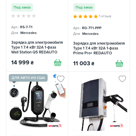
Под заказ
Под заказ
1 отзыв
Арт.:
R5-7-T1
Арт.:
RD-7T1-PPP
Для
Mercedes
Для
Mercedes
Зарядка для электромобиля
Зарядка для электромобиля
Type 1 7.4 кВт 32А 1-фаза
Type 1 7.4 кВт 32A 1-фаза
Wall Station Q5 REDAUTO
Prime Pro+ REDAUTO
14 999
₴
11 003
₴
ДЛЯ АВТО ИЗ США