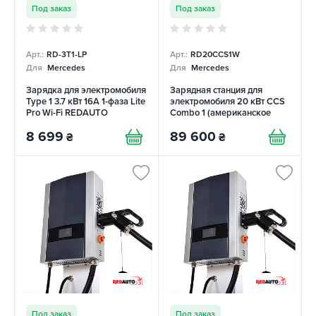
Под заказ
Под заказ
Арт.:
RD-3T1-LP
Арт.:
RD20CCS1W
Для
Mercedes
Для
Mercedes
Зарядка для электромобиля
Зарядная станция для
Type 1 3.7 кВт 16А 1-фаза Lite
электромобиля 20 кВт CCS
Pro Wi-Fi REDAUTO
Combo 1 (американское
авто) REDAUTO
8 699
89 600
₴
₴
Под заказ
Под заказ