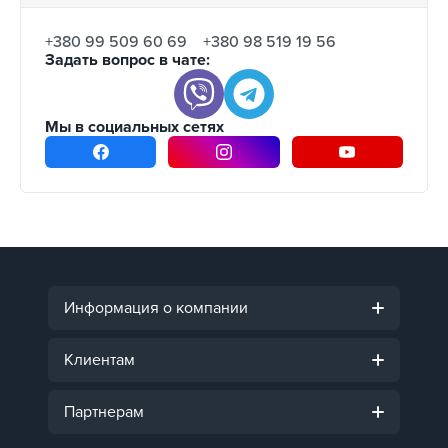
Tesla Model X
Tesla Model S
+380 99 509 60 69
+380 98 519 19 56
Задать вопрос в чате:
Volkswagen E-Golf
Volvo C40
Volvo XC40
Мы в социальных сетях
Smart
Opel Ampera
Opel Mokka
и другие
Информация о компании
Клиентам
Партнерам