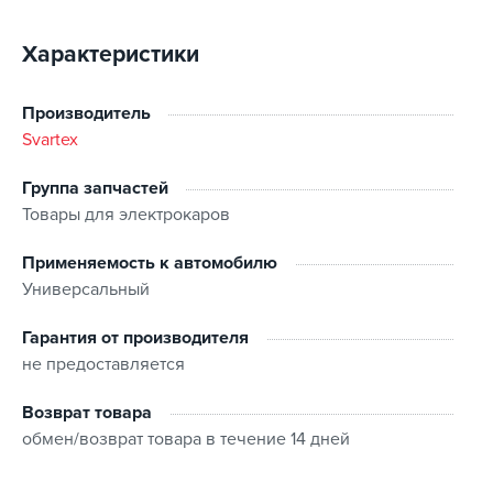
Характеристики
Производитель
Svartex
Группа запчастей
Товары для электрокаров
Применяемость к автомобилю
Универсальный
Дополнительные характеристики
:
Гарантия от производителя
Рабочее напряжение устройства: ~230В -15% +10%
не предоставляется
Защита от превышения напряжения: 260В
Возможность изменения зарядного тока: присутствует:
Возврат товара
7А - 16А
обмен/возврат товара в течение 14 дней
Индикация режима работы: 2» IPS дисплей + Wi-Fi
Длина кабеля: 5 м