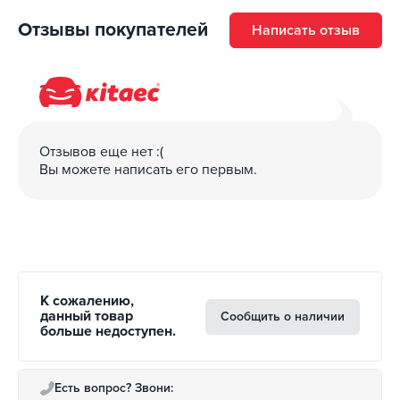
Сечение жил кабеля: 2.5мм²
Отзывы покупателей
Написать отзыв
Совместимость с автомобилями
:
Nissan Leaf
Renault Zoe
Отзывов еще нет :(
Audi E-Tron
Вы можете написать его первым.
BMW i3
Renault Kangoo
Hyundai Kona
Jaguar I-Pace
Kia Niro
Mercedes-Benz B-Class
К сожалению,
данный товар
MG 4
Сообщить о наличии
больше недоступен.
MG ZS EV
Tesla Model 3
Tesla Model Y
Есть вопрос? Звони: