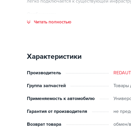
легко подключается к существующей инфраструк
Особенности
:
Читать полностью
Гибкий кабель премиум-класса
- встроенный к
холодную погоду
Отличная водонепроницаемость и пылезащитн
защиту от воды брызг под любым углом после п
Удобное управление питанием
- удобные кноп
Характеристики
зарядки, зарядное устройство легко управляетс
Эффективное управление энергией
- легко уп
понятной кнопки на дисплее
Производитель
REDAU
Долговечная зарядка
- разработанная для рабо
имеет
Группа запчастей
Товары 
прочную конструкцию
Применяемость к автомобилю
Универ
Дополнительные характеристики
:
Гарантия от производителя
не пред
Частота: 50 Гц/60 Гц
Возврат товара
обмен/в
Сопротивление изоляции: >1000mΩ