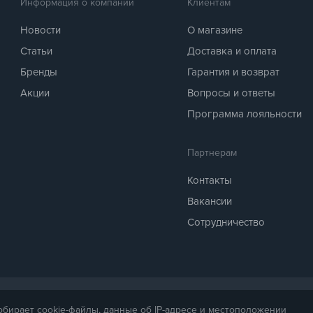
Информация о компании
Клиентам
Новости
О магазине
Статьи
Доставка и оплата
Бренды
Гарантия и возврат
Акции
Вопросы и ответы
Программа лояльности
Партнерам
Контакты
Вакансии
Сотрудничество
 предоставляется для справки. Точная стоимость товара будет названа ме
собирает cookie-файлы, данные об IP-адресе и местоположении