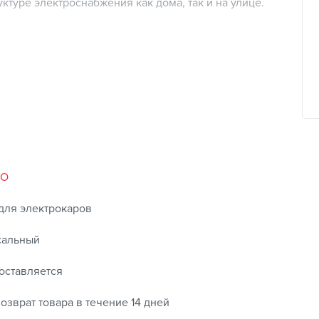
туре электроснабжения как дома, так и на улице.
абель для зарядки сохраняет гибкость даже в суровую
ые характеристики
- обеспечивают эффективную
осле подключения к розетке
ки для включения/выключения и планирования
я
равляйте мощностью зарядки с помощью интуитивно
TO
ты в экстремальных условий, зарядное устройство
для электрокаров
сальный
оставляется
озврат товара в течение 14 дней