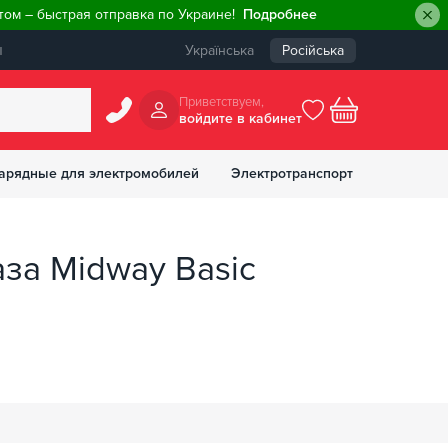
ом – быстрая отправка по Украине!
Подробнее
ы
Українська
Російська
Приветствуем,
войдите в кабинет
арядные для электромобилей
Электротранспорт
БОНУСОВ
аза Midway Basic