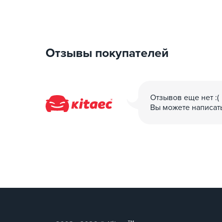
Повышение температуры терминала: <50K
Выдерживаемое напряжение: 2500 В
Сопротивление контактов: 0.5mΩ Макс
Тип УЗО: A+DC 6 мА
Отзывы покупателей
Механический ресурс: >10000 раз включения/вы
Усилие вставки в соединении: 45N-100N
Выдерживает удары при падении с высоты 1 м и
Материал корпуса Термопластик, огнестойкость
Отзывов еще нет :(
Материал кабеля: TPU
Вы можете написат
Кабель: Посеребренный медный сплав
Защита от проникновения IP55 для разъема и IP
Сертификаты: CE
Стандарт сертификации: EN 62752: 2016+A1 IEC 6
Рабочая температура: -25°C до +55°C
Температура хранения: -40°C до +80°C
Рабочая влажность: ≤95%RH
Рабочая высота над уровнем моря: <2000 м
тм