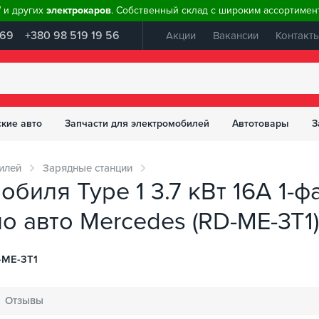
W и других
электрокаров
. Собственный склад с широким ассортимент
 69
+380 98 519 19 56
Акции
Вакансии
Контакт
ские авто
Запчасти для электромобилей
Автотовары
З
илей
Зарядные станции
биля Type 1 3.7 кВт 16А 1-ф
 авто Mercedes (RD-ME-3T1)
ME-3T1
Отзывы