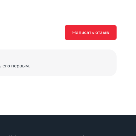
Написать отзыв
ключения без нагрузки
 проезде по нему автомобиля грузоподъемностью 2 Т
 UL94 V-0
ь его первым.
67 для блока управления
1851, IEC 62752