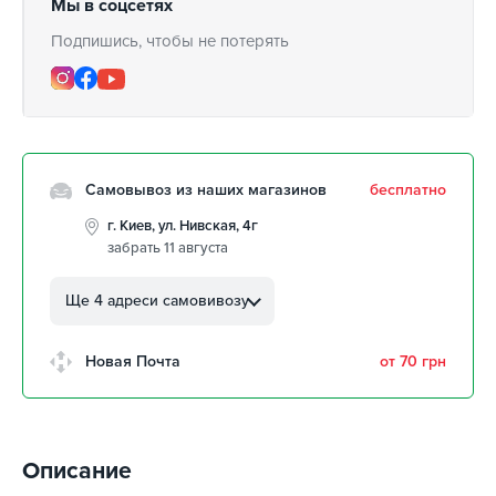
Мы в соцсетях
Подпишись, чтобы не потерять
Самовывоз из наших магазинов
бесплатно
г. Киев, ул. Нивская, 4г
забрать 11 августа
г. Кропивницкий, ул.
Автолюбителей, 8а
Ще 4 адреси самовивозу
забрать 11 августа
г. Кропивницкий, Клинцовский
Новая Почта
от 70 грн
авторынок
забрать 11 августа
г. Киев, пр.Николая Бажана, 26
забрать 11 августа
Описание
г. Киев, ул. Остафия
Дашкевича, 15