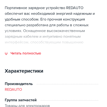
забрать 11 августа
Портативное зарядное устройство REDAUTO
обеспечит вас необходимой энергией надежным и
удобным способом. Его прочная конструкция
специально разработана для работы в сложных
условиях. Оснащенное высококачественным
зарядным кабелем и интуитивно понятным
интерфейсом, способствующим повышению
энергоэффективности, это зарядное устройство
Читать полностью
упростит вашу повседневную зарядку и сократит
расходы на электроэнергию. Кроме того, оно легко
подключается к существующей инфраструктуре
Характеристики
электроснабжения как дома, так и на улице.
Особенности
:
Производитель
REDAUTO
Гибкий кабель премиум-класса
- встроенный кабель
для зарядки сохраняет гибкость даже в суровую
холодную погоду
Группа запчастей
Товары для электрокаров
Отличная водонепроницаемость и пылезащитные