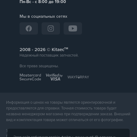
Пн-Вс - с 8:00 до 19:00
Jaguar I-Pace
Hyundai Ioniq
Мы в социальных сетях
BMW iX
BMW i4
BMW i3
Volvo Polestar 2
тм
2008 -
© Kitaec
Volvo XC40
Надежный поставщик запчастей.
Tesla Model Y (Европа)
Все права защищены.
Tesla Model X (Европа)
Tesla Model S (Европа)
Tesla Model 3 (Европа)
и другие
Информация о ценах на товары является ориентировочной и
предоставляется для справки. Точная стоимость товара будет
названа менеджером магазина при подтверждении заказа. Внешний
вид и комплектация товара может отличаться от его фотографии.
Услуги предоставляет ФЛП Тюпа Петр Павлович, ИПН 2770105454.
Политика конфиденциальности доступна по
ссылке
. Публичная