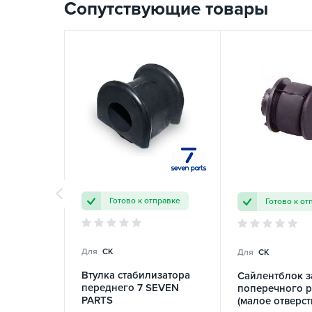
Сопутствующие товары
Готово к отправке
Готово к от
Для
CK
Для
CK
Втулка стабилизатора
Сайлентблок з
переднего 7 SEVEN
поперечного 
PARTS
(малое отверст