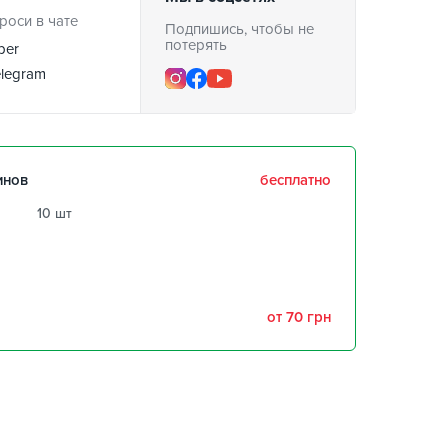
роси в чате
Подпишись, чтобы не
потерять
ber
legram
инов
бесплатно
10 шт
4 шт
4 шт
от 70 грн
,
4 шт
6 шт