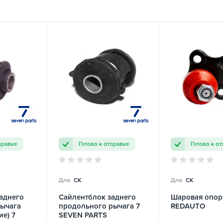
правке
Готово к отправке
Готово к о
Для
CK
Для
CK
аднего
Сайлентблок заднего
Шаровая опор
рычага
продольного рычага 7
REDAUTO
ие) 7
SEVEN PARTS