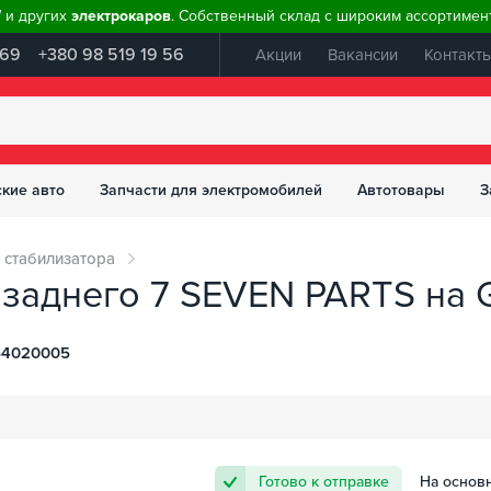
W и других
электрокаров
. Собственный склад с широким ассортимент
 69
+380 98 519 19 56
Акции
Вакансии
Контакт
ские авто
Запчасти для электромобилей
Автотовары
З
 стабилизатора
 заднего 7 SEVEN PARTS на 
64020005
Готово к отправке
На основ