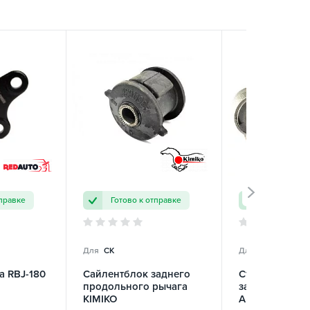
тправке
Готово к отправке
Готово к о
Для
CK
Для
CK
а RBJ-180
Сайлентблок заднего
Стойка стабил
продольного рычага
задняя в сбор
KIMIKO
Autoparts