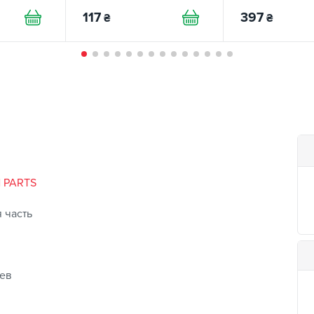
117
397
₴
₴
N PARTS
 часть
ев