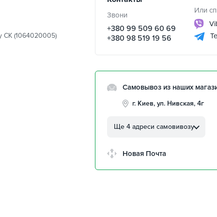
Или сп
Звони
Vi
+380 99 509 60 69
y CK (1064020005)
Te
+380 98 519 19 56
Самовывоз из наших магаз
г. Киев, ул. Нивская, 4г
г. Кропивницкий, ул.
Автолюбителей, 8а
Ще 4 адреси самовивозу
г. Кропивницкий,
Клинцовский авторынок
Новая Почта
г. Киев, пр.Николая Бажана
26
г. Киев, ул. Остафия
Дашкевича, 15