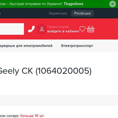
ом – быстрая отправка по Украине!
Подробнее
ы
Українська
Російська
Приветствуем,
войдите в кабинет
арядные для электромобилей
Электротранспорт
БОНУСОВ
Geely CK (1064020005)
ном складе:
больше 10 шт