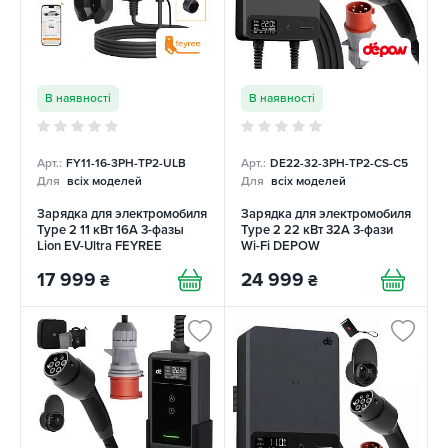
В наявності
В наявності
Арт.:
FY11-16-3PH-TP2-ULB
Арт.:
DE22-32-3PH-TP2-CS-C5
Для
всіх моделей
Для
всіх моделей
Зарядка для электромобиля
Зарядка для электромобиля
Type 2 11 кВт 16A 3-фазы
Type 2 22 кВт 32A 3-фази
Lion EV-Ultra FEYREE
Wi-Fi DEPOW
17 999
24 999
₴
₴