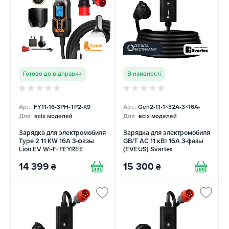
ОПЛАТА
ЧАСТИНАМИ
Готово до відправки
В наявності
Арт.:
FY11-16-3PH-TP2-K9
Арт.:
Gen2-11-1×32А-3×16A-
Для
всіх моделей
Для
всіх моделей
Зарядка для электромобиля
Зарядка для электромобиля
Type 2 11 KW 16A 3-фазы
GB/T AC 11 кВт 16А 3-фазы
Lion EV Wi-Fi FEYREE
(EVEUS) Svartex
14 399
15 300
₴
₴