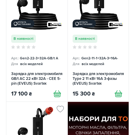
ОПЛАТА
ОПЛАТА
ЧАСТИНАМИ
ЧАСТИНАМИ
В наявності
В наявності
Арт.:
Gen2-22-3×32А-GB/t A
Арт.:
Gen2-11-1×32А-3×16A-
Для
всіх моделей
Для
всіх моделей
Зарядка для электромобиля
Зарядка для электромобиля
GB/t AC 22 кВт 32А - CEE 5-
Type 2 11 кВт 16А 3-фазы
pin (EVEUS) Svartex
(EVEUS) Svartex
17 100
15 300
₴
₴