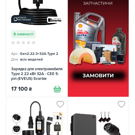
ОПЛАТА
ЧАСТИНАМИ
В наявності
Арт.:
Gen2-22-3×32А-Type 2
Для
всіх моделей
Зарядка для электромобиля
Type 2 22 кВт 32А - CEE 5-
pin (EVEUS) Svartex
17 100
₴