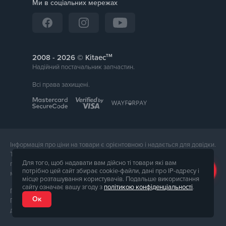
Ми в соціальних мережах
тм
2008 -
© Kitaec
Надійний постачальник запчастин.
Всі права захищені.
Інформація про ціни на товари є орієнтовною і надається для довідки.
Точна вартість товару буде названа менеджером магазину при
Для того, щоб надавати вам дійсно ті товари які вам
підтвердження замовлення. Зовнішній вигляд і комплектація товару
потрібно цей сайт збирає cookie-файли, дані про IP-адресу і
може відрізнятися від його фотографії.
місце розташування користувачів. Подальше використання
сайту означає вашу згоду з
політикою конфіденціальності
.
Послуги надає ФОП Тюпа Петро Павлович, ІПН 2770105454.
Ок
Політика конфіденційності доступна за
посиланням
. Публічна оферта
доступна за
посиланням
.