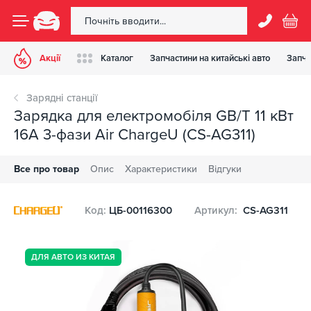
Акції
Каталог
Запчастини на китайські авто
Запча
Зарядні станції
Зарядка для електромобіля GB/T 11 кВт
16A 3-фази Air ChargeU (CS-AG311)
Все про товар
Опис
Характеристики
Відгуки
Код:
ЦБ-00116300
Артикул:
CS-AG311
ДЛЯ АВТО ИЗ КИТАЯ