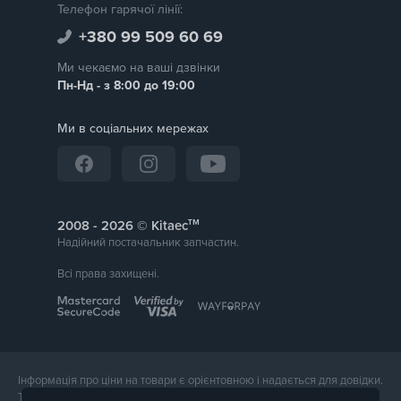
Встановлено мовні пакети: англійська (базова),
Телефон гарячої лінії:
українська, російська. Оригінальна європейська
+380 99 509 60 69
Зарядна станція ChargeU проводиться серійно в
Ми чекаємо на ваші дзвінки
Європейський Союз.
Пн-Нд - з 8:00 до 19:00
Додаткові характеристики
:
Ми в соціальних мережах
Мінімальна потужність передачі: 1,4 кВт/год
Максимальна потужність передачі: 11 кВт/год
Діапазон регулювання струму: 6-16А (крок 1 А)
Фази: 3 або 1 фаза
тм
2008 -
© Kitaec
Тип кабелю: кабель lflex
Надійний постачальник запчастин.
Загальна вага: 4,4 кг
Всі права захищені.
Загальна довжина пристрою: 6 м
Розмір корпусу: 200мм х 55мм х 55мм
Розмір упаковки: 330мм х 295мм х 120мм
Інформація про ціни на товари є орієнтовною і надається для довідки.
Сумісність з автомобілями
:
Точна вартість товару буде названа менеджером магазину при