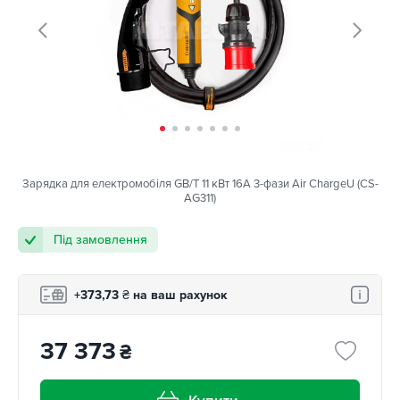
Зарядка для електромобіля GB/T 11 кВт 16A 3-фази Air ChargeU (CS-
AG311)
Під замовлення
+373,73
₴
на ваш рахунок
37 373
₴