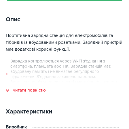
Опис
Портативна зарядна станція для електромобілів та
гібридів із вбудованими розетками. Зарядний пристрій
має додаткові корисні функції.
Зарядка контролюється через Wi-Fi з'єднання з
смартфона, планшета або ПК. Зарядна станція має
вбудовану пам'ять і не вимагає регулярного
підключення З'єднання захищено паролем.
Зарядна станція управляється зі смартфона/планшета
або ПК на відстані до 50 метрів (Відкритий простір)
Читати повністю
Вибір потужності дозволяє швидше заряджати по
надійної лінії електропередач. Використання
подовжувачів стає можливим, коли можливість
знижується до мінімальних значень
Характеристики
Розрахунок потужності, що передається відображається
для поточного сеансу заряджання. Є лічильник
Виробник
загальної переданої потужності. Крім того, можна