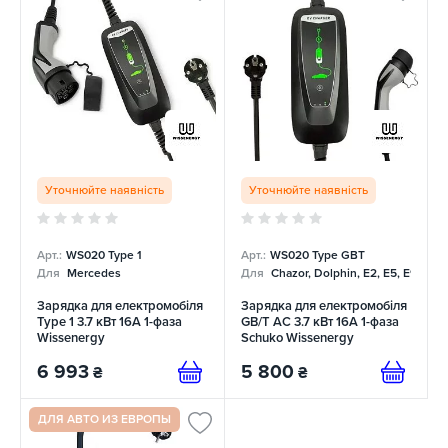
Уточнюйте наявність
Уточнюйте наявність
Арт.:
WS020 Type 1
Арт.:
WS020 Type GBT
Для
Mercedes
Для
Chazor, Dolphin, E2, E5, E9, Me
Зарядка для електромобіля
Зарядка для електромобіля
Type 1 3.7 кВт 16А 1-фаза
GB/T AC 3.7 кВт 16А 1-фаза
Wissenergy
Schuko Wissenergy
6 993
5 800
₴
₴
ДЛЯ АВТО ИЗ ЕВРОПЫ