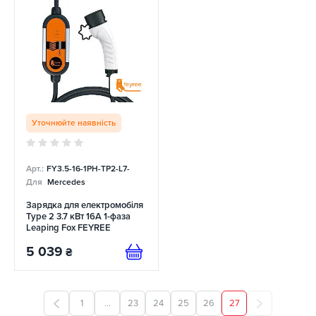
Уточнюйте наявність
Арт.:
FY3.5-16-1PH-TP2-L7-
Для
Mercedes
Зарядка для електромобіля
Type 2 3.7 кВт 16А 1-фаза
Leaping Fox FEYREE
5 039
₴
1
...
23
24
25
26
27