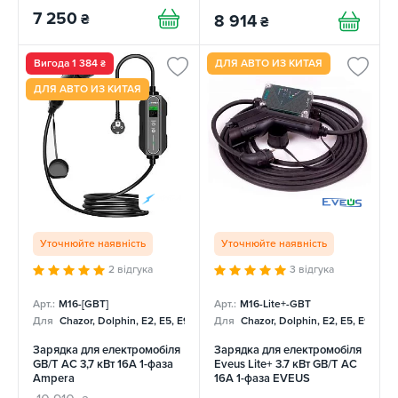
7 250
₴
8 914
₴
Вигода 1 384
ДЛЯ АВТО ИЗ КИТАЯ
₴
ДЛЯ АВТО ИЗ КИТАЯ
Уточнюйте наявність
Уточнюйте наявність
2 відгука
3 відгука
Арт.:
M16-[GBT]
Арт.:
M16-Lite+-GBT
Для
Chazor, Dolphin, E2, E5, E9, Mercedes
Для
Chazor, Dolphin, E2, E5, E9, Me
Зарядка для електромобіля
Зарядка для електромобіля
GB/T AC 3,7 кВт 16А 1-фаза
Eveus Lite+ 3.7 кВт GB/T AC
Ampera
16А 1-фаза EVEUS