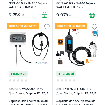
GB/T AC 9.2 кВт 40А 1-фаза
GB/T AC 9.2 кВт 40А 1-фаза
WALL UACHARGER
WALL UACHARGER
9 759
9 979
₴
₴
ДЛЯ АВТО ИЗ КИТАЯ
ДЛЯ АВТО ИЗ КИТАЯ
В наявності
В наявності
Арт.:
CHC-WL220931-21-10
Арт.:
FY11-16-3PH-GB/T-H8
Для
Chazor, Dolphin, E2, E5, E9, Mercedes
Для
Chazor, Dolphin, E2, E5, E9, Me
Зарядка для електромобіля
Зарядка для електромобіля
GB/T AC 9,2 кВт 40А 1-фаза
GB/T AC 11 кВт 16A 3-фази