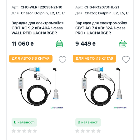
Арт.:
CHC-WLRF220931-21-10
Арт.:
CHS-PR120731HL-21
Для
Chazor, Dolphin, E2, E5, E9, Mercedes
Для
Chazor, Dolphin, E2, E5, E9, Me
Зарядка для електромобіля
Зарядка для електромобіля
GB/T AC 9,2 кВт 40А 1-фаза
GB/T AC 7.4 кВт 32А 1-фаза
WALL RFID UACHARGER
PRO+ UACHARGER
11 060
9 449
₴
₴
ДЛЯ АВТО ИЗ КИТАЯ
ДЛЯ АВТО ИЗ КИТАЯ
В наявності
В наявності