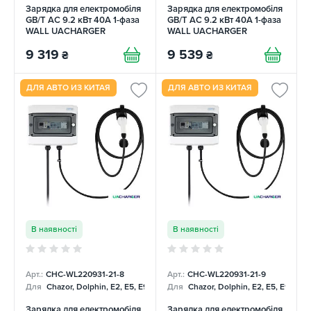
Зарядка для електромобіля
Зарядка для електромобіля
GB/T AC 9.2 кВт 40А 1-фаза
GB/T AC 9.2 кВт 40А 1-фаза
WALL UACHARGER
WALL UACHARGER
9 319
9 539
₴
₴
ДЛЯ АВТО ИЗ КИТАЯ
ДЛЯ АВТО ИЗ КИТАЯ
В наявності
В наявності
Арт.:
CHC-WL220931-21-8
Арт.:
CHC-WL220931-21-9
Для
Chazor, Dolphin, E2, E5, E9, Mercedes
Для
Chazor, Dolphin, E2, E5, E9, Me
Зарядка для електромобіля
Зарядка для електромобіля