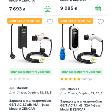
Model A ZENCAR
9 085
₴
7 693
₴
ДЛЯ АВТО ИЗ КИТАЯ
ДЛЯ АВТО ИЗ КИТАЯ
Відправка протягом місяця
Відправка протягом місяця
1 відгук
Арт.:
MA3GBT
Арт.:
ME7GBT
Для
Chazor, Dolphin, E2, E5, E9, Mercedes
Для
Chazor, Dolphin, E2, E5, E9, Me
Зарядка для електромобіля
Зарядка для електромобіля
GB/T AC 3,7 кВт 16А 1-фаза
GB/T AC 7.4 кВт 32А 1-фаза
Model A ZENCAR
Model E ZENCAR