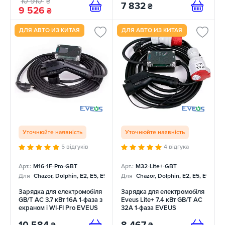
10 910
₴
7 832
₴
9 526
₴
ДЛЯ АВТО ИЗ КИТАЯ
ДЛЯ АВТО ИЗ КИТАЯ
Уточнюйте наявність
Уточнюйте наявність
5 відгуків
4 відгука
Арт.:
M16-1F-Pro-GBT
Арт.:
M32-Lite+-GBT
Для
Chazor, Dolphin, E2, E5, E9, Mercedes
Для
Chazor, Dolphin, E2, E5, E9, Me
Зарядка для електромобіля
Зарядка для електромобіля
GB/T AC 3.7 кВт 16А 1-фаза з
Eveus Lite+ 7.4 кВт GB/T AC
екраном і WI-FI Pro EVEUS
32А 1-фаза EVEUS