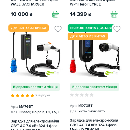
WALL UACHARGER
Wi-fi Hero FEYREE
10 000
14 399
₴
₴
ДЛЯ АВТО ИЗ КИТАЯ
БЕЗКОШТОВНА ДОСТАВКА
ДЛЯ АВТО ИЗ КИТАЯ
Відправка протягом місяця
Відправка протягом місяця
2 відгука
Арт.:
MD7GBT
Арт.:
MA7GBT
Для
китайських авто
Для
Chazor, Dolphin, E2, E5, E9, Mercedes
Зарядка для електромобіля
Зарядка для електромобіля
GB/T AC 7.4 кВт 32А 1-фаза
GB/T AC 7.4 кВт 32А 1-фаза
Model D ZENCAR