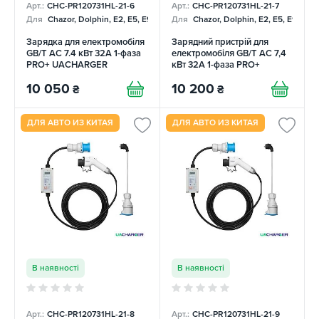
Арт.:
CHC-PR120731HL-21-6
Арт.:
CHC-PR120731HL-21-7
Для
Chazor, Dolphin, E2, E5, E9, Mercedes
Для
Chazor, Dolphin, E2, E5, E9, Me
Зарядка для електромобіля
Зарядний пристрій для
GB/T AC 7.4 кВт 32А 1-фаза
електромобіля GB/T AC 7,4
PRO+ UACHARGER
кВт 32А 1-фаза PRO+
UACHARGER
10 050
10 200
₴
₴
ДЛЯ АВТО ИЗ КИТАЯ
ДЛЯ АВТО ИЗ КИТАЯ
В наявності
В наявності
Арт.:
CHC-PR120731HL-21-8
Арт.:
CHC-PR120731HL-21-9