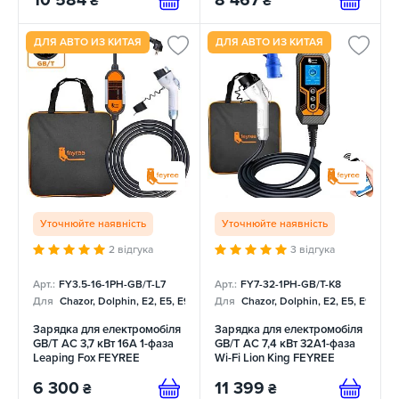
10 584
8 467
₴
₴
ДЛЯ АВТО ИЗ КИТАЯ
ДЛЯ АВТО ИЗ КИТАЯ
Уточнюйте наявність
Уточнюйте наявність
2 відгука
3 відгука
Арт.:
FY3.5-16-1PH-GB/T-L7
Арт.:
FY7-32-1PH-GB/T-K8
Для
Chazor, Dolphin, E2, E5, E9, Mercedes
Для
Chazor, Dolphin, E2, E5, E9, Me
Зарядка для електромобіля
Зарядка для електромобіля
GB/T AC 3,7 кВт 16А 1-фаза
GB/T AC 7,4 кВт 32A1-фаза
Leaping Fox FEYREE
Wi-Fi Lion King FEYREE
6 300
11 399
₴
₴