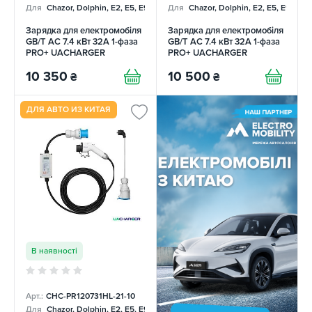
Для
Chazor, Dolphin, E2, E5, E9, Mercedes
Для
Chazor, Dolphin, E2, E5, E9, Me
Зарядка для електромобіля
Зарядка для електромобіля
GB/T AC 7.4 кВт 32А 1-фаза
GB/T AC 7.4 кВт 32А 1-фаза
PRO+ UACHARGER
PRO+ UACHARGER
10 350
10 500
₴
₴
ДЛЯ АВТО ИЗ КИТАЯ
В наявності
Арт.:
CHC-PR120731HL-21-10
Для
Chazor, Dolphin, E2, E5, E9, Mercedes