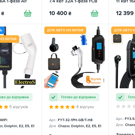
16А 1-фаза Air
7.4 кВт 32А 1-фаза FCB
11 кВт 16
U
FEYREE
10 400
12 399
₴
₴
ТЬ
ДЛЯ АВТО ИЗ КИТАЯ
ДЛЯ АВТО 
ИЗ КИТАЯ
ово до відправки
Готово до відправки
Гот
5 відгуків
4 відгука
Арт.:
FY3.5
WIFI
Арт.:
FY7-32-1PH-GB/T-H8
Для
Chazor
r, Dolphin, E2, E5, E9, Mercedes
Для
Chazor, Dolphin, E2, E5, E9, Mercedes
Зарядка