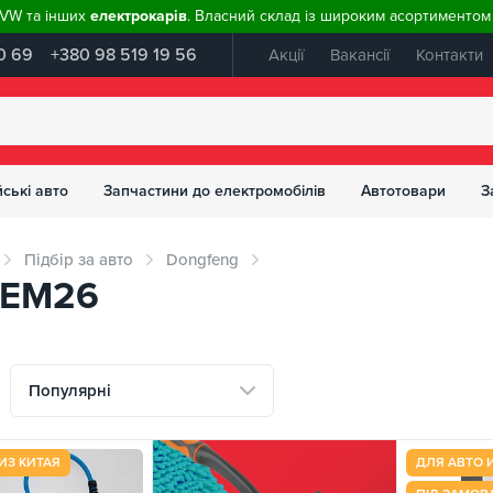
, VW та інших
електрокарів
. Власний склад із широким асортиментом 
0 69
+380 98 519 19 56
Акції
Вакансії
Контакти
ські авто
Запчастини до електромобілів
Автотовари
З
Підбір за авто
Dongfeng
я EM26
Популярні
ИЗ КИТАЯ
ДЛЯ АВТО 