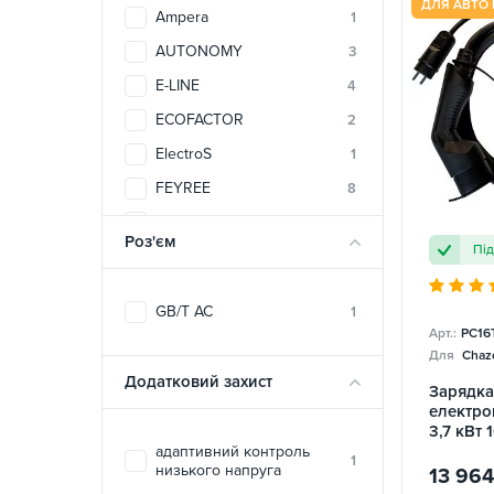
ДЛЯ АВТО 
Ampera
1
AUTONOMY
3
E-LINE
4
ECOFACTOR
2
ElectroS
1
FEYREE
8
SPARKS
1
Роз'єм
Пі
TRANS-GREEN
2
UACHARGER
46
GB/T AC
1
ZENCAR
4
Арт.:
PC16
Для
Chazo
Додатковий захист
Зарядка
електро
3,7 кВт 
Portable
адаптивний контроль
1
низького напруга
SPARKS
13 964