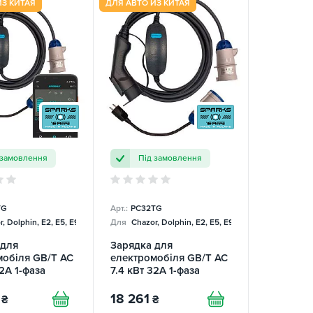
ИЗ КИТАЯ
ДЛЯ АВТО ИЗ КИТАЯ
 замовлення
Під замовлення
TG
Арт.:
PC32TG
, Dolphin, E2, E5, E9, Mercedes
Для
Chazor, Dolphin, E2, E5, E9, Mercedes
 для
Зарядка для
мобіля GB/T AC
електромобіля GB/T AC
32А 1-фаза
7.4 кВт 32А 1-фаза
 Smart SPARKS
Portable Charger
SPARKS
18 261
₴
₴