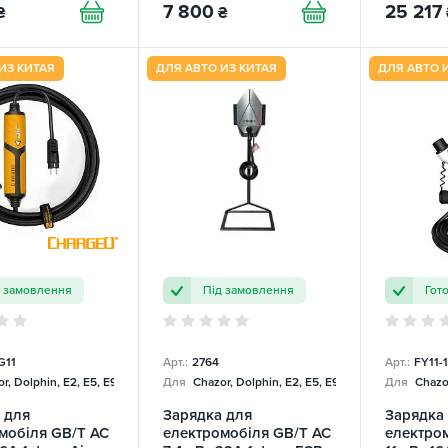
7 800
25 217
₴
₴
ИЗ КИТАЯ
ДЛЯ АВТО ИЗ КИТАЯ
ДЛЯ АВТО 
д замовлення
Під замовлення
Гот
G11
Арт.:
2764
Арт.:
FY11-
r, Dolphin, E2, E5, E9, Mercedes
Для
Chazor, Dolphin, E2, E5, E9, Mercedes
Для
Chazor
 для
Зарядка для
Зарядка
мобіля GB/T AC
електромобіля GB/T AC
електро