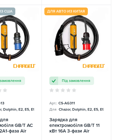
ИЗ США
ДЛЯ АВТО ИЗ КИТАЯ
 замовлення
Під замовлення
13
Арт.:
CS-AG311
, Dolphin, E2, E5, E9, Mercedes
Для
Chazor, Dolphin, E2, E5, E9, Mercedes
 для
Зарядка для
мобіля GB/T AC
електромобіля GB/T 11
2A1-фаза Air
кВт 16A 3-фази Air
ChargeU