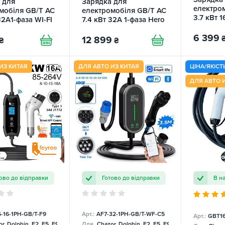
 для
Зарядка для
електро
мобіля GB/T AC
електромобіля GB/T AC
3.7 кВт 1
32A1-фаза WI-FI
7.4 кВт 32А 1-фаза Hero
Cat FEY
Wi-Fi FEYREE
6 399
12 899
₴
₴
ИЗ КИТАЯ
ДЛЯ АВТО ИЗ КИТАЯ
ЦІНА/ЯКІСТ
ДЛЯ АВТО 
ово до відправки
Готово до відправки
В н
5-16-1PH-GB/T-F9
Арт.:
AF7-32-1PH-GB/T-WF-С5
Арт.:
GBT1
r, Dolphin, E2, E5, E9, Mercedes
Для
Chazor, Dolphin, E2, E5, E9, Mercedes