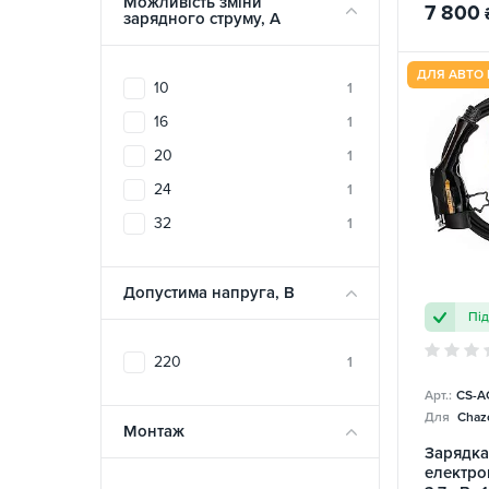
Можливість зміни
7 800
зарядного струму, A
ДЛЯ АВТО 
10
1
16
1
20
1
24
1
32
1
Допустима напруга, В
Пі
220
1
Арт.:
CS-A
Для
Chazo
Монтаж
Зарядка
електро