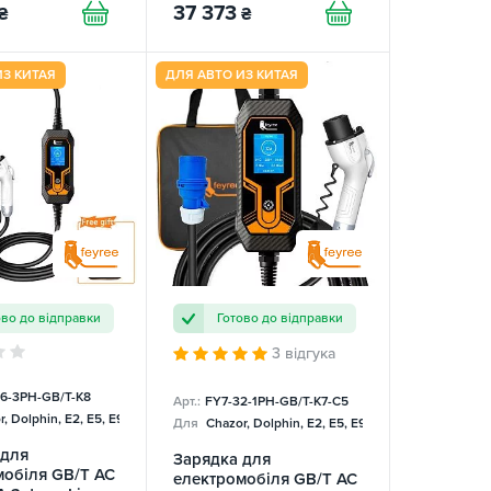
37 373
₴
₴
ИЗ КИТАЯ
ДЛЯ АВТО ИЗ КИТАЯ
ово до відправки
Готово до відправки
3 відгука
16-3PH-GB/T-K8
Арт.:
FY7-32-1PH-GB/T-K7-C5
, Dolphin, E2, E5, E9, Mercedes
Для
Chazor, Dolphin, E2, E5, E9, Mercedes
 для
Зарядка для
мобіля GB/T AC
електромобіля GB/T AC