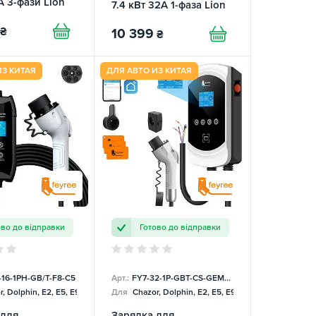
A 3-фази Lion
7.4 кВт 32А 1-фаза Lion
King FEYREE
₴
10 399
₴
ИЗ КИТАЯ
ДЛЯ АВТО ИЗ КИТАЯ
ово до відправки
Готово до відправки
-16-1PH-GB/T-F8-C5
Арт.:
FY7-32-1P-GBT-CS-GEM-DLB
, Dolphin, E2, E5, E9, Mercedes
Для
Chazor, Dolphin, E2, E5, E9, Mercedes
 для
Зарядка для