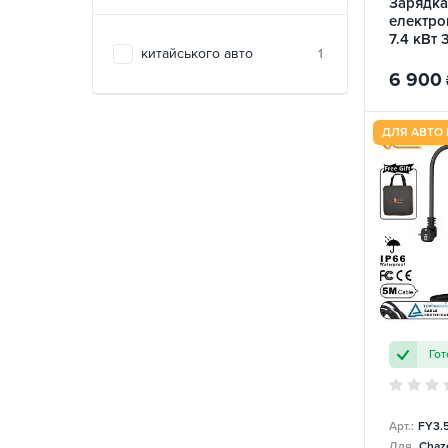
Зарядка
електро
7.4 кВт 
китайського авто
1
ElectroS
6 900
ДЛЯ АВТО 
Гот
Арт.:
FY3.
Для
Chazo