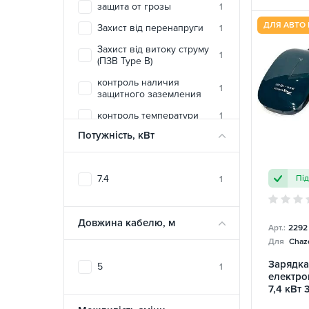
защита от грозы
1
ДЛЯ АВТО 
Захист від перенапруги
1
Захист від витоку струму
1
(ПЗВ Type B)
контроль наличия
1
защитного заземления
контроль температури
1
Потужність, кВт
вогнестійкий матеріал
1
корпусу
температурная защита
1
Пі
7.4
1
печатной платы
электростатическая
1
защита
Довжина кабелю, м
Арт.:
2292
Для
Chazo
Зарядка
5
1
електро
7,4 кВт 
Toyota