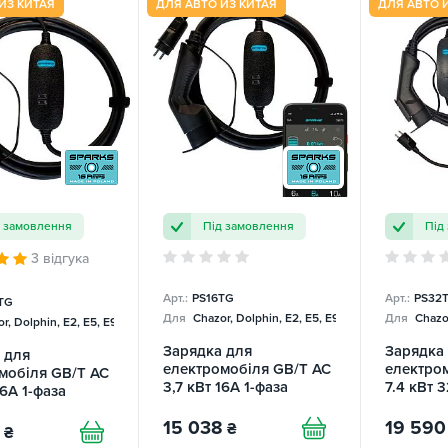
ИЗ КИТАЯ
ДЛЯ АВТО ИЗ КИТАЯ
ДЛЯ АВТО 
д замовлення
Під замовлення
Під
3 відгука
Арт.:
PS16TG
Арт.:
PS32
TG
Для
Chazor, Dolphin, E2, E5, E9, Mercedes
Для
Chazor
r, Dolphin, E2, E5, E9, Mercedes
Зарядка для
Зарядка
 для
електромобіля GB/T AC
електро
мобіля GB/T AC
3,7 кВт 16А 1-фаза
7.4 кВт 
16А 1-фаза
Portable Smart SPARKS
Portable
 Charger
15 038
19 590
₴
₴