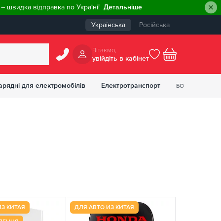
– швидка відправка по Україні!
Детальніше
Українська
Російська
Вiтаємо,
увiйдiть в кабiнет
0
арядні для електромобілів
Електротранспорт
БОНУСІВ
₴
ИЗ КИТАЯ
ДЛЯ АВТО ИЗ КИТАЯ