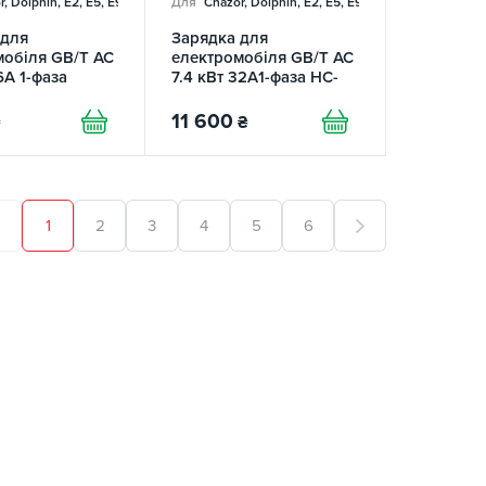
, Dolphin, E2, E5, E9, Mercedes
Для
Chazor, Dolphin, E2, E5, E9, Mercedes
 для
Зарядка для
мобіля GB/T AC
електромобіля GB/T AC
6А 1-фаза
7.4 кВт 32A1-фаза HC-
OMY
Station TRANS-GREEN
11 600
₴
1
2
3
4
5
6