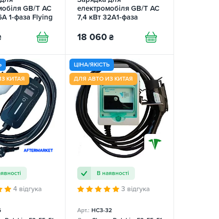
мобіля GB/T AC
електромобіля GB/T AC
6А 1-фаза Flying
7,4 кВт 32A1-фаза
REE
Gemini Wi-Fi DLB
FEYREE
18 060
₴
₴
Ь
ЦІНА/ЯКІСТЬ
ИЗ КИТАЯ
ДЛЯ АВТО ИЗ КИТАЯ
аявності
В наявності
4 відгука
3 відгука
6
Арт.:
НC3-32