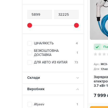
ЦІНА/ЯКІСТЬ
4
Пі
БЕЗКОШТОВНА
1
ДОСТАВКА
ДЛЯ АВТО ИЗ КИТАЯ
73
Арт.:
MC3-
Для
Chazo
Зарядка
Склади
електро
3.7 кВт 
Виробник
Mobile
7 999
Afyeev
1