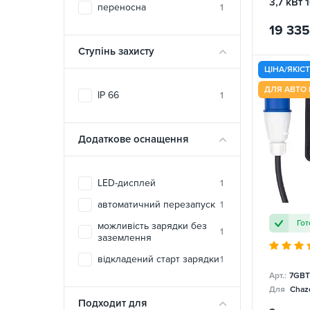
3,7 кВт 
переносна
1
Charge
19 335
Ступінь захисту
ЦІНА/ЯКІС
ДЛЯ АВТО 
IP 66
1
Додаткове оснащення
LED-дисплей
1
автоматичний перезапуск
1
Гот
можливість зарядки без
1
заземлення
відкладений старт зарядки
1
Арт.:
7GBT
Для
Chazo
Подходит для