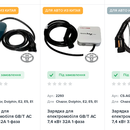
ИЗ КИТАЯ
ДЛЯ АВТО ИЗ КИТАЯ
ДЛЯ АВТО 
д замовлення
Під замовлення
Під
Арт.:
2293
Арт.:
CS-AG
r, Dolphin, E2, E5, E9, Mercedes
Для
Chazor, Dolphin, E2, E5, E9, Mercedes
Для
Chazor
 для
Зарядка для
Зарядка
мобіля GB/T AC
електромобіля GB/T AC
електро
32А 1-фаза
7,4 кВт 32А 1-фаза
7,4 кВт 3
Toyota
ChargeU