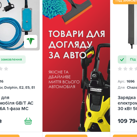
ПІД ЗАМОВ
д замовлення
Під
16
Арт.:
1696
r, Dolphin, E2, E5, E9, Mercedes
Для
Chazor
 для
Зарядка
мобіля GB/T AC
електро
16А 1-фаза MC
30 кВт 5
 TRANS-GREEN
109 79
₴