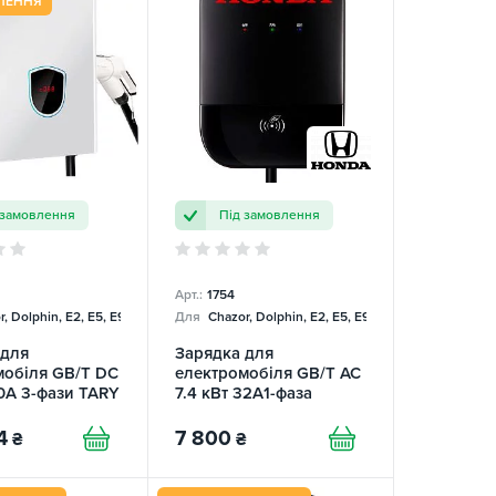
ЛЕННЯ
 замовлення
Під замовлення
Арт.:
1754
, Dolphin, E2, E5, E9, Mercedes
Для
Chazor, Dolphin, E2, E5, E9, Mercedes
 для
Зарядка для
мобіля GB/T DC
електромобіля GB/T AC
0А 3-фази TARY
7.4 кВт 32A1-фаза
HONDA
4
7 800
₴
₴