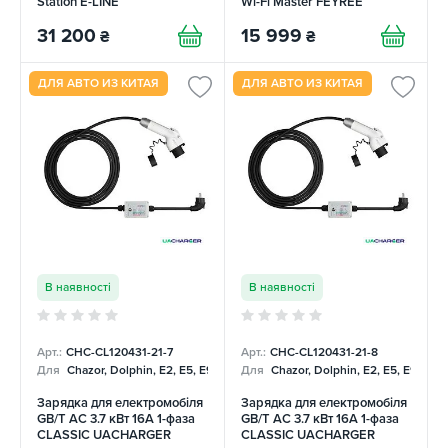
Station E-LINE
Wi-Fi Master FEYREE
31 200
15 999
₴
₴
ДЛЯ АВТО ИЗ КИТАЯ
ДЛЯ АВТО ИЗ КИТАЯ
В наявності
В наявності
Арт.:
CHC-CL120431-21-7
Арт.:
CHC-CL120431-21-8
Для
Chazor, Dolphin, E2, E5, E9, Mercedes
Для
Chazor, Dolphin, E2, E5, E9, Me
Зарядка для електромобіля
Зарядка для електромобіля
GB/T AC 3.7 кВт 16А 1-фаза
GB/T AC 3.7 кВт 16А 1-фаза
CLASSIC UACHARGER
CLASSIC UACHARGER