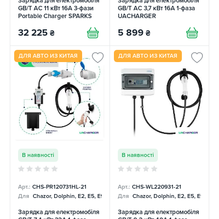
Зарядка для електромобіля
Зарядка для електромобіля
GB/T AC 11 кВт 16A 3-фази
GB/T AC 3,7 кВт 16А 1-фаза
Portable Charger SPARKS
UACHARGER
32 225
5 899
₴
₴
ДЛЯ АВТО ИЗ КИТАЯ
ДЛЯ АВТО ИЗ КИТАЯ
В наявності
В наявності
Арт.:
СHS-PR120731HL-21
Арт.:
СHS-WL220931-21
Для
Chazor, Dolphin, E2, E5, E9, Mercedes
Для
Chazor, Dolphin, E2, E5, E9, Me
Зарядка для електромобіля
Зарядка для електромобіля