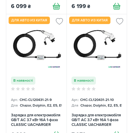
6 099
6 199
₴
₴
ДЛЯ АВТО ИЗ КИТАЯ
ДЛЯ АВТО ИЗ КИТАЯ
В наявності
В наявності
Арт.:
CHC-CL120431-21-9
Арт.:
CHC-CL120431-21-10
Для
Chazor, Dolphin, E2, E5, E9, Mercedes
Для
Chazor, Dolphin, E2, E5, E9, Me
Зарядка для електромобіля
Зарядка для електромобіля
GB/T AC 3.7 кВт 16А 1-фаза
GB/T AC 3.7 кВт 16А 1-фаза
CLASSIC UACHARGER
CLASSIC UACHARGER