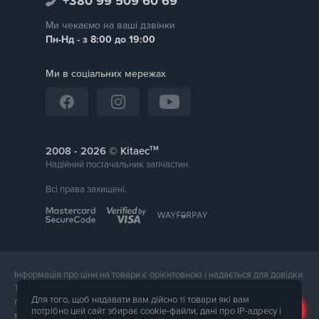
+380 99 509 60 69
Ми чекаємо на ваші дзвінки
Пн-Нд - з 8:00 до 19:00
Ми в соціальних мережах
тм
2008 -
© Kitaec
Надійний постачальник запчастин.
Всі права захищені.
Інформація про ціни на товари є орієнтовною і надається для довідки.
Точна вартість товару буде названа менеджером магазину при
Для того, щоб надавати вам дійсно ті товари які вам
підтвердження замовлення. Зовнішній вигляд і комплектація товару
потрібно цей сайт збирає cookie-файли, дані про IP-адресу і
може відрізнятися від його фотографії.