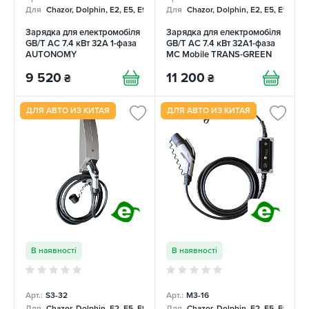
Для
Chazor, Dolphin, E2, E5, E9, Mercedes
Для
Chazor, Dolphin, E2, E5, E9, Me
Зарядка для електромобіля
Зарядка для електромобіля
GB/T AC 7.4 кВт 32А 1-фаза
GB/T AC 7.4 кВт 32A1-фаза
AUTONOMY
MC Mobile TRANS-GREEN
9 520
11 200
₴
₴
ДЛЯ АВТО ИЗ КИТАЯ
ДЛЯ АВТО ИЗ КИТАЯ
В наявності
В наявності
Арт.:
S3-32
Арт.:
М3-16
Для
Chazor, Dolphin, E2, E5, E9, Mercedes
Для
Chazor, Dolphin, E2, E5, E9, Me