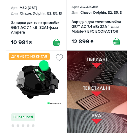
Арт.:
AC-32GBM
Арт.:
M32-[GBT]
Для
Chazor, Dolphin, E2, E5, E9, Me
Для
Chazor, Dolphin, E2, E5, E9, Mercedes
Зарядка для електромобіля
Зарядка для електромобіля
GB/T AC 7.4 кВт 32А 1-фаза
GB/T AC 7.4 кВт 32A1-фаза
Mobile-7 EFС ECOFACTOR
Ampera
12 899
₴
10 981
₴
ДЛЯ АВТО ИЗ КИТАЯ
В наявності