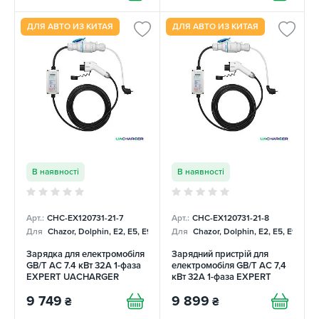
ДЛЯ АВТО ИЗ КИТАЯ
ДЛЯ АВТО ИЗ КИТАЯ
В наявності
В наявності
Арт.:
CHC-EX120731-21-7
Арт.:
CHC-EX120731-21-8
Для
Chazor, Dolphin, E2, E5, E9, Mercedes
Для
Chazor, Dolphin, E2, E5, E9, Me
Зарядка для електромобіля
Зарядний пристрій для
GB/T AC 7.4 кВт 32А 1-фаза
електромобіля GB/T AC 7,4
EXPERT UACHARGER
кВт 32А 1-фаза EXPERT
UACHARGER
9 749
9 899
₴
₴