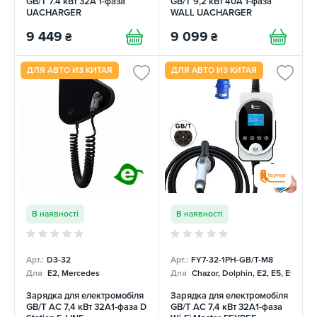
GB/T 7.4 кВт 32А 1-фаза
GB/T 9,2 кВт 40А 1-фаза
UACHARGER
WALL UACHARGER
9 449
9 099
₴
₴
ДЛЯ АВТО ИЗ КИТАЯ
ДЛЯ АВТО ИЗ КИТАЯ
В наявності
В наявності
Арт.:
D3-32
Арт.:
FY7-32-1PH-GB/T-M8
Для
E2, Mercedes
Для
Chazor, Dolphin, E2, E5, E9, Me
Зарядка для електромобіля
Зарядка для електромобіля
GB/T AC 7,4 кВт 32A1-фаза D
GB/T AC 7,4 кВт 32A1-фаза