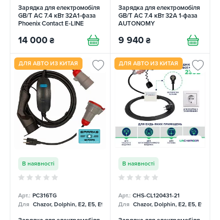
Зарядка для електромобіля
Зарядка для електромобіля
GB/T AC 7.4 кВт 32A1-фаза
GB/T AC 7.4 кВт 32А 1-фаза
Phoenix Contact E-LINE
AUTONOMY
14 000
9 940
₴
₴
ДЛЯ АВТО ИЗ КИТАЯ
ДЛЯ АВТО ИЗ КИТАЯ
В наявності
В наявності
Арт.:
PC316TG
Арт.:
CHS-CL120431-21
Для
Chazor, Dolphin, E2, E5, E9, Mercedes
Для
Chazor, Dolphin, E2, E5, E9, Me