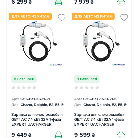
6 299
7 979
₴
₴
ДЛЯ АВТО ИЗ КИТАЯ
ДЛЯ АВТО ИЗ КИТАЯ
В наявності
В наявності
Арт.:
CHS-EX120731-21
Арт.:
CHC-EX120731-21-6
Для
Chazor, Dolphin, E2, E5, E9, Mercedes
Для
Chazor, Dolphin, E2, E5, E9, Me
Зарядка для електромобіля
Зарядка для електромобіля
GB/T AC 7.4 кВт 32А 1-фаза
GB/T AC 7.4 кВт 32А 1-фаза
EXPERT UACHARGER
EXPERT UACHARGER
9 449
9 599
₴
₴