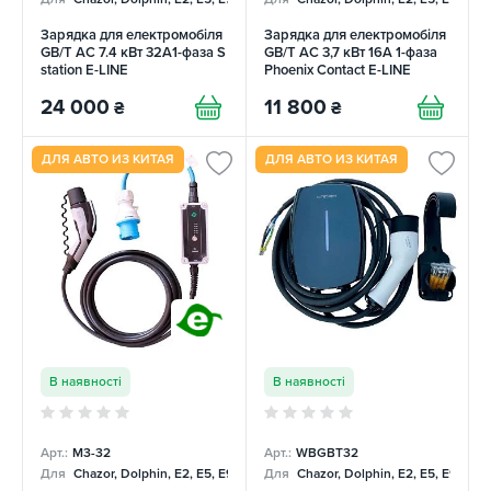
Зарядка для електромобіля
Зарядка для електромобіля
GB/T AC 7.4 кВт 32A1-фаза S
GB/T AC 3,7 кВт 16А 1-фаза
station E-LINE
Phoenix Contact E-LINE
24 000
11 800
₴
₴
ДЛЯ АВТО ИЗ КИТАЯ
ДЛЯ АВТО ИЗ КИТАЯ
В наявності
В наявності
Арт.:
М3-32
Арт.:
WBGBT32
Для
Chazor, Dolphin, E2, E5, E9, Mercedes
Для
Chazor, Dolphin, E2, E5, E9, Me