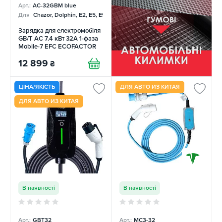
Арт.:
AC-32GBM blue
Для
Chazor, Dolphin, E2, E5, E9, Mercedes
Зарядка для електромобіля
GB/T AC 7.4 кВт 32А 1-фаза
Mobile-7 EFС ECOFACTOR
12 899
₴
ЦІНА/ЯКІСТЬ
ДЛЯ АВТО ИЗ КИТАЯ
ДЛЯ АВТО ИЗ КИТАЯ
В наявності
В наявності
Арт.:
GBT32
Арт.:
MC3-32