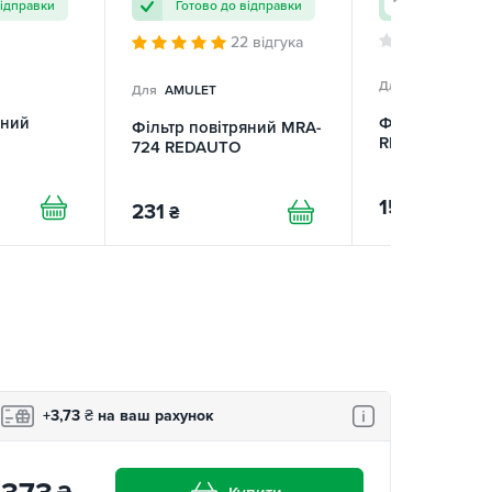
відправки
Готово до відправки
Готово до 
22 відгука
Для
AMULET
Для
AMULET
яний
Фільтр повітр
Фільтр повітряний MRA-
RIDER
724 REDAUTO
155
₴
231
₴
+3,73
₴
на ваш рахунок