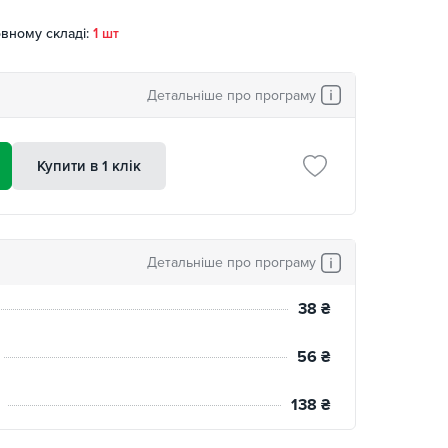
вному складі:
1 шт
Детальніше про програму
Купити в 1 клік
Детальніше про програму
38
₴
56
₴
138
₴