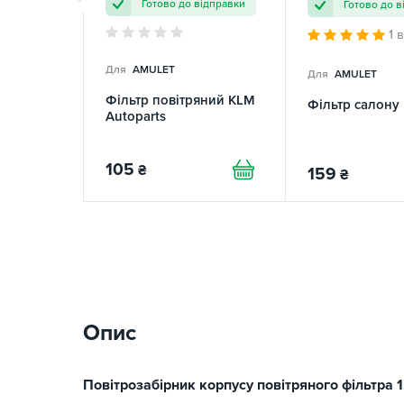
Готово до відправки
Готово до в
1 
Для
AMULET
Для
AMULET
Фільтр повітряний KLM
Фільтр салону
Autoparts
105
₴
159
₴
Опис
Повітрозабірник корпусу повітряного фільтра 