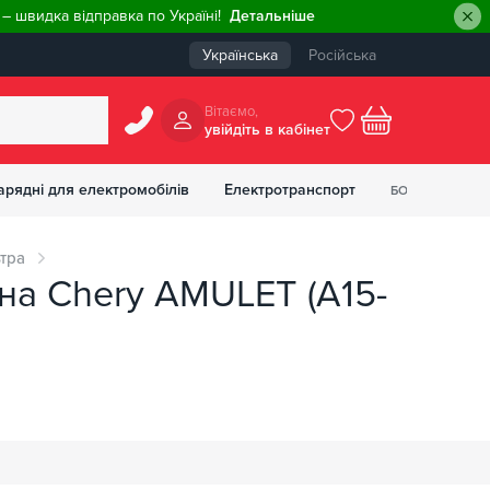
– швидка відправка по Україні!
Детальніше
Українська
Російська
Вiтаємо,
увiйдiть в кабiнет
0
арядні для електромобілів
Електротранспорт
БОНУСІВ
₴
ьтра
 на Chery AMULET (A15-