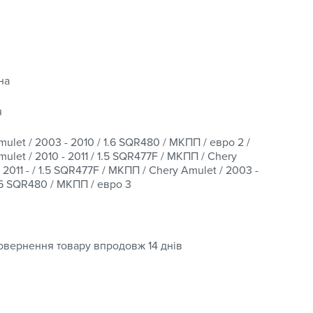
модели и комплектации транспортного средства или
на
азов в любой регион Украины с возможностью
зможна несколькими способами:
я
ulet / 2003 - 2010 / 1.6 SQR480 / МКПП / евро 2 /
ulet / 2010 - 2011 / 1.5 SQR477F / МКПП / Chery
 2011 - / 1.5 SQR477F / МКПП / Chery Amulet / 2003 -
1.6 SQR480 / МКПП / евро 3
енная производителем/поставщиком, а возврат и
 получения. Для более подробного ознакомления
овернення товару впродовж 14 днів
зоваться бонусной программой: за покупки
ого можно частично оплатить следующую покупку в
ти.