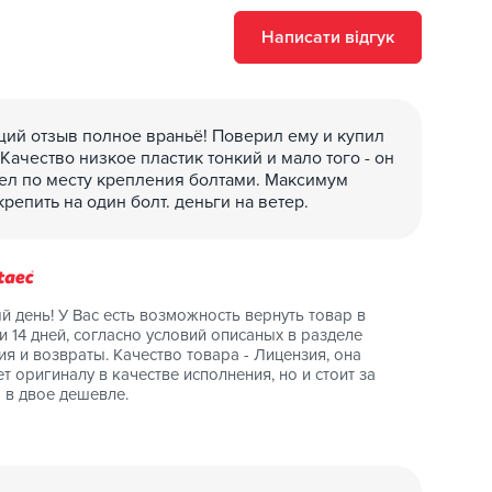
Написати відгук
ий отзыв полное враньё! Поверил ему и купил
. Качество низкое пластик тонкий и мало того - он
ел по месту крепления болтами. Максимум
репить на один болт. деньги на ветер.
 день! У Вас есть возможность вернуть товар в
и 14 дней, согласно условий описаных в разделе
ия и возвраты. Качество товара - Лицензия, она
ет оригиналу в качестве исполнения, но и стоит за
 в двое дешевле.