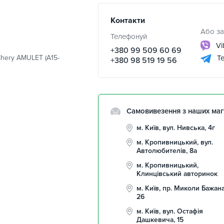
Контакти
Або за
Телефонуй
Vi
+380 99 509 60 69
Chery AMULET (A15-
Te
+380 98 519 19 56
Самовивезення з наших маг
м. Київ, вул. Нивська, 4г
м. Кропивницький, вул.
Автолюбителів, 8а
м. Кропивницький,
Клинцівський авторинок
м. Київ, пр. Миколи Бажана
26
м. Київ, вул. Остафія
Дашкевича, 15