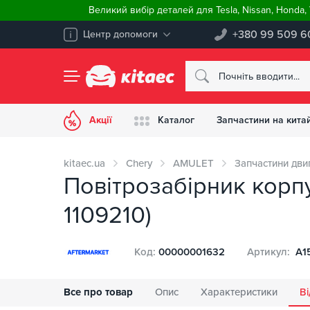
Великий вибір деталей для Tesla, Nissan, Honda
+380 99 509 6
Центр допомоги
Акції
Каталог
Запчастини на китай
kitaec.ua
Chery
AMULET
Запчастини дви
Повітрозабірник корпу
1109210)
Код:
00000001632
Артикул:
A15
Все про товар
Опис
Характеристики
Ві