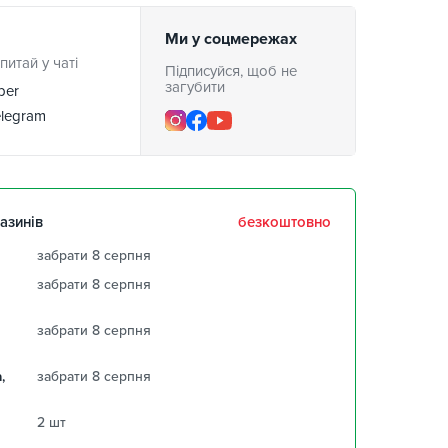
Ми у соцмережах
питай у чаті
Підписуйся, щоб не
загубити
ber
legram
азинів
безкоштовно
забрати 8 серпня
забрати 8 серпня
забрати 8 серпня
,
забрати 8 серпня
2 шт