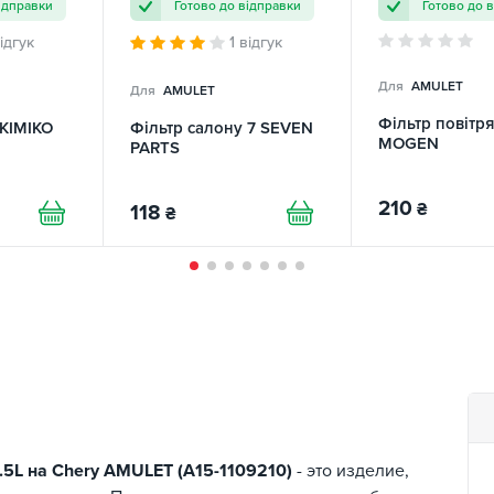
ідправки
Готово до відправки
Готово до 
відгук
1 відгук
Для
AMULET
Для
AMULET
Фільтр повітр
 KIMIKO
Фільтр салону 7 SEVEN
MOGEN
PARTS
210
₴
118
₴
1.5L на Chery AMULET (A15-1109210)
- это изделие,