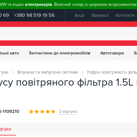
, VW та інших
електрокарів
. Власний склад із широким асортиментом 
0 69
+380 98 519 19 56
Акції
Вакансії
Контакти
ські авто
Запчастини до електромобілів
Автотовари
З
гуна
Впускна та випускна системи
Гофра повітряного філ
су повітряного фільтра 1.5L
-1109210
2 відгука
дгуки