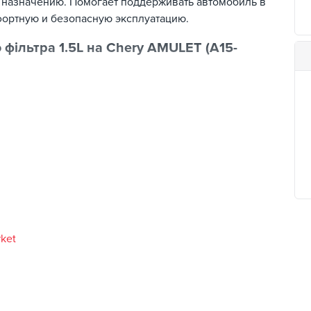
у назначению. Помогает поддерживать автомобиль в
ортную и безопасную эксплуатацию.
 фільтра 1.5L на Chery AMULET (A15-
автомобилей;
 вы получаете доступ к обширному каталогу
rket
тапе оформления и получения заказа.
тимости - свяжитесь с нами перед оформлением