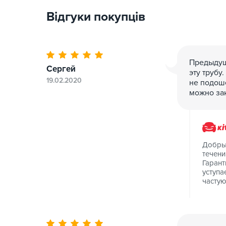
Відгуки покупців
Предыдущ
Сергей
эту трубу
19.02.2020
не подош
можно зак
Добрый
течени
Гарант
уступа
частую