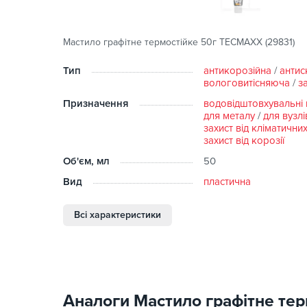
Мастило графітне термостійке 50г TECMAXX (29831)
Тип
антикорозійна
/
антис
вологовитісняюча
/
з
Призначення
водовідштовхувальні 
для металу
/
для вузлі
захист від кліматични
захист від корозії
Об'єм, мл
50
Вид
пластична
Всі характеристики
Аналоги Мастило графітне те