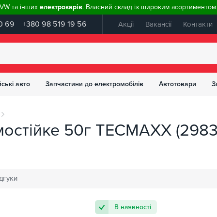
, VW та інших
електрокарів
. Власний склад із широким асортиментом 
0 69
+380 98 519 19 56
Акції
Вакансії
Контакти
ські авто
Запчастини до електромобілів
Автотовари
З
мостійке 50г TECMAXX (2983
дгуки
В наявності