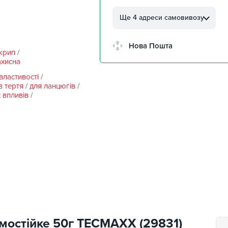
м. Кропивницький, вул.
Автолюбителів, 8а
Ще 4 адреси самовивозу
м. Кропивницький,
Клинцівський авторинок
Нова Пошта
крип
/
м. Київ, пр. Миколи Бажана
ахисна
26
властивості
/
м. Київ, вул. Остафія
в тертя
/
для ланцюгів
/
Дашкевича, 15
х впливів
/
рмостійке 50г TECMAXX (29831)