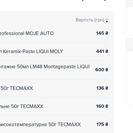
Вартість (грн)
professional MOJE AUTO
145
₴
л Keramik-Paste LIQUI MOLY
441
₴
нтажне 50мл LM48 Montagepaste LIQUI
600
₴
е 50г TECMAXX
136
₴
альне 50г TECMAXX
160
₴
 високотемпературне 50г TECMAXX
175
₴