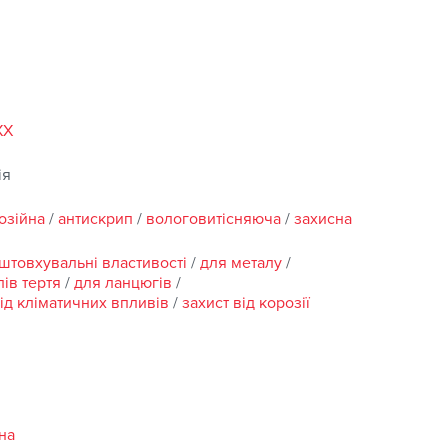
ться атмосферному впливу
XX
ія
озійна
/
антискрип
/
вологовитісняюча
/
захисна
штовхувальні властивості
/
для металу
/
лів тертя
/
для ланцюгів
/
від кліматичних впливів
/
захист від корозії
на