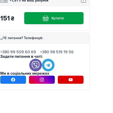
+1,51
₴
на ваш рахунок
151
₴
Купити
Є питання? Телефонуй:
+380 99 509 60 69
+380 98 519 19 56
Задати питання в чаті:
Ми в соціальних мережах