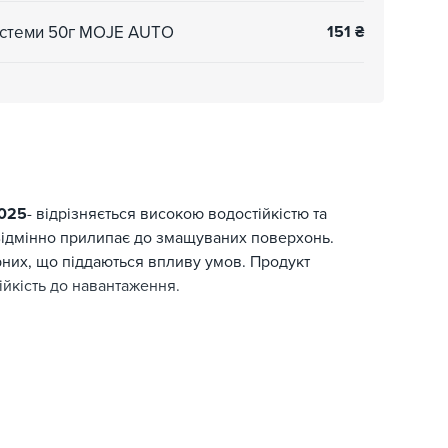
системи 50г MOJE AUTO
151
₴
-025
- відрізняється високою водостійкістю та
ї. Відмінно прилипає до змащуваних поверхонь.
них, що піддаються впливу умов. Продукт
ійкість до навантаження.