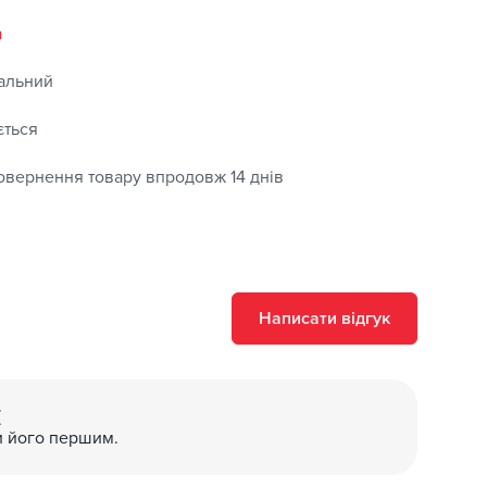
а
альний
ється
овернення товару впродовж 14 днів
Написати відгук
(
и його першим.