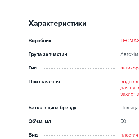
Підходить для змащування елементів, що піддаю
Стійка до високих навантаження
Характеристики
Виробник
TECMA
Група запчастин
Автохім
Тип
антикор
Призначення
водовід
для вуз
захист 
Батьківщина бренду
Польща
Об'єм, мл
50
Вид
пластич