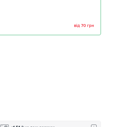
забрати 10 серпня
забрати 10 серпня
від 70 грн
,
забрати 10 серпня
забрати 10 серпня