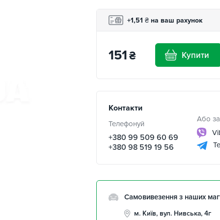
+1,51
₴
на ваш рахунок
151
₴
Купити
Контакти
Або за
Телефонуй
Vi
+380 99 509 60 69
Te
+380 98 519 19 56
Самовивезення з наших маг
м. Київ, вул. Нивська, 4г