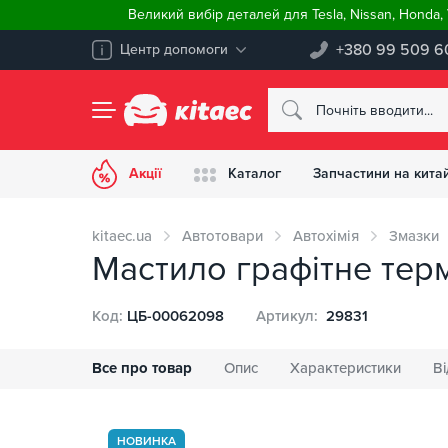
Великий вибір деталей для Tesla, Nissan, Honda
+380 99 509 6
Центр допомоги
Акції
Каталог
Запчастини на китай
kitaec.ua
Автотовари
Автохімія
Змазки
Мастило графітне тер
Код:
ЦБ-00062098
Артикул:
29831
Все про товар
Опис
Характеристики
Ві
НОВИНКА