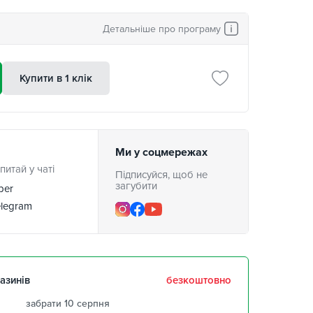
Детальніше про програму
Купити в 1 клік
Ми у соцмережах
питай у чаті
Підписуйся, щоб не
загубити
ber
legram
азинів
безкоштовно
забрати 10 серпня