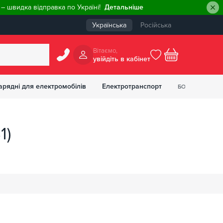
– швидка відправка по Україні!
Детальніше
Українська
Російська
Вiтаємо,
увiйдiть в кабiнет
0
арядні для електромобілів
Електротранспорт
БОНУСІВ
₴
1)