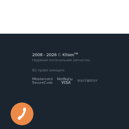
тм
2008 -
© Kitaec
Надійний постачальник запчастин.
Всі права захищені.