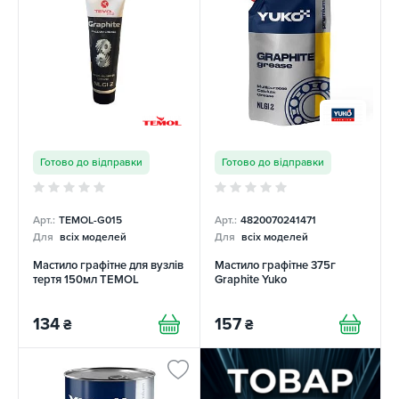
Готово до відправки
Готово до відправки
Арт.:
TEMOL-G015
Арт.:
4820070241471
Для
всіх моделей
Для
всіх моделей
Мастило графітне для вузлів
Мастило графітне 375г
тертя 150мл TEMOL
Graphite Yuko
134
157
₴
₴