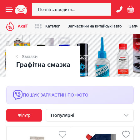
Акції
Каталог
Запчастини на китайські авто
Запча
Змазки
Графітна смазка
ПОШУК ЗАПЧАСТИН ПО ФОТО
Популярні
Фільтр