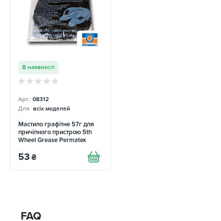
В наявності
Арт.:
08312
Для
всіх моделей
Мастило графітне 57г для
причіпного пристрою 5th
Wheel Grease Permatex
53
₴
FAQ