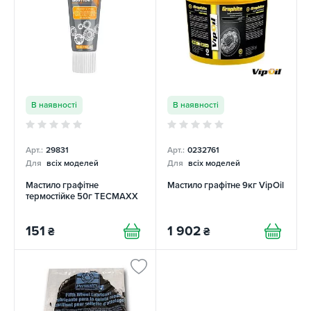
В наявності
В наявності
Арт.:
29831
Арт.:
0232761
Для
всіх моделей
Для
всіх моделей
Мастило графітне
Мастило графітне 9кг VipOil
термостійке 50г TECMAXX
151
1 902
₴
₴