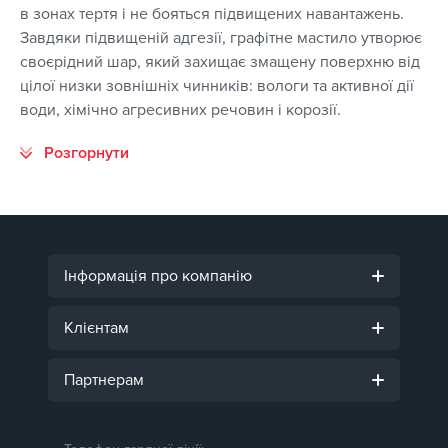
в зонах тертя і не бояться підвищених навантажень.
Завдяки підвищеній адгезії, графітне мастило утворює
своєрідний шар, який захищає змащену поверхню від
цілої низки зовнішніх чинників: вологи та активної дії
води, хімічно агресивних речовин і корозії.
Інформація про компанію
Клієнтам
Партнерам