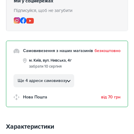
Ми у соцмережах
Підписуйся, щоб не загубити
Самовивезення з наших магазинів
безкоштовно
м. Київ, вул. Нивська, 4г
забрати 10 серпня
м. Кропивницький, вул.
Автолюбителів, 8а
Ще 4 адреси самовивозу
забрати 10 серпня
м. Кропивницький,
Нова Пошта
від 70 грн
Клинцівський авторинок
забрати 10 серпня
м. Київ, пр. Миколи Бажана, 26
забрати 10 серпня
Характеристики
м. Київ, вул. Остафія
Дашкевича, 15