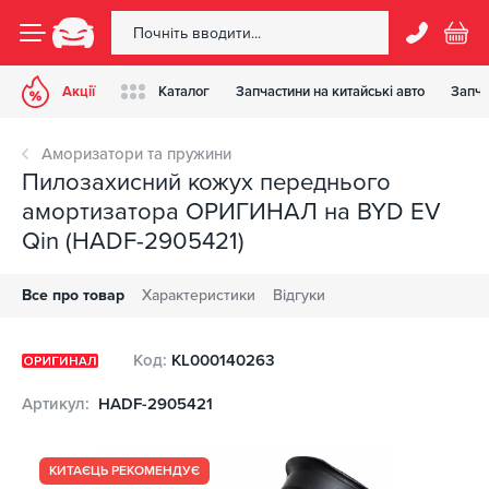
Акції
Каталог
Запчастини на китайські авто
Запча
Аморизатори та пружини
Пилозахисний кожух переднього
амортизатора ОРИГИНАЛ на BYD EV
Qin (HADF-2905421)
Все про товар
Характеристики
Відгуки
Код:
KL000140263
Артикул:
HADF-2905421
КИТАЄЦЬ РЕКОМЕНДУЄ