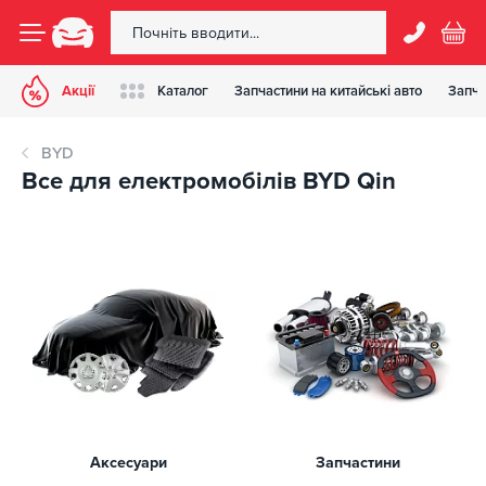
Акції
Каталог
Запчастини на китайські авто
Запча
BYD
Все для електромобілів BYD Qin
Аксесуари
Запчастини