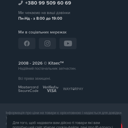
+380 99 509 60 69
Ми чекаємо на ваші дзвінки
Пн-Нд - з 8:00 до 19:00
Ми в соціальних мережах
тм
2008 -
© Kitaec
Надійний постачальник запчастин.
Всі права захищені.
Інформація про ціни на товари є орієнтовною і надається для довідки.
Точна вартість товару буде названа менеджером магазину при
Для того, щоб надавати вам дійсно ті товари які вам
підтвердження замовлення. Зовнішній вигляд і комплектація товару
потрібно цей сайт збирає cookie-файли, дані про IP-адресу і