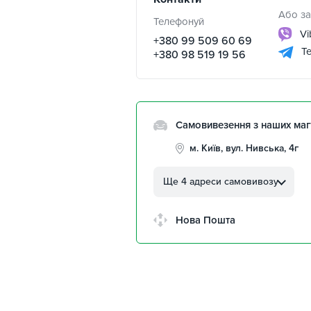
Або за
Телефонуй
Vi
+380 99 509 60 69
Te
+380 98 519 19 56
Самовивезення з наших маг
м. Київ, вул. Нивська, 4г
м. Кропивницький, вул.
Автолюбителів, 8а
Ще 4 адреси самовивозу
м. Кропивницький,
Клинцівський авторинок
Нова Пошта
м. Київ, пр. Миколи Бажана
26
м. Київ, вул. Остафія
Дашкевича, 15