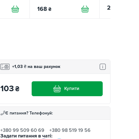
210
₴
168
₴
+1,03
₴
на ваш рахунок
103
₴
Купити
Є питання? Телефонуй:
+380 99 509 60 69
+380 98 519 19 56
Задати питання в чаті: