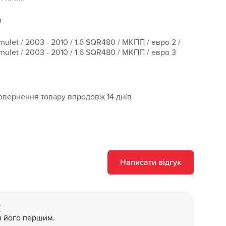
;
я
ulet / 2003 - 2010 / 1.6 SQR480 / МКПП / евро 2 /
ulet / 2003 - 2010 / 1.6 SQR480 / МКПП / евро 3
постачальником, а повернення та обмін дійсні
етального ознайомлення переходьте на сторінку “
овернення товару впродовж 14 днів
онусною програмою: за покупки нараховується
ово оплатити наступне придбання відповідно до
Написати відгук
(
и його першим.