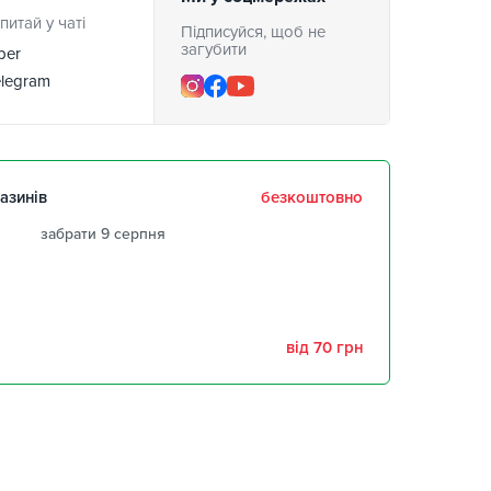
питай у чаті
Підписуйся, щоб не
загубити
ber
legram
азинів
безкоштовно
забрати 9 серпня
забрати 9 серпня
забрати 9 серпня
від 70 грн
,
2 шт
забрати 9 серпня