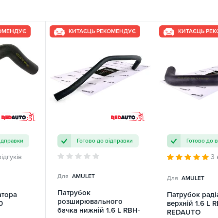
КОМЕНДУЄ
КИТАЄЦЬ РЕКОМЕНДУЄ
КИТАЄЦЬ РЕ
ідправки
Готово до відправки
Готово до 
відгуків
3 
Для
AMULET
Для
AMULET
Патрубок
атора
Патрубок раді
розширювального
0
верхній 1.6 L 
бачка нижній 1.6 L RBH-
REDAUTO