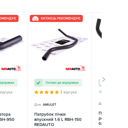
КОМЕНДУЄ
КИТАЄЦЬ РЕКОМЕНДУЄ
відправки
Готово до відправки
Готово до 
відгука
3 відгука
Для
AMULET
Для
AMULET
Патрубок
атора
Патрубок пічки
розширюваль
RBH-950
впускний 1.6 L RBH-150
бачка нижній 
REDAUTO