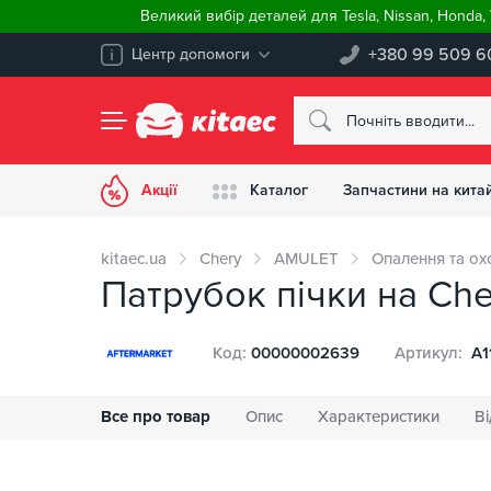
Великий вибір деталей для Tesla, Nissan, Honda
+380 99 509 6
Центр допомоги
Акції
Каталог
Запчастини на китай
kitaec.ua
Chery
AMULET
Опалення та о
Патрубок пічки на Che
Код:
00000002639
Артикул:
A1
Все про товар
Опис
Характеристики
Ві