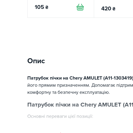
105
₴
420
₴
Опис
Патрубок пічки на Chery AMULET (A11-1303419
його прямим призначенням. Допомагає підтриму
комфортну та безпечну експлуатацію.
Патрубок пічки на Chery AMULET (A11
Основні переваги цієї позиції:
відповідність стандартам виготовлення;