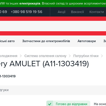
, VW та інших
електрокарів
. Власний склад із широким асортиментом 
0 69
+380 98 519 19 56
Акції
Вакансії
Контакти
ські авто
Запчастини до електромобілів
Автотовари
З
холодження
Система опалення салону
Патрубки пічки
ry AMULET (A11-1303419)
1-1303419
дгуки
Готово до відправки
На осно