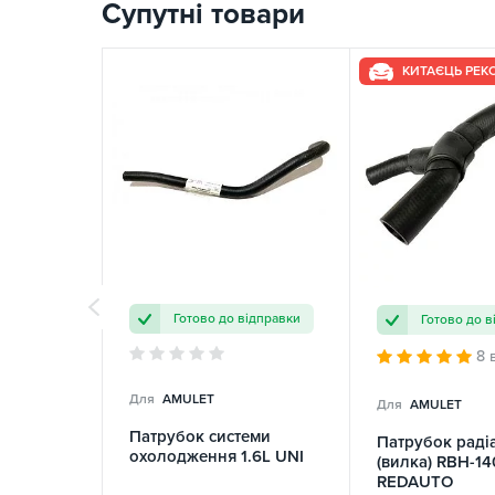
Супутні товари
КИТАЄЦЬ РЕ
Готово до відправки
Готово до в
8 
Для
AMULET
Для
AMULET
Патрубок системи
Патрубок раді
охолодження 1.6L UNI
(вилка) RBH-14
REDAUTO