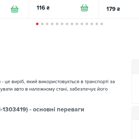
880 REDAUTO
116
₴
179
₴
)
- це виріб, який використовується в транспорті за
вати авто в належному стані, забезпечує його
-1303419) - основні переваги