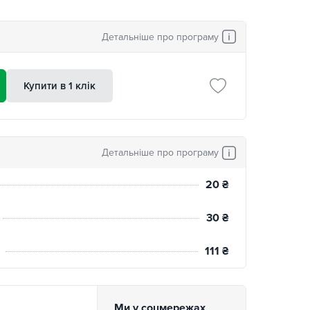
Детальніше про програму
Купити в 1 клік
Детальніше про програму
20
₴
30
₴
111
₴
Ми у соцмережах