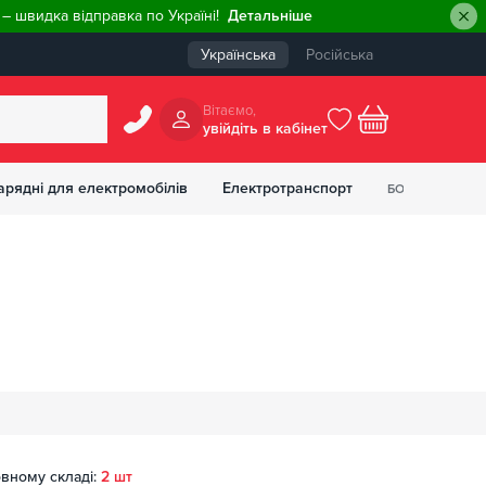
– швидка відправка по Україні!
Детальніше
Українська
Російська
Вiтаємо,
увiйдiть в кабiнет
0
арядні для електромобілів
Електротранспорт
БОНУСІВ
₴
вному складі:
2 шт