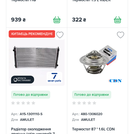
939
322
₴
₴
КИТАЄЦЬ РЕКОМЕНДУЄ
ОПЛАТА
ЧАСТИНАМИ
Готово до відправки
Готово до відправки
Арт.:
A15-1301110-S
Арт.:
480-1306020
Для
AMULET
Для
AMULET
Радіатор охолодження
Термостат 87 ° 1.6L CDN