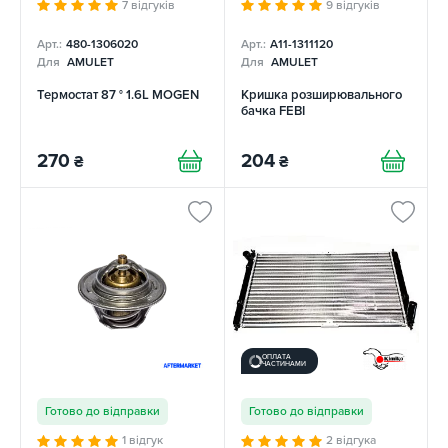
7 відгуків
9 відгуків
Арт.:
480-1306020
Арт.:
A11-1311120
Для
AMULET
Для
AMULET
Термостат 87 ° 1.6L MOGEN
Кришка розширювального
бачка FEBI
270
204
₴
₴
ОПЛАТА
ЧАСТИНАМИ
Готово до відправки
Готово до відправки
1 відгук
2 відгука