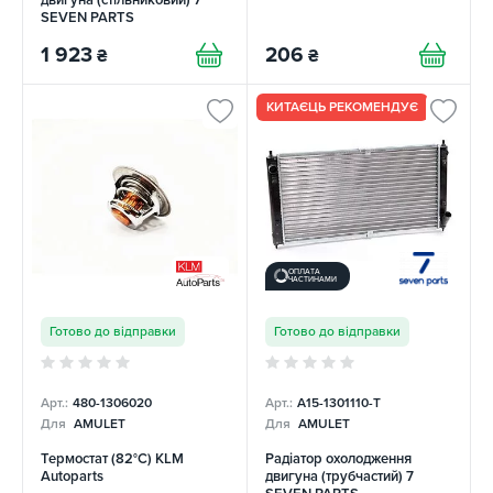
двигуна (стільниковий) 7
SEVEN PARTS
1 923
206
₴
₴
КИТАЄЦЬ РЕКОМЕНДУЄ
ОПЛАТА
ЧАСТИНАМИ
Готово до відправки
Готово до відправки
Арт.:
480-1306020
Арт.:
A15-1301110-T
Для
AMULET
Для
AMULET
Термостат (82°C) KLM
Радіатор охолодження
Autoparts
двигуна (трубчастий) 7