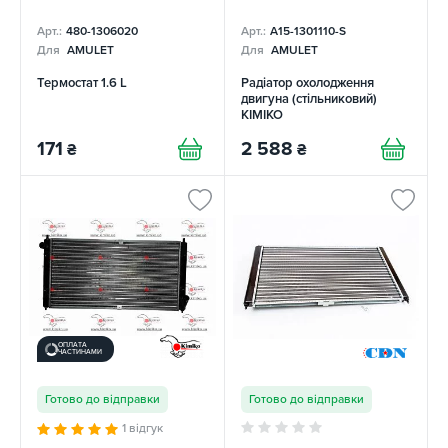
Арт.:
480-1306020
Арт.:
A15-1301110-S
Для
AMULET
Для
AMULET
Термостат 1.6 L
Радіатор охолодження
двигуна (стільниковий)
KIMIKO
171
2 588
₴
₴
ОПЛАТА
ЧАСТИНАМИ
Готово до відправки
Готово до відправки
1 відгук