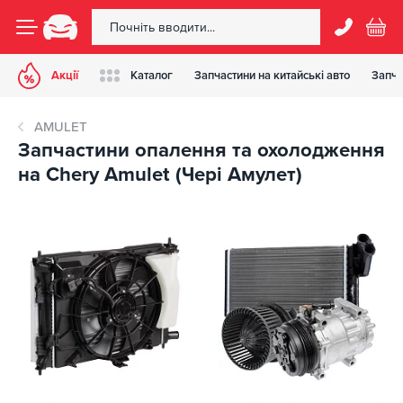
Акції
Каталог
Запчастини на китайські авто
Запча
AMULET
Запчастини опалення та охолодження
на Chery Amulet (Чері Амулет)