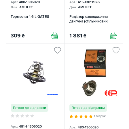
Арт.:
480-1306020
Арт.:
A15-1301110-S
Для
AMULET
Для
AMULET
Термостат 1.6 L GATES
Радіатор охолодження
двигуна (стільниковий)
309
1 881
₴
₴
Готово до відправки
Готово до відправки
1 відгук
Арт.:
481H-1306020
Арт.:
480-1306020