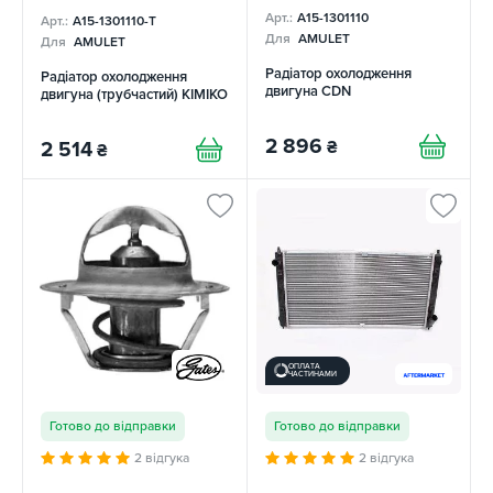
Арт.:
A15-1301110
Арт.:
A15-1301110-T
Для
AMULET
Для
AMULET
Радіатор охолодження
Радіатор охолодження
двигуна CDN
двигуна (трубчастий) KIMIKO
2 896
₴
2 514
₴
ОПЛАТА
ЧАСТИНАМИ
Готово до відправки
Готово до відправки
2 відгука
2 відгука