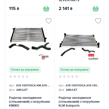
SEVEN PARTS
115
2 141
₴
₴
Готово до відправки
Готово до відправки
Арт.:
A15-1301110CA-KM-A15-1303210-UNI-A15-1303110-UNI-K
Арт.:
A15-1301110CA-A15-1303110-A15-1303210
Для
AMULET
Для
AMULET
Радіатор охолодження
Радіатор охолодження
(стільниковий) з патрубками
(стільниковий) з патрубками
KIMIKO
KLM Autoparts