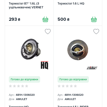
Термостат 87 ° 1.6L (З
Термостат 1.6 L HQ
ущільнювачем) VERNET
293
500
₴
₴
Готово до відправки
Готово до відправки
Арт.:
481H-1306020
Арт.:
481H-1306020
Для
AMULET
Для
AMULET
Термостат HQ
Термостат 1.5 L RIDER