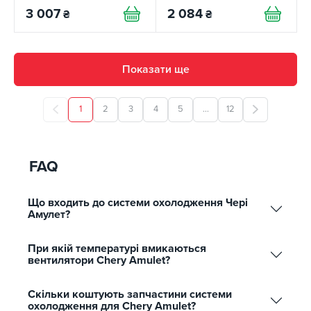
3 007
2 084
₴
₴
Показати ще
1
2
3
4
5
...
12
FAQ
Що входить до системи охолодження Чері
Амулет?
При якій температурі вмикаються
вентилятори Chery Amulet?
Скільки коштують запчастини системи
охолодження для Chery Amulet?