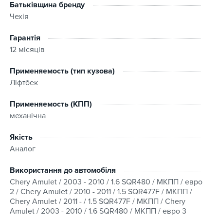
на кожному етапі оформлення та отримання
Батьківщина бренду
замовлення.
Чехія
Сумісність
Гарантія
12 місяців
Якщо ви маєте сумніви стосовно сумісності -
зв’яжіться з нами перед оформленням замовлення.
Применяемость (тип кузова)
Ми підберемо виріб, врахувавши марку, модель та
Ліфтбек
комплектацію транспортного засобу або перевіримо
сумісність за VIN-кодом.
Применяемость (КПП)
механічна
Умови покупки
Наш магазин пропонує швидку доставку замовлень в
Якість
будь-який регіон України з можливістю обрати зручний
Аналог
спосіб отримання. Оплата можлива кількома
способами:
Використання до автомобіля
Chery Amulet / 2003 - 2010 / 1.6 SQR480 / МКПП / евро
Готівкою при отриманні;
2 / Chery Amulet / 2010 - 2011 / 1.5 SQR477F / МКПП /
Chery Amulet / 2011 - / 1.5 SQR477F / МКПП / Chery
За попередньою оплатою на банківські реквізити;
Amulet / 2003 - 2010 / 1.6 SQR480 / МКПП / евро 3
Кредитними картками VISA, MasterCard.