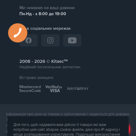
Ми чекаємо на ваші дзвінки
Пн-Нд - з 8:00 до 19:00
Ми в соціальних мережах
тм
2008 -
© Kitaec
Надійний постачальник запчастин.
Всі права захищені.
Інформація про ціни на товари є орієнтовною і надається для довідки.
Точна вартість товару буде названа менеджером магазину при
Для того, щоб надавати вам дійсно ті товари які вам
підтвердження замовлення. Зовнішній вигляд і комплектація товару
потрібно цей сайт збирає cookie-файли, дані про IP-адресу і
може відрізнятися від його фотографії.
місце розташування користувачів. Подальше використання