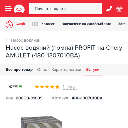
Акції
Каталог
Запчастини на китайські авто
Запча
Насос водяний
Насос водяний (помпа) PROFIT на Chery
AMULET (480-1307010BA)
Все про товар
Опис
Характеристики
Відгуки
1 відгук
Код:
000CB-01089
Артикул:
480-1307010BA