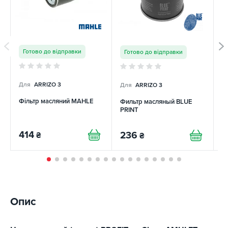
Готово до відправки
Готово до відправки
Для
ARRIZO 3
Для
ARRIZO 3
Д
Фільтр масляний MAHLE
Фильтр масляный BLUE
Р
PRINT
D
414
236
5
₴
₴
Опис