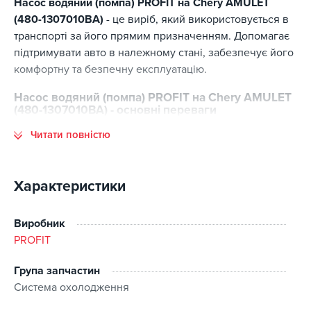
Насос водяний (помпа) PROFIT на Chery AMULET
(480-1307010BA)
- це виріб, який використовується в
транспорті за його прямим призначенням. Допомагає
підтримувати авто в належному стані, забезпечує його
комфортну та безпечну експлуатацію.
Насос водяний (помпа) PROFIT на Chery AMULET
(480-1307010BA) - основні переваги
Читати повністю
Основні переваги цієї позиції:
відповідність стандартам виготовлення;
високий ресурс експлуатації;
Характеристики
точна сумісність із заявленими моделями авто;
оптимальне співвідношення ціни та якості;
Виробник
наявність на складі.
PROFIT
Група запчастин
Замовляючи в інтернет-магазині Kitaec.ua, ви
Система охолодження
отримуєте широкий каталог товарів та зручний сервіс